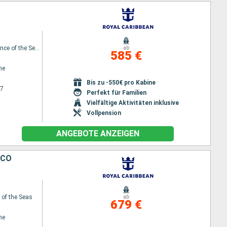
Independence of the Seas
ab
585 €
ne
Bis zu -550€ pro Kabine
27
Perfekt für Familien
Vielfältige Aktivitäten inklusive
Vollpension
ANGEBOTE ANZEIGEN
ICO
of the Seas
ab
679 €
ne