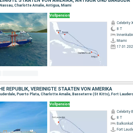
EINIGTE STAATEN VON AMERIKA, ANTIGUA UND BARBUDA
 Nassau, Charlotte Amalie, Antigua, Miami
Vollpension
Celebrity 
8 T
Innenkabi
Miami
17.01.20
E REPUBLIK, VEREINIGTE STAATEN VON AMERIKA
uderdale, Puerto Plata, Charlotte Amalie, Basseterre (St Kitts), Fort Lauder
Vollpension
Celebrity
8 T
Balkonkab
Fort Laud