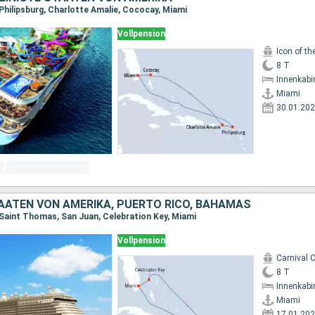
 Philipsburg, Charlotte Amalie, Cococay, Miami
Vollpension
Icon of th
8 T
Innenkabi
Miami
30.01.20
TAATEN VON AMERIKA, PUERTO RICO, BAHAMAS
 Saint Thomas, San Juan, Celebration Key, Miami
Vollpension
Carnival C
8 T
Innenkabi
Miami
17.01.20