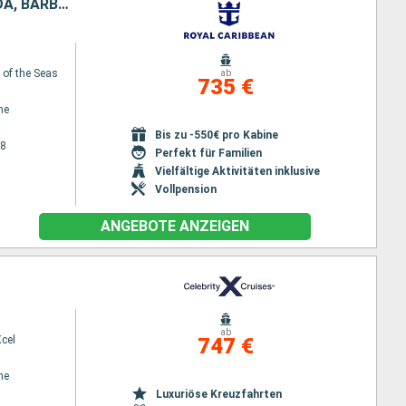
PUERTO RICO, VEREINIGTE STAATEN VON AMERIKA, ANTIGUA UND BARBUDA, BARBADOS
of the Seas
ab
735 €
ne
Bis zu -550€ pro Kabine
28
Perfekt für Familien
Vielfältige Aktivitäten inklusive
Vollpension
ANGEBOTE ANZEIGEN
ab
Xcel
747 €
ne
Luxuriöse Kreuzfahrten