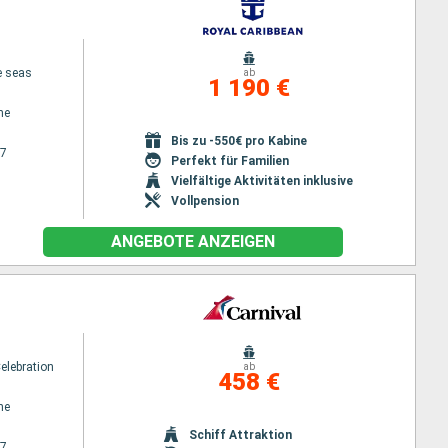
e seas
ab
1 190 €
ne
Bis zu -550€ pro Kabine
27
Perfekt für Familien
Vielfältige Aktivitäten inklusive
Vollpension
ANGEBOTE ANZEIGEN
elebration
ab
458 €
ne
Schiff Attraktion
27