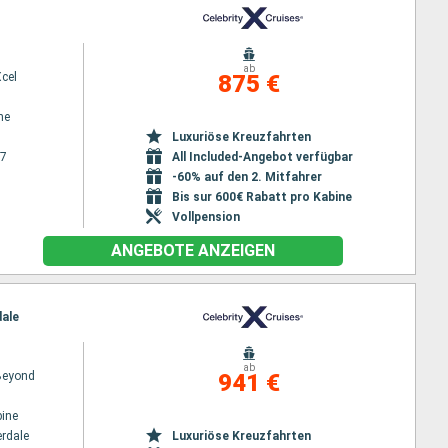
ab
Xcel
875 €
ne
Luxuriöse Kreuzfahrten
27
All Included-Angebot verfügbar
-60% auf den 2. Mitfahrer
Bis sur 600€ Rabatt pro Kabine
Vollpension
ANGEBOTE ANZEIGEN
dale
ab
 Beyond
941 €
ine
erdale
Luxuriöse Kreuzfahrten