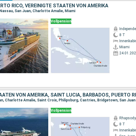
RTO RICO, VEREINIGTE STAATEN VON AMERIKA
 Nassau, San Juan, Charlotte Amalie, Miami
Vollpension
8 T
Innenkabi
Miami
24.01.20
AATEN VON AMERIKA, SAINT LUCIA, BARBADOS, PUERTO R
n, Charlotte Amalie, Saint Croix, Philipsburg, Castries, Bridgetown, San Juan
Vollpension
Rhapsody 
8 T
Innenkabi