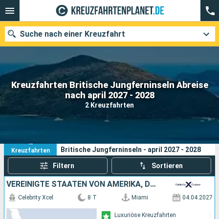
Suche nach einer Kreuzfahrt
Kreuzfahrten Britische Jungferninseln Abreise
Unsere Ziele
nach april 2027 - 2028
2 Kreuzfahrten
Abfahrtsmonat
Häfen
Reedereien
2
Ihre Suchkriterien:
Britische Jungferninseln - april 2027 - 2028
Kreuzfahrten
Suchen
Filtern
Sortieren
VEREINIGTE STAATEN VON AMERIKA, DOMINIKANISCHE REPUBLIK
Celebrity Xcel
8 T
Miami
04.04.2027
Luxuriöse Kreuzfahrten