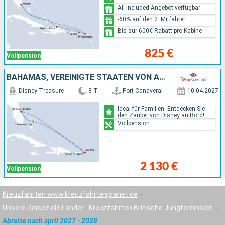
All Included-Angebot verfügbar
-60% auf den 2. Mitfahrer
Bis sur 600€ Rabatt pro Kabine
825 €
Vollpension
BAHAMAS, VEREINIGTE STAATEN VON AMERIKA
Disney Treasure
8 T
Port Canaveral
10.04.2027
Ideal für Familien: Entdecken Sie
den Zauber von Disney an Bord!
Vollpension
2 130 €
Vollpension
Kreuzfahrten www.kreuzfahrtenplanet.de
Unsere Reiseziele Länder
Kreuzfahrten Britische Jungferninseln
Abreise nach april 2027 - 2028