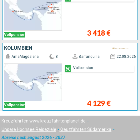
3 418 €
Vollpension
KOLUMBIEN
AmaMagdalena
8 T
Barranquilla
22.08.2026
Vollpension
4 129 €
Vollpension
Kreuzfahrten www.kreuzfahrtenplanet.de
Unsere Hochsee Reiseziele
Kreuzfahrten Südamerika
Abreise nach august 2026 - 2027