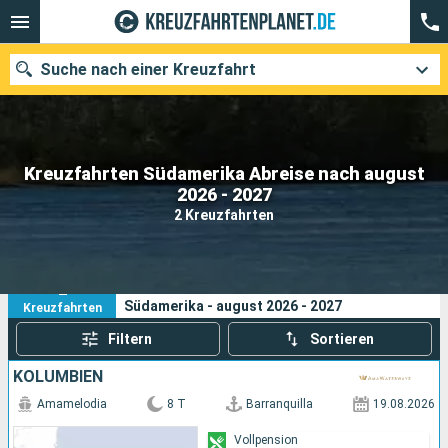
Suche nach einer Kreuzfahrt
Kreuzfahrten Südamerika Abreise nach august
Unsere Ziele
2026 - 2027
2 Kreuzfahrten
Abfahrtsmonat
Häfen
Reedereien
2
Ihre Suchkriterien:
Südamerika - august 2026 - 2027
Kreuzfahrten
Suchen
Filtern
Sortieren
KOLUMBIEN
Amamelodia
8 T
Barranquilla
19.08.2026
Vollpension