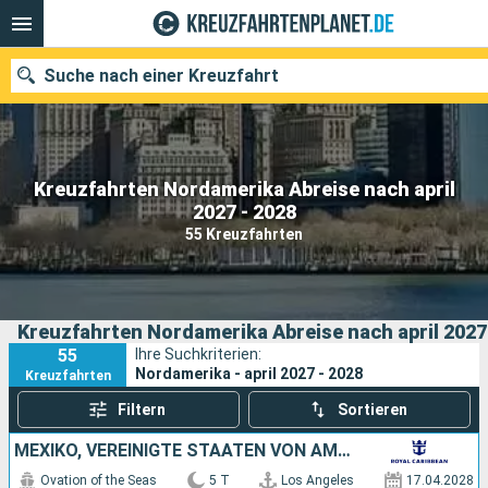
Suche nach einer Kreuzfahrt
Kreuzfahrten Nordamerika Abreise nach april
Unsere Ziele
2027 - 2028
55 Kreuzfahrten
Abfahrtsmonat
Häfen
Reedereien
Kreuzfahrten Nordamerika Abreise nach april 2027
Suchen
55
Ihre Suchkriterien:
Nordamerika - april 2027 - 2028
Kreuzfahrten
Filtern
Sortieren
MEXIKO, VEREINIGTE STAATEN VON AMERIKA
Ovation of the Seas
5 T
Los Angeles
17.04.2028