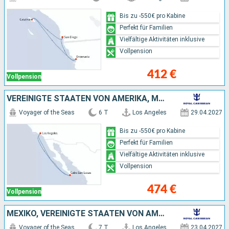
Bis zu -550€ pro Kabine
Perfekt für Familien
Vielfältige Aktivitäten inklusive
Vollpension
412 €
Vollpension
VEREINIGTE STAATEN VON AMERIKA, MEXIKO
Voyager of the Seas
6 T
Los Angeles
29.04.2027
Bis zu -550€ pro Kabine
Perfekt für Familien
Vielfältige Aktivitäten inklusive
Vollpension
474 €
Vollpension
MEXIKO, VEREINIGTE STAATEN VON AMERIKA
Voyager of the Seas
7 T
Los Angeles
23.04.2027