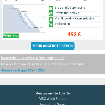
Bis zu -550€ pro Kabine
Perfekt für Familien
Vielfältige Aktivitäten inklusive
Vollpension
493 €
Vollpension
MEHR ANGEBOTE SEHEN
Kreuzfahrten www.kreuzfahrtenplanet.de
Unsere Hochsee Reiseziele
Kreuzfahrten Nordamerika
Abreise nach april 2027 - 2028
Meistgesuchte Schiffe
MSC World Europa
Icon of the Seas