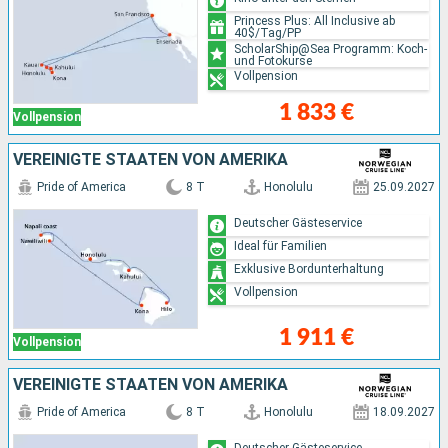
Princess Plus: All Inclusive ab
40$/Tag/PP
ScholarShip@Sea Programm: Koch-
und Fotokurse
Vollpension
1 833 €
Vollpension
VEREINIGTE STAATEN VON AMERIKA
Pride of America
8 T
Honolulu
25.09.2027
Deutscher Gästeservice
Ideal für Familien
Exklusive Bordunterhaltung
Vollpension
1 911 €
Vollpension
VEREINIGTE STAATEN VON AMERIKA
Pride of America
8 T
Honolulu
18.09.2027
Deutscher Gästeservice