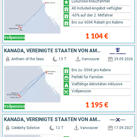
Luxuriöse Kreuzfahrten
All Included-Angebot verfügbar
-60% auf den 2. Mitfahrer
Bis sur 600€ Rabatt pro Kabine
1 104 €
Vollpension
KANADA, VEREINIGTE STAATEN VON AMERIKA
Anthem of the Seas
13 T
Vancouver
29.09.2026
Bis zu -550€ pro Kabine
Perfekt für Familien
Vielfältige Aktivitäten inklusive
Vollpension
1 195 €
Vollpension
KANADA, VEREINIGTE STAATEN VON AMERIKA
Celebrity Solstice
12 T
Vancouver
17.09.2027