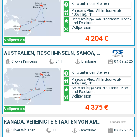
Kino unter den Sternen
Princess Plus: All Inclusive ab
40$/Tag/PP
ScholarShip@Sea Programm: Koch-
und Fotokurse
Vollpension
4 204 €
Vollpension
AUSTRALIEN, FIDSCHI-INSELN, SAMOA, VEREINIGTE STAATEN VON AMERIKA, FRANKREICH, NEUSEELAND
Crown Princess
34 T
Brisbane
04.09.2026
Kino unter den Sternen
Princess Plus: All Inclusive ab
40$/Tag/PP
ScholarShip@Sea Programm: Koch-
und Fotokurse
Vollpension
4 375 €
Vollpension
KANADA, VEREINIGTE STAATEN VON AMERIKA
Silver Whisper
11 T
Vancouver
03.09.2026