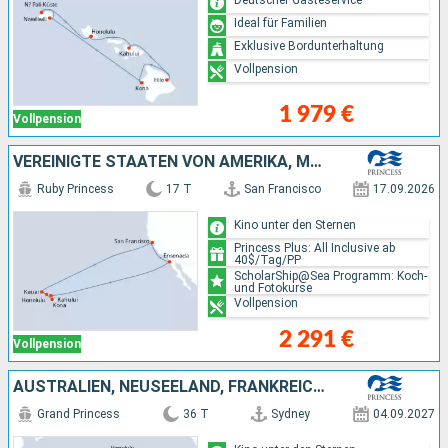
Ideal für Familien
Exklusive Bordunterhaltung
Vollpension
1 979 €
Vollpension
VEREINIGTE STAATEN VON AMERIKA, MEXIKO
Ruby Princess
17 T
San Francisco
17.09.2026
Kino unter den Sternen
Princess Plus: All Inclusive ab
40$/Tag/PP
ScholarShip@Sea Programm: Koch-
und Fotokurse
Vollpension
2 291 €
Vollpension
AUSTRALIEN, NEUSEELAND, FRANKREICH, VEREINIGTE STAATEN VON AMERIKA, SAMOA, FIDSCHI-INSELN
Grand Princess
36 T
Sydney
04.09.2027