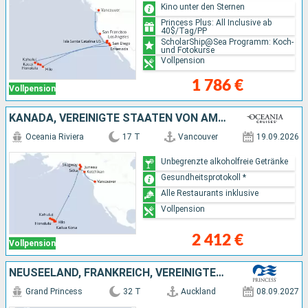
Kino unter den Sternen
Princess Plus: All Inclusive ab
40$/Tag/PP
ScholarShip@Sea Programm: Koch-
und Fotokurse
Vollpension
1 786 €
Vollpension
KANADA, VEREINIGTE STAATEN VON AMERIKA
Oceania Riviera
17 T
Vancouver
19.09.2026
Unbegrenzte alkoholfreie Getränke
Gesundheitsprotokoll *
Alle Restaurants inklusive
Vollpension
2 412 €
Vollpension
NEUSEELAND, FRANKREICH, VEREINIGTE STAATEN VON AMERIKA, SAMOA, FIDSCHI-INSELN, AUSTRALIEN
Grand Princess
32 T
Auckland
08.09.2027