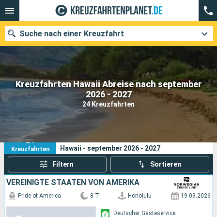
Suche nach einer Kreuzfahrt
Kreuzfahrten Hawaii Abreise nach september
Unsere Ziele
2026 - 2027
24 Kreuzfahrten
Abfahrtsmonat
Häfen
Reedereien
24
Ihre Suchkriterien:
Hawaii - september 2026 - 2027
Kreuzfahrten
Suchen
Filtern
Sortieren
VEREINIGTE STAATEN VON AMERIKA
Pride of America
8 T
Honolulu
19.09.2026
Deutscher Gästeservice