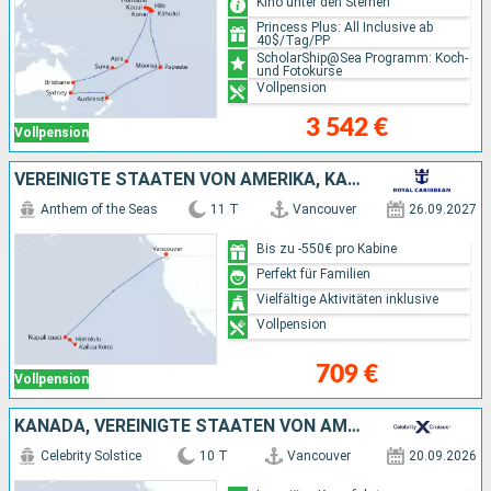
Kino unter den Sternen
Princess Plus: All Inclusive ab
40$/Tag/PP
ScholarShip@Sea Programm: Koch-
und Fotokurse
Vollpension
3 542 €
Vollpension
VEREINIGTE STAATEN VON AMERIKA, KANADA
Anthem of the Seas
11 T
Vancouver
26.09.2027
Bis zu -550€ pro Kabine
Perfekt für Familien
Vielfältige Aktivitäten inklusive
Vollpension
709 €
Vollpension
KANADA, VEREINIGTE STAATEN VON AMERIKA
Celebrity Solstice
10 T
Vancouver
20.09.2026