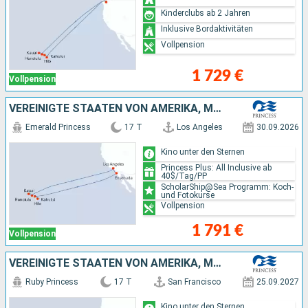
Kinderclubs ab 2 Jahren
Inklusive Bordaktivitäten
Vollpension
1 729 €
Vollpension
VEREINIGTE STAATEN VON AMERIKA, MEXIKO
Emerald Princess
17 T
Los Angeles
30.09.2026
Kino unter den Sternen
Princess Plus: All Inclusive ab
40$/Tag/PP
ScholarShip@Sea Programm: Koch-
und Fotokurse
Vollpension
1 791 €
Vollpension
VEREINIGTE STAATEN VON AMERIKA, MEXIKO
Ruby Princess
17 T
San Francisco
25.09.2027
Kino unter den Sternen