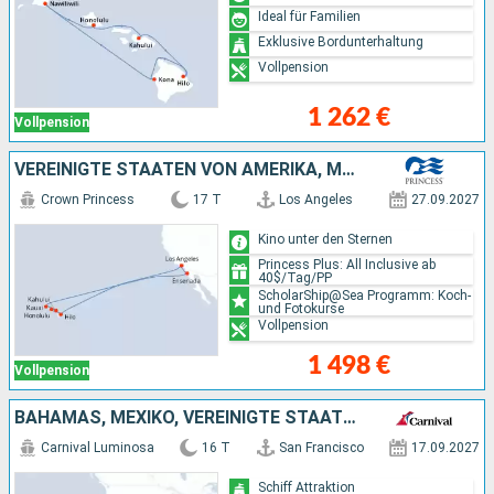
Ideal für Familien
Exklusive Bordunterhaltung
Vollpension
1 262 €
Vollpension
VEREINIGTE STAATEN VON AMERIKA, MEXIKO
Crown Princess
17 T
Los Angeles
27.09.2027
Kino unter den Sternen
Princess Plus: All Inclusive ab
40$/Tag/PP
ScholarShip@Sea Programm: Koch-
und Fotokurse
Vollpension
1 498 €
Vollpension
BAHAMAS, MEXIKO, VEREINIGTE STAATEN VON AMERIKA
Carnival Luminosa
16 T
San Francisco
17.09.2027
Schiff Attraktion