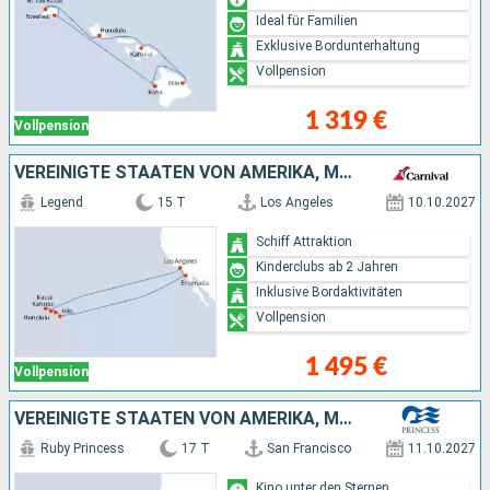
Ideal für Familien
Exklusive Bordunterhaltung
Vollpension
1 319 €
Vollpension
VEREINIGTE STAATEN VON AMERIKA, MEXIKO
Legend
15 T
Los Angeles
10.10.2027
Schiff Attraktion
Kinderclubs ab 2 Jahren
Inklusive Bordaktivitäten
Vollpension
1 495 €
Vollpension
VEREINIGTE STAATEN VON AMERIKA, MEXIKO
Ruby Princess
17 T
San Francisco
11.10.2027
Kino unter den Sternen