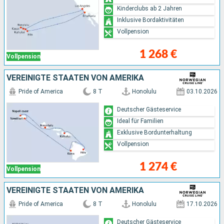
Kinderclubs ab 2 Jahren
Inklusive Bordaktivitäten
Vollpension
1 268 €
Vollpension
VEREINIGTE STAATEN VON AMERIKA
Pride of America
8 T
Honolulu
03.10.2026
Deutscher Gästeservice
Ideal für Familien
Exklusive Bordunterhaltung
Vollpension
1 274 €
Vollpension
VEREINIGTE STAATEN VON AMERIKA
Pride of America
8 T
Honolulu
17.10.2026
Deutscher Gästeservice