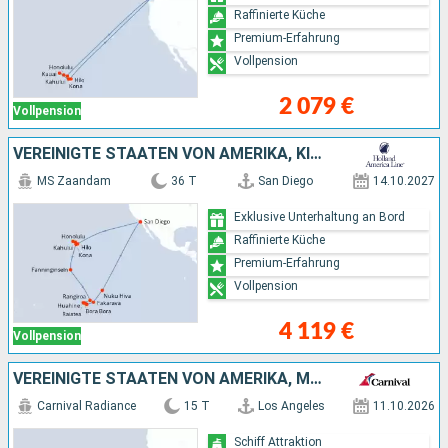
Raffinierte Küche
Premium-Erfahrung
Vollpension
2 079 €
Vollpension
VEREINIGTE STAATEN VON AMERIKA, KIRIBATI, FRANKREICH
MS Zaandam
36 T
San Diego
14.10.2027
Exklusive Unterhaltung an Bord
Raffinierte Küche
Premium-Erfahrung
Vollpension
4 119 €
Vollpension
VEREINIGTE STAATEN VON AMERIKA, MEXIKO
Carnival Radiance
15 T
Los Angeles
11.10.2026
Schiff Attraktion