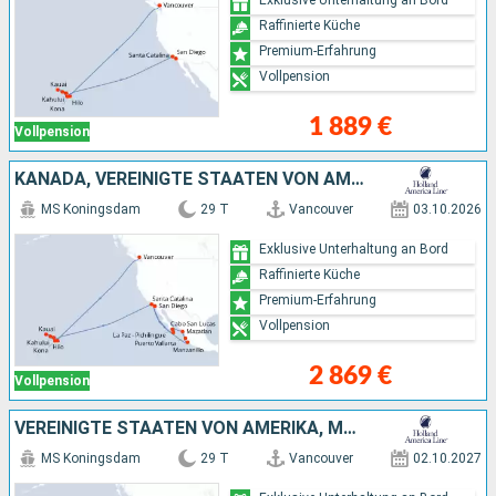
Raffinierte Küche
Premium-Erfahrung
Vollpension
1 889 €
Vollpension
KANADA, VEREINIGTE STAATEN VON AMERIKA, MEXIKO
MS Koningsdam
29 T
Vancouver
03.10.2026
Exklusive Unterhaltung an Bord
Raffinierte Küche
Premium-Erfahrung
Vollpension
2 869 €
Vollpension
VEREINIGTE STAATEN VON AMERIKA, MEXIKO, KANADA
MS Koningsdam
29 T
Vancouver
02.10.2027