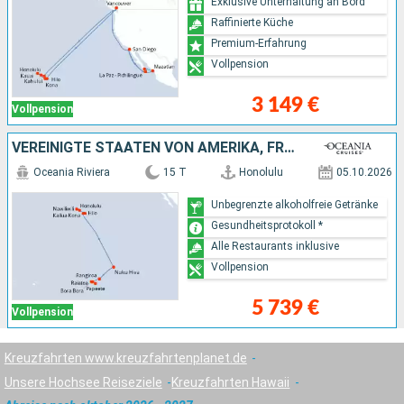
Exklusive Unterhaltung an Bord
Raffinierte Küche
Premium-Erfahrung
Vollpension
3 149 €
Vollpension
VEREINIGTE STAATEN VON AMERIKA, FRANKREICH
Oceania Riviera
15 T
Honolulu
05.10.2026
Unbegrenzte alkoholfreie Getränke
Gesundheitsprotokoll *
Alle Restaurants inklusive
Vollpension
5 739 €
Vollpension
Kreuzfahrten www.kreuzfahrtenplanet.de
Unsere Hochsee Reiseziele
Kreuzfahrten Hawaii