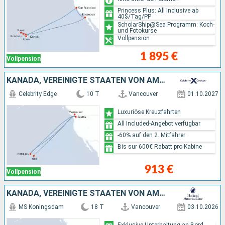
Princess Plus: All Inclusive ab
40$/Tag/PP
ScholarShip@Sea Programm: Koch-
und Fotokurse
Vollpension
1 895 €
Vollpension
KANADA, VEREINIGTE STAATEN VON AMERIKA
Celebrity Edge
10 T
Vancouver
01.10.2027
Luxuriöse Kreuzfahrten
All Included-Angebot verfügbar
-60% auf den 2. Mitfahrer
Bis sur 600€ Rabatt pro Kabine
913 €
Vollpension
KANADA, VEREINIGTE STAATEN VON AMERIKA
MS Koningsdam
18 T
Vancouver
03.10.2026
Exklusive Unterhaltung an Bord