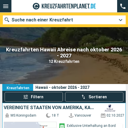
Suche nach einer Kreuzfahrt
Kreuzfahrten Hawaii Abreise nach oktober 2026
Unsere Ziele
- 2027
12 Kreuzfahrten
Abfahrtsmonat
Häfen
Reedereien
12
Ihre Suchkriterien:
Hawaii - oktober 2026 - 2027
Kreuzfahrten
Suchen
Filtern
Sortieren
VEREINIGTE STAATEN VON AMERIKA, KANADA
MS Koningsdam
18 T
Vancouver
02.10.2027
Exklusive Unterhaltung an Bord