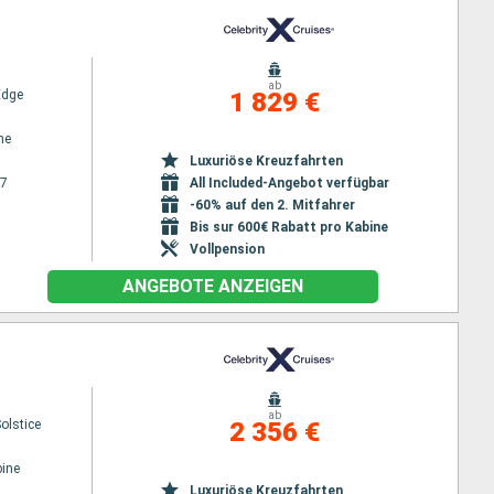
ab
Edge
1 829 €
ne
Luxuriöse Kreuzfahrten
27
All Included-Angebot verfügbar
-60% auf den 2. Mitfahrer
Bis sur 600€ Rabatt pro Kabine
Vollpension
ANGEBOTE ANZEIGEN
ab
Solstice
2 356 €
ine
Luxuriöse Kreuzfahrten