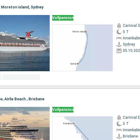
, Moreton island, Sydney
Vollpension
Carnival 
5 T
Innenkabi
Sydney
05.10.20
e, Airlie Beach , Brisbane
Vollpension
Carnival 
5 T
Innenkabi
Brisbane