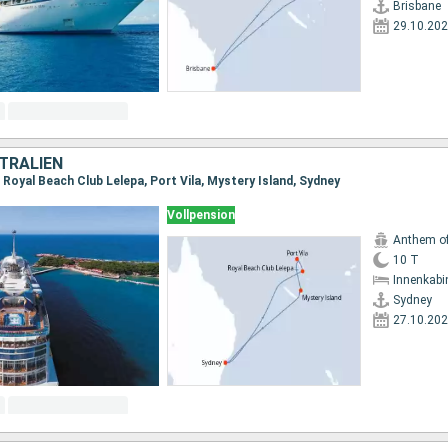
Brisbane
29.10.20
TRALIEN
 Royal Beach Club Lelepa, Port Vila, Mystery Island, Sydney
Vollpension
Anthem of
10 T
Innenkabi
Sydney
27.10.20