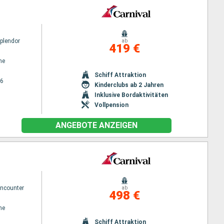
Splendor
ab
419 €
ne
Schiff Attraktion
26
Kinderclubs ab 2 Jahren
Inklusive Bordaktivitäten
Vollpension
ANGEBOTE ANZEIGEN
Encounter
ab
498 €
ne
Schiff Attraktion