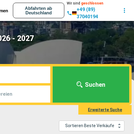
Wir sind
geschlossen
Abfahrten ab
+49 (89)
men
Deutschland
37040194
026 - 2027
Suchen
reien
Erweiterte Suche
Sortieren Beste Verkäufe