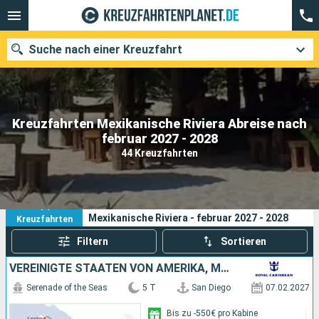
Suche nach einer Kreuzfahrt
Kreuzfahrten Mexikanische Riviera Abreise nach
Unsere Ziele
februar 2027 - 2028
44 Kreuzfahrten
Abfahrtsmonat
Häfen
Reedereien
44
Ihre Suchkriterien:
Mexikanische Riviera - februar 2027 - 2028
Kreuzfahrten
Suchen
Filtern
Sortieren
VEREINIGTE STAATEN VON AMERIKA, MEXIKO
Serenade of the Seas
5 T
San Diego
07.02.2027
Bis zu -550€ pro Kabine