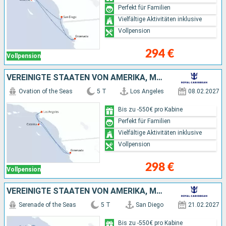
Perfekt für Familien
Vielfältige Aktivitäten inklusive
Vollpension
294 €
Vollpension
VEREINIGTE STAATEN VON AMERIKA, MEXIKO
Ovation of the Seas
5 T
Los Angeles
08.02.2027
Bis zu -550€ pro Kabine
Perfekt für Familien
Vielfältige Aktivitäten inklusive
Vollpension
298 €
Vollpension
VEREINIGTE STAATEN VON AMERIKA, MEXIKO
Serenade of the Seas
5 T
San Diego
21.02.2027
Bis zu -550€ pro Kabine