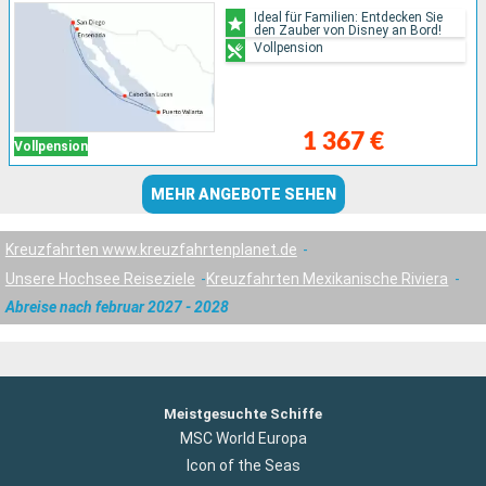
Ideal für Familien: Entdecken Sie
den Zauber von Disney an Bord!
Vollpension
1 367 €
Vollpension
MEHR ANGEBOTE SEHEN
Kreuzfahrten www.kreuzfahrtenplanet.de
Unsere Hochsee Reiseziele
Kreuzfahrten Mexikanische Riviera
Abreise nach februar 2027 - 2028
Meistgesuchte Schiffe
MSC World Europa
Icon of the Seas