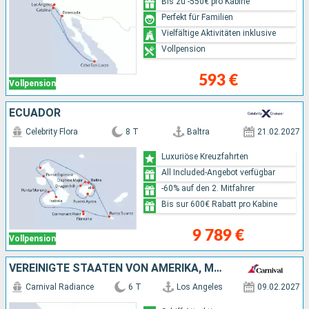
Bis zu -550€ pro Kabine
Perfekt für Familien
Vielfältige Aktivitäten inklusive
Vollpension
593 €
Vollpension
ECUADOR
Celebrity Flora
8 T
Baltra
21.02.2027
Luxuriöse Kreuzfahrten
All Included-Angebot verfügbar
-60% auf den 2. Mitfahrer
Bis sur 600€ Rabatt pro Kabine
9 789 €
Vollpension
VEREINIGTE STAATEN VON AMERIKA, MEXIKO
Carnival Radiance
6 T
Los Angeles
09.02.2027