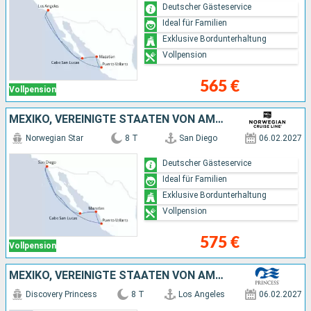
Deutscher Gästeservice
Ideal für Familien
Exklusive Bordunterhaltung
Vollpension
565 €
Vollpension
MEXIKO, VEREINIGTE STAATEN VON AMERIKA
Norwegian Star
8 T
San Diego
06.02.2027
Deutscher Gästeservice
Ideal für Familien
Exklusive Bordunterhaltung
Vollpension
575 €
Vollpension
MEXIKO, VEREINIGTE STAATEN VON AMERIKA
Discovery Princess
8 T
Los Angeles
06.02.2027