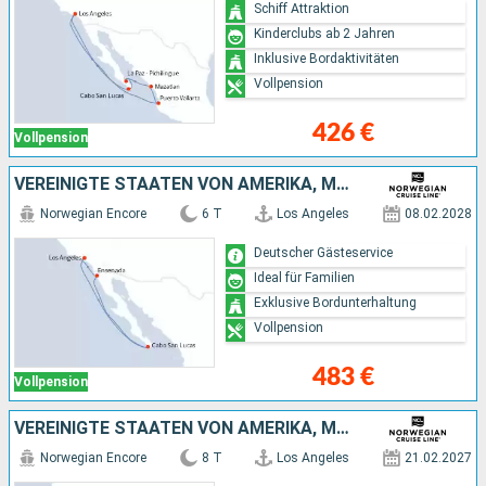
Schiff Attraktion
Kinderclubs ab 2 Jahren
Inklusive Bordaktivitäten
Vollpension
426 €
Vollpension
VEREINIGTE STAATEN VON AMERIKA, MEXIKO
Norwegian Encore
6 T
Los Angeles
08.02.2028
Deutscher Gästeservice
Ideal für Familien
Exklusive Bordunterhaltung
Vollpension
483 €
Vollpension
VEREINIGTE STAATEN VON AMERIKA, MEXIKO
Norwegian Encore
8 T
Los Angeles
21.02.2027