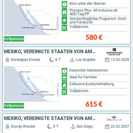
Kino unter den Sternen
Princess Plus: All Inclusive ab
40$/Tag/PP
ScholarShip@Sea Programm: Koch-
und Fotokurse
Vollpension
580 €
Vollpension
MEXIKO, VEREINIGTE STAATEN VON AMERIKA
Norwegian Encore
8 T
Los Angeles
13.02.2028
Deutscher Gästeservice
Ideal für Familien
Exklusive Bordunterhaltung
Vollpension
615 €
Vollpension
MEXIKO, VEREINIGTE STAATEN VON AMERIKA
Disney Wonder
5 T
San Diego
22.02.2027