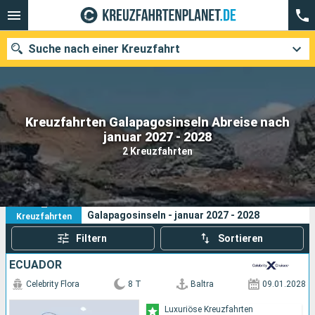
Suche nach einer Kreuzfahrt
Kreuzfahrten Galapagosinseln Abreise nach
Unsere Ziele
januar 2027 - 2028
2 Kreuzfahrten
Abfahrtsmonat
Häfen
Reedereien
2
Ihre Suchkriterien:
Galapagosinseln - januar 2027 - 2028
Kreuzfahrten
Suchen
Filtern
Sortieren
ECUADOR
Celebrity Flora
8 T
Baltra
09.01.2028
Luxuriöse Kreuzfahrten