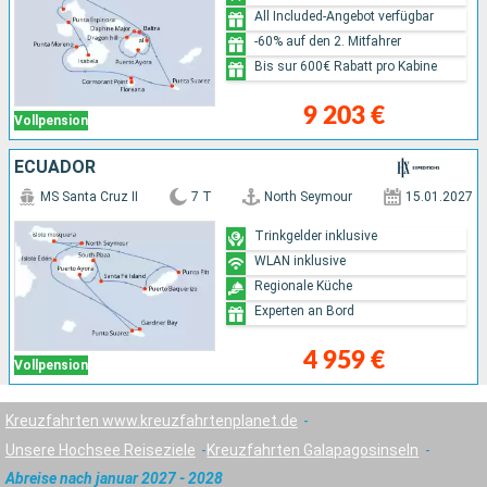
All Included-Angebot verfügbar
-60% auf den 2. Mitfahrer
Bis sur 600€ Rabatt pro Kabine
9 203 €
Vollpension
ECUADOR
MS Santa Cruz II
7 T
North Seymour
15.01.2027
Trinkgelder inklusive
WLAN inklusive
Regionale Küche
Experten an Bord
4 959 €
Vollpension
Kreuzfahrten www.kreuzfahrtenplanet.de
Unsere Hochsee Reiseziele
Kreuzfahrten Galapagosinseln
Abreise nach januar 2027 - 2028