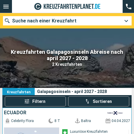
Suche nach einer Kreuzfahrt
Kreuzfahrten Galapagosinseln Abreise nach
Unsere Ziele
april 2027 - 2028
2 Kreuzfahrten
Abfahrtsmonat
Häfen
Reedereien
2
Ihre Suchkriterien:
Galapagosinseln - april 2027 - 2028
Kreuzfahrten
Suchen
Filtern
Sortieren
ECUADOR
Celebrity Flora
8 T
Baltra
04.04.2027
Luxuriöse Kreuzfahrten