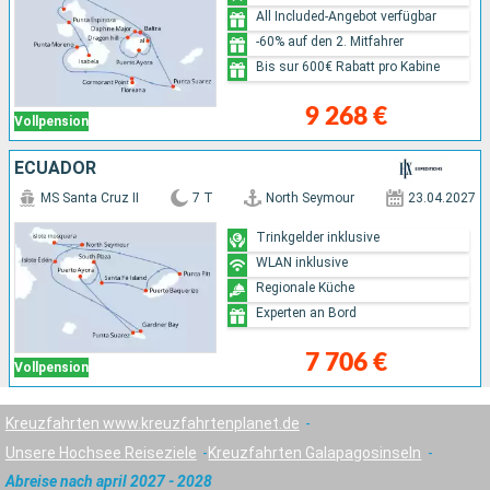
All Included-Angebot verfügbar
-60% auf den 2. Mitfahrer
Bis sur 600€ Rabatt pro Kabine
9 268 €
Vollpension
ECUADOR
MS Santa Cruz II
7 T
North Seymour
23.04.2027
Trinkgelder inklusive
WLAN inklusive
Regionale Küche
Experten an Bord
7 706 €
Vollpension
Kreuzfahrten www.kreuzfahrtenplanet.de
Unsere Hochsee Reiseziele
Kreuzfahrten Galapagosinseln
Abreise nach april 2027 - 2028