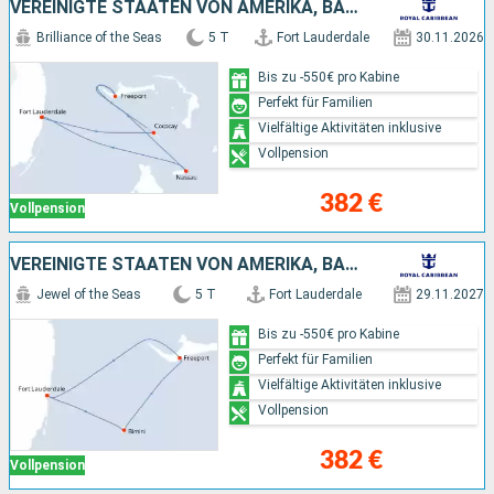
VEREINIGTE STAATEN VON AMERIKA, BAHAMAS
Brilliance of the Seas
5 T
Fort Lauderdale
30.11.2026
Bis zu -550€ pro Kabine
Perfekt für Familien
Vielfältige Aktivitäten inklusive
Vollpension
382 €
Vollpension
VEREINIGTE STAATEN VON AMERIKA, BAHAMAS
Jewel of the Seas
5 T
Fort Lauderdale
29.11.2027
Bis zu -550€ pro Kabine
Perfekt für Familien
Vielfältige Aktivitäten inklusive
Vollpension
382 €
Vollpension