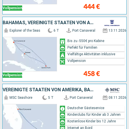
444 €
Vollpension
BAHAMAS, VEREINIGTE STAATEN VON AMERIKA
Explorer of the Seas
6 T
Port Canaveral
13.11.2026
Bis zu -550€ pro Kabine
Perfekt für Familien
Vielfältige Aktivitäten inklusive
Vollpension
458 €
Vollpension
VEREINIGTE STAATEN VON AMERIKA, BAHAMAS
MSC Seashore
5 T
Port Canaveral
08.11.2026
Deutscher Gästeservice
Kinderclubs für Kinder ab 3 Jahren
Kostenlose Kinder bis 12 Jahre
Internet an Bord