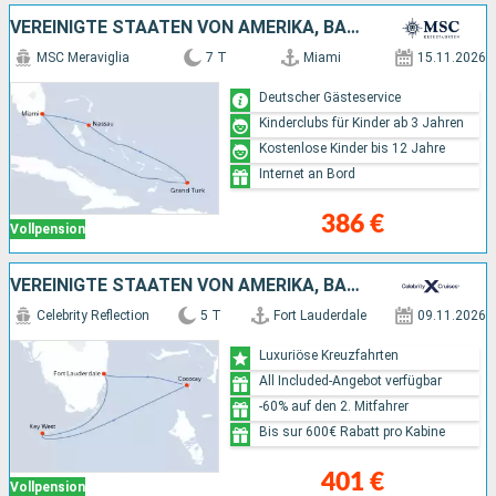
VEREINIGTE STAATEN VON AMERIKA, BAHAMAS
MSC Meraviglia
7 T
Miami
15.11.2026
Deutscher Gästeservice
Kinderclubs für Kinder ab 3 Jahren
Kostenlose Kinder bis 12 Jahre
Internet an Bord
386 €
Vollpension
VEREINIGTE STAATEN VON AMERIKA, BAHAMAS
Celebrity Reflection
5 T
Fort Lauderdale
09.11.2026
Luxuriöse Kreuzfahrten
All Included-Angebot verfügbar
-60% auf den 2. Mitfahrer
Bis sur 600€ Rabatt pro Kabine
401 €
Vollpension