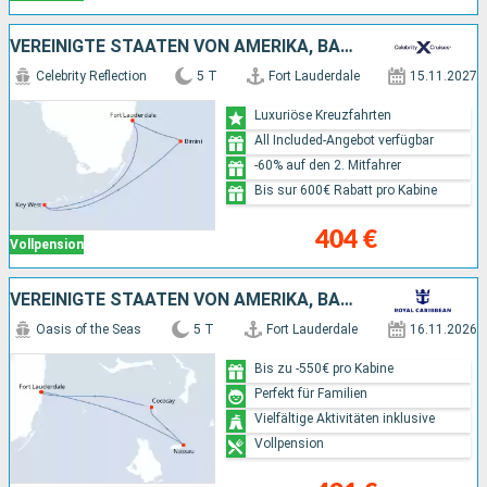
VEREINIGTE STAATEN VON AMERIKA, BAHAMAS
Celebrity Reflection
5 T
Fort Lauderdale
15.11.2027
Luxuriöse Kreuzfahrten
All Included-Angebot verfügbar
-60% auf den 2. Mitfahrer
Bis sur 600€ Rabatt pro Kabine
404 €
Vollpension
VEREINIGTE STAATEN VON AMERIKA, BAHAMAS
Oasis of the Seas
5 T
Fort Lauderdale
16.11.2026
Bis zu -550€ pro Kabine
Perfekt für Familien
Vielfältige Aktivitäten inklusive
Vollpension