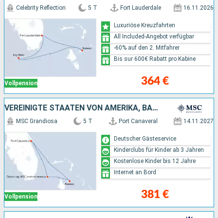
Celebrity Reflection
5 T
Fort Lauderdale
16.11.2026
Luxuriöse Kreuzfahrten
All Included-Angebot verfügbar
-60% auf den 2. Mitfahrer
Bis sur 600€ Rabatt pro Kabine
364 €
Vollpension
VEREINIGTE STAATEN VON AMERIKA, BAHAMAS
MSC Grandiosa
5 T
Port Canaveral
14.11.2027
Deutscher Gästeservice
Kinderclubs für Kinder ab 3 Jahren
Kostenlose Kinder bis 12 Jahre
Internet an Bord
381 €
Vollpension