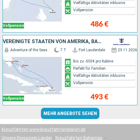
Vielfältige Aktivitäten inklusive
Vollpension
486 €
Vollpension
VEREINIGTE STAATEN VON AMERIKA, BAHAMAS, DOMINIKANISCHE REPUBLIK
Adventure of the Seas
7 T
Fort Lauderdale
29.11.2026
Bis zu -550€ pro Kabine
Perfekt für Familien
Vielfältige Aktivitäten inklusive
Vollpension
493 €
Vollpension
MEHR ANGEBOTE SEHEN
Kreuzfahrten www.kreuzfahrtenplanet.de
Unsere Reiseziele Länder
Kreuzfahrten Bahamas