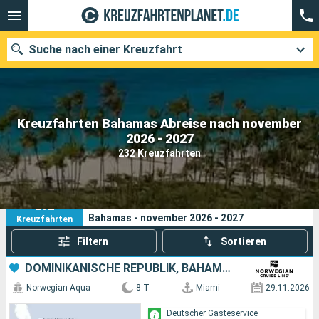
Suche nach einer Kreuzfahrt
Kreuzfahrten Bahamas Abreise nach november
Unsere Ziele
2026 - 2027
232 Kreuzfahrten
Abfahrtsmonat
Häfen
Reedereien
232
Ihre Suchkriterien:
Bahamas - november 2026 - 2027
Kreuzfahrten
Suchen
Filtern
Sortieren
DOMINIKANISCHE REPUBLIK, BAHAMAS, VEREINIGTE STAATEN VON AMERIKA
Norwegian Aqua
8 T
Miami
29.11.2026
Deutscher Gästeservice