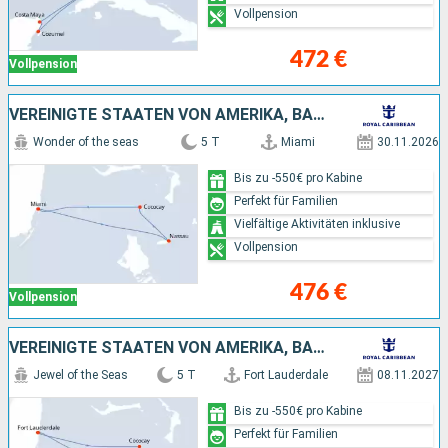
Vollpension
472 €
Vollpension
VEREINIGTE STAATEN VON AMERIKA, BAHAMAS
Wonder of the seas
5 T
Miami
30.11.2026
Bis zu -550€ pro Kabine
Perfekt für Familien
Vielfältige Aktivitäten inklusive
Vollpension
476 €
Vollpension
VEREINIGTE STAATEN VON AMERIKA, BAHAMAS
Jewel of the Seas
5 T
Fort Lauderdale
08.11.2027
Bis zu -550€ pro Kabine
Perfekt für Familien