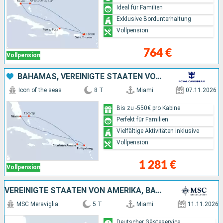
Ideal für Familien
Exklusive Bordunterhaltung
Vollpension
764 €
Vollpension
BAHAMAS, VEREINIGTE STAATEN VON AMERIKA
Icon of the seas
8 T
Miami
07.11.2026
Bis zu -550€ pro Kabine
Perfekt für Familien
Vielfältige Aktivitäten inklusive
Vollpension
1 281 €
Vollpension
VEREINIGTE STAATEN VON AMERIKA, BAHAMAS
MSC Meraviglia
5 T
Miami
11.11.2026
Deutscher Gästeservice