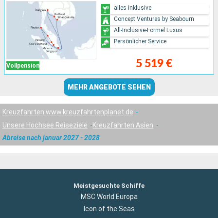
alles inklusive
Concept Ventures by Seabourn
All-Inclusive-Formel Luxus
Persönlicher Service
5 519 €
Vollpension
MEHR ANGEBOTE SEHEN
Kreuzfahrten www.kreuzfahrtenplanet.de
Unsere Hochsee Reiseziele
Kreuzfahrten Asien
Abreise nach januar 2027 - 2028
Meistgesuchte Schiffe
MSC World Europa
Icon of the Seas