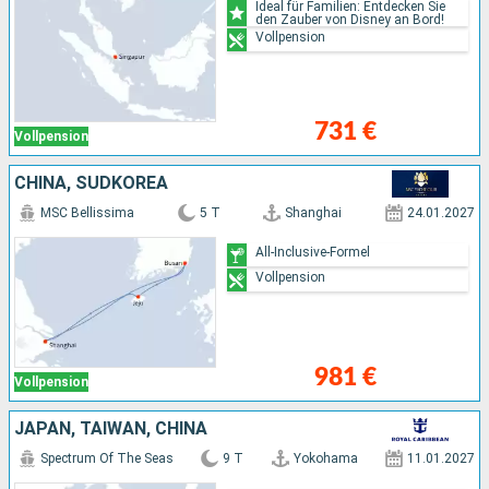
Ideal für Familien: Entdecken Sie
den Zauber von Disney an Bord!
Vollpension
731 €
Vollpension
CHINA, SÜDKOREA
MSC Bellissima
5 T
Shanghai
24.01.2027
All-Inclusive-Formel
Vollpension
981 €
Vollpension
JAPAN, TAIWAN, CHINA
Spectrum Of The Seas
9 T
Yokohama
11.01.2027