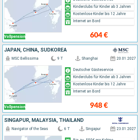
Kinderclubs für Kinder ab 3 Jahren
Kostenlose Kinder bis 12 Jahre
Internet an Bord
604 €
Vollpension
JAPAN, CHINA, SÜDKOREA
MSC Bellissima
9 T
Shanghai
20.01.2027
Deutscher Gästeservice
Kinderclubs für Kinder ab 3 Jahren
Kostenlose Kinder bis 12 Jahre
Internet an Bord
948 €
Vollpension
SINGAPUR, MALAYSIA, THAILAND
Navigator of the Seas
6 T
Singapur
23.01.2027
Bis zu -550€ pro Kabine