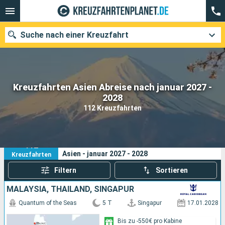
Suche nach einer Kreuzfahrt
Kreuzfahrten Asien Abreise nach januar 2027 -
Unsere Ziele
2028
112 Kreuzfahrten
Abfahrtsmonat
Häfen
Reedereien
112
Ihre Suchkriterien:
Asien - januar 2027 - 2028
Kreuzfahrten
Suchen
Filtern
Sortieren
MALAYSIA, THAILAND, SINGAPUR
Quantum of the Seas
5 T
Singapur
17.01.2028
Bis zu -550€ pro Kabine