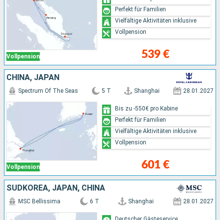
Perfekt für Familien
Vielfältige Aktivitäten inklusive
Vollpension
539 €
Vollpension
CHINA, JAPAN
Spectrum Of The Seas
5 T
Shanghai
28.01.2027
Bis zu -550€ pro Kabine
Perfekt für Familien
Vielfältige Aktivitäten inklusive
Vollpension
601 €
Vollpension
SÜDKOREA, JAPAN, CHINA
MSC Bellissima
6 T
Shanghai
28.01.2027
Deutscher Gästeservice