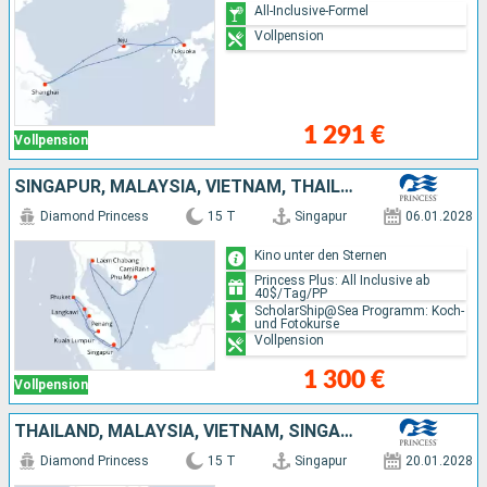
All-Inclusive-Formel
Vollpension
1 291 €
Vollpension
SINGAPUR, MALAYSIA, VIETNAM, THAILAND
Diamond Princess
15 T
Singapur
06.01.2028
Kino unter den Sternen
Princess Plus: All Inclusive ab
40$/Tag/PP
ScholarShip@Sea Programm: Koch-
und Fotokurse
Vollpension
1 300 €
Vollpension
THAILAND, MALAYSIA, VIETNAM, SINGAPUR
Diamond Princess
15 T
Singapur
20.01.2028