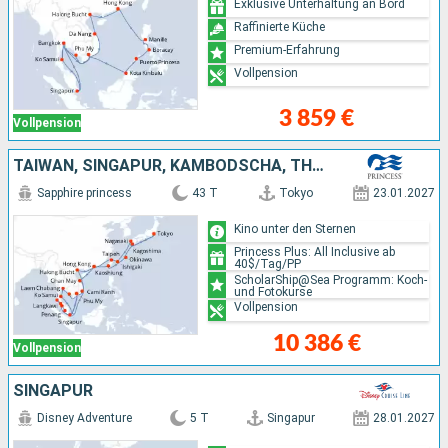
Exklusive Unterhaltung an Bord
Raffinierte Küche
Premium-Erfahrung
Vollpension
3 859 €
Vollpension
TAIWAN, SINGAPUR, KAMBODSCHA, THAILAND, MALAYSIA, VIETNAM, CHINA, JAPAN
Sapphire princess
43 T
Tokyo
23.01.2027
Kino unter den Sternen
Princess Plus: All Inclusive ab
40$/Tag/PP
ScholarShip@Sea Programm: Koch-
und Fotokurse
Vollpension
10 386 €
Vollpension
SINGAPUR
Disney Adventure
5 T
Singapur
28.01.2027