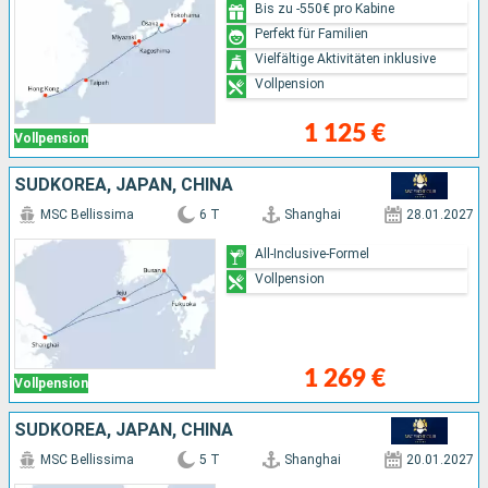
Bis zu -550€ pro Kabine
Perfekt für Familien
Vielfältige Aktivitäten inklusive
Vollpension
1 125 €
Vollpension
SÜDKOREA, JAPAN, CHINA
MSC Bellissima
6 T
Shanghai
28.01.2027
All-Inclusive-Formel
Vollpension
1 269 €
Vollpension
SÜDKOREA, JAPAN, CHINA
MSC Bellissima
5 T
Shanghai
20.01.2027