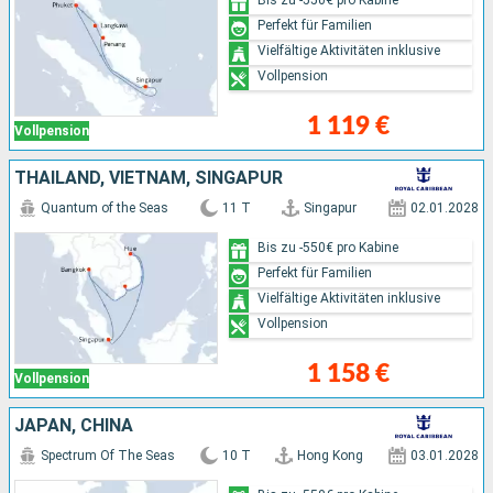
Perfekt für Familien
Vielfältige Aktivitäten inklusive
Vollpension
1 119 €
Vollpension
THAILAND, VIETNAM, SINGAPUR
Quantum of the Seas
11 T
Singapur
02.01.2028
Bis zu -550€ pro Kabine
Perfekt für Familien
Vielfältige Aktivitäten inklusive
Vollpension
1 158 €
Vollpension
JAPAN, CHINA
Spectrum Of The Seas
10 T
Hong Kong
03.01.2028