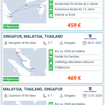
Kinderclubs für Kinder ab 3 Jahren
Kostenlose Kinder bis 12 Jahre
Internet an Bord
459 €
Vollpension
SINGAPUR, MALAYSIA, THAILAND
Navigator of the Seas
5 T
Singapur
28.01.2027
Bis zu -550€ pro Kabine
Perfekt für Familien
Vielfältige Aktivitäten inklusive
Vollpension
469 €
Vollpension
MALAYSIA, THAILAND, SINGAPUR
Quantum of the Seas
6 T
Singapur
12.01.2028
Bis zu -550€ pro Kabine