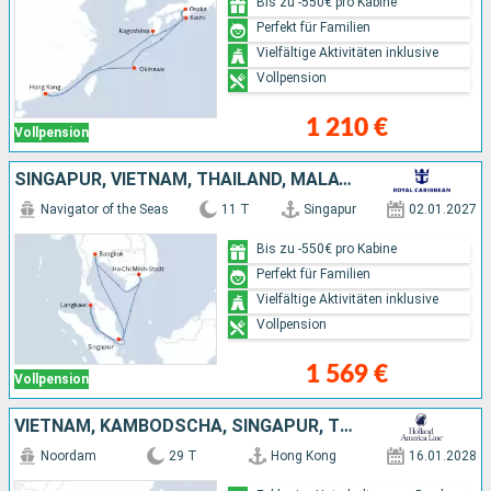
Bis zu -550€ pro Kabine
Perfekt für Familien
Vielfältige Aktivitäten inklusive
Vollpension
1 210 €
Vollpension
SINGAPUR, VIETNAM, THAILAND, MALAYSIA
Navigator of the Seas
11 T
Singapur
02.01.2027
Bis zu -550€ pro Kabine
Perfekt für Familien
Vielfältige Aktivitäten inklusive
Vollpension
1 569 €
Vollpension
VIETNAM, KAMBODSCHA, SINGAPUR, THAILAND, MALAYSIA, PHILIPPINEN, CHINA
Noordam
29 T
Hong Kong
16.01.2028