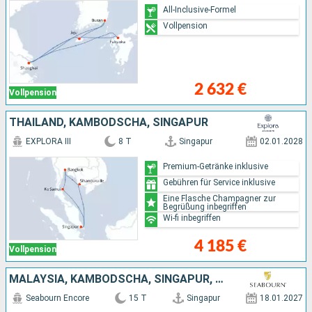
All-Inclusive-Formel
Vollpension
2 632 €
Vollpension
THAILAND, KAMBODSCHA, SINGAPUR
EXPLORA III
8 T
Singapur
02.01.2028
Premium-Getränke inklusive
Gebühren für Service inklusive
Eine Flasche Champagner zur
Begrüßung inbegriffen
Wi-fi inbegriffen
4 185 €
Vollpension
MALAYSIA, KAMBODSCHA, SINGAPUR, THAILAND
Seabourn Encore
15 T
Singapur
18.01.2027