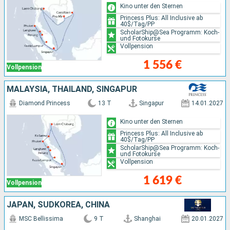
Kino unter den Sternen
Princess Plus: All Inclusive ab
40$/Tag/PP
ScholarShip@Sea Programm: Koch-
und Fotokurse
Vollpension
1 556 €
Vollpension
MALAYSIA, THAILAND, SINGAPUR
Diamond Princess
13 T
Singapur
14.01.2027
Kino unter den Sternen
Princess Plus: All Inclusive ab
40$/Tag/PP
ScholarShip@Sea Programm: Koch-
und Fotokurse
Vollpension
1 619 €
Vollpension
JAPAN, SÜDKOREA, CHINA
MSC Bellissima
9 T
Shanghai
20.01.2027