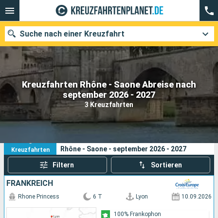
Suche nach einer Kreuzfahrt
Kreuzfahrten Rhône - Saone Abreise nach
Unsere Ziele
september 2026 - 2027
3 Kreuzfahrten
Abfahrtsmonat
Häfen
Reedereien
3
Ihre Suchkriterien:
Rhône - Saone - september 2026 - 2027
Kreuzfahrten
Suchen
Filtern
Sortieren
FRANKREICH
Rhone Princess
6 T
Lyon
10.09.2026
100% Frankophon