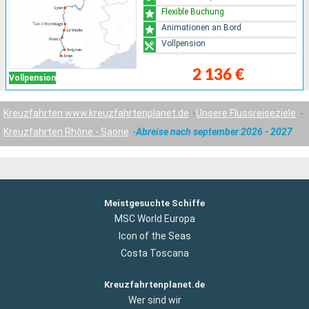
Flexible Buchung
Animationen an Bord
Vollpension
2 136 €
Vollpension
Kreuzfahrten www.kreuzfahrtenplanet.de
Unsere Flussreiseziele
Kreuzfahrten Rhône - Saone
Abreise nach september 2026 - 2027
Meistgesuchte Schiffe
MSC World Europa
Icon of the Seas
Costa Toscana
Kreuzfahrtenplanet.de
Wer sind wir