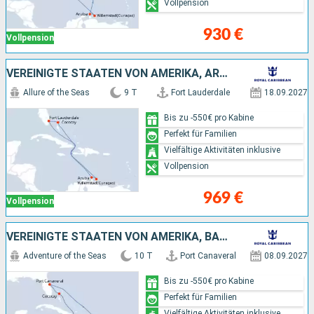
Vollpension
930 €
Vollpension
VEREINIGTE STAATEN VON AMERIKA, ARUBA, BAHAMAS
Allure of the Seas
9 T
Fort Lauderdale
18.09.2027
Bis zu -550€ pro Kabine
Perfekt für Familien
Vielfältige Aktivitäten inklusive
Vollpension
969 €
Vollpension
VEREINIGTE STAATEN VON AMERIKA, BAHAMAS, ARUBA
Adventure of the Seas
10 T
Port Canaveral
08.09.2027
Bis zu -550€ pro Kabine
Perfekt für Familien
Vielfältige Aktivitäten inklusive