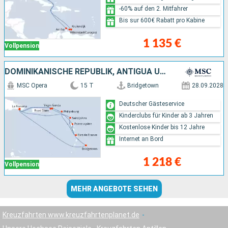
-60% auf den 2. Mitfahrer
Bis sur 600€ Rabatt pro Kabine
1 135 €
Vollpension
DOMINIKANISCHE REPUBLIK, ANTIGUA UND BARBUDA, BARBADOS
MSC Opera
15 T
Bridgetown
28.09.2028
Deutscher Gästeservice
Kinderclubs für Kinder ab 3 Jahren
Kostenlose Kinder bis 12 Jahre
Internet an Bord
1 218 €
Vollpension
MEHR ANGEBOTE SEHEN
Kreuzfahrten www.kreuzfahrtenplanet.de