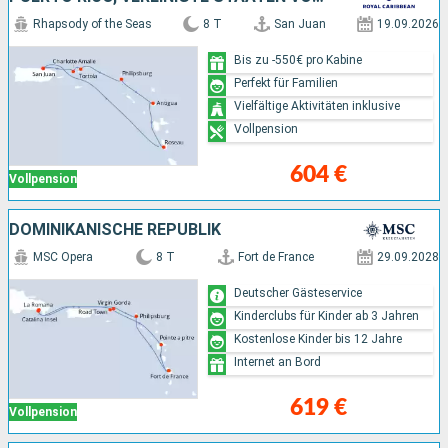
Rhapsody of the Seas
8 T
San Juan
19.09.2026
Bis zu -550€ pro Kabine
Perfekt für Familien
Vielfältige Aktivitäten inklusive
Vollpension
604 €
Vollpension
DOMINIKANISCHE REPUBLIK
MSC Opera
8 T
Fort de France
29.09.2028
Deutscher Gästeservice
Kinderclubs für Kinder ab 3 Jahren
Kostenlose Kinder bis 12 Jahre
Internet an Bord
619 €
Vollpension