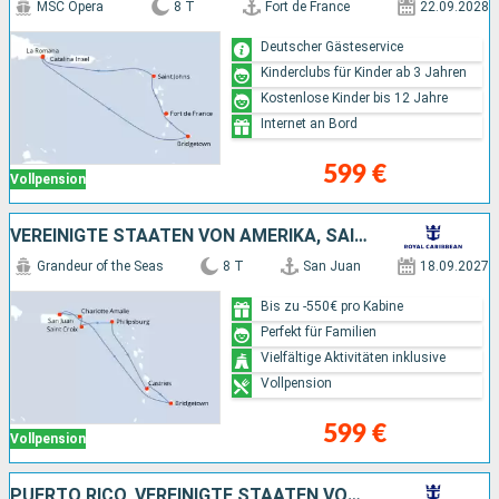
MSC Opera
8 T
Fort de France
22.09.2028
Deutscher Gästeservice
Kinderclubs für Kinder ab 3 Jahren
Kostenlose Kinder bis 12 Jahre
Internet an Bord
599 €
Vollpension
VEREINIGTE STAATEN VON AMERIKA, SAINT LUCIA, BARBADOS, PUERTO RICO
Grandeur of the Seas
8 T
San Juan
18.09.2027
Bis zu -550€ pro Kabine
Perfekt für Familien
Vielfältige Aktivitäten inklusive
Vollpension
599 €
Vollpension
PUERTO RICO, VEREINIGTE STAATEN VON AMERIKA, ANTIGUA UND BARBUDA, DOMINICA