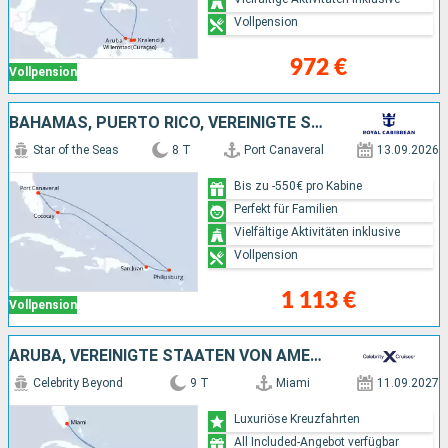
Vollpension
972 €
Vollpension
BAHAMAS, PUERTO RICO, VEREINIGTE STAATEN VON AMERIKA
Star of the Seas
8 T
Port Canaveral
13.09.2026
Bis zu -550€ pro Kabine
Perfekt für Familien
Vielfältige Aktivitäten inklusive
Vollpension
1 113 €
Vollpension
ARUBA, VEREINIGTE STAATEN VON AMERIKA
Celebrity Beyond
9 T
Miami
11.09.2027
Luxuriöse Kreuzfahrten
All Included-Angebot verfügbar