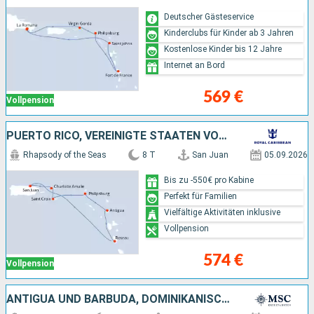
Deutscher Gästeservice
Kinderclubs für Kinder ab 3 Jahren
Kostenlose Kinder bis 12 Jahre
Internet an Bord
569 €
Vollpension
PUERTO RICO, VEREINIGTE STAATEN VON AMERIKA, ANTIGUA UND BARBUDA, DOMINICA
Rhapsody of the Seas
8 T
San Juan
05.09.2026
Bis zu -550€ pro Kabine
Perfekt für Familien
Vielfältige Aktivitäten inklusive
Vollpension
574 €
Vollpension
ANTIGUA UND BARBUDA, DOMINIKANISCHE REPUBLIK, BARBADOS