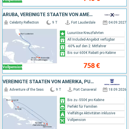
Vollpension
ARUBA, VEREINIGTE STAATEN VON AMERIKA
Celebrity Reflection
9 T
Fort Lauderdale
04.09.2027
Luxuriöse Kreuzfahrten
All Included-Angebot verfügbar
-60% auf den 2. Mitfahrer
Bis sur 600€ Rabatt pro Kabine
758 €
Vollpension
VEREINIGTE STAATEN VON AMERIKA, PUERTO RICO, BAHAMAS
Adventure of the Seas
9 T
Port Canaveral
18.09.2026
Bis zu -550€ pro Kabine
Perfekt für Familien
Vielfältige Aktivitäten inklusive
Vollpension