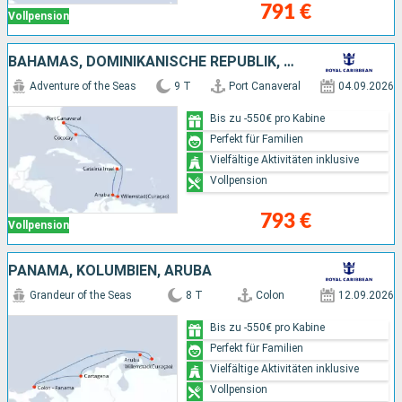
791 €
Vollpension
BAHAMAS, DOMINIKANISCHE REPUBLIK, ARUBA, VEREINIGTE STAATEN VON AMERIKA
Adventure of the Seas
9 T
Port Canaveral
04.09.2026
Bis zu -550€ pro Kabine
Perfekt für Familien
Vielfältige Aktivitäten inklusive
Vollpension
793 €
Vollpension
PANAMA, KOLUMBIEN, ARUBA
Grandeur of the Seas
8 T
Colon
12.09.2026
Bis zu -550€ pro Kabine
Perfekt für Familien
Vielfältige Aktivitäten inklusive
Vollpension