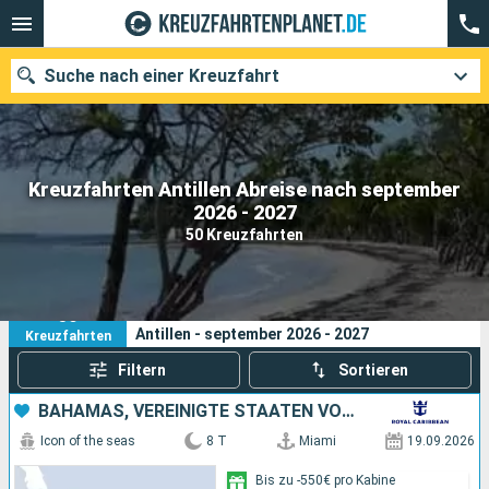
Suche nach einer Kreuzfahrt
Kreuzfahrten Antillen Abreise nach september
Unsere Ziele
2026 - 2027
50 Kreuzfahrten
Abfahrtsmonat
Häfen
Reedereien
50
Ihre Suchkriterien:
Antillen - september 2026 - 2027
Kreuzfahrten
Suchen
Filtern
Sortieren
BAHAMAS, VEREINIGTE STAATEN VON AMERIKA
Icon of the seas
8 T
Miami
19.09.2026
Bis zu -550€ pro Kabine