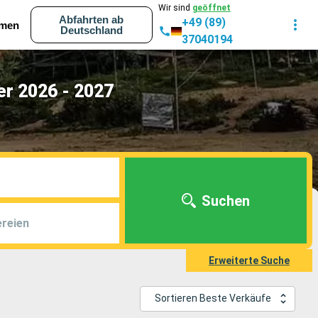
Wir sind
geöffnet
Abfahrten ab
+49 (89)
men
Deutschland
37040194
r 2026 - 2027
Suchen
reien
Erweiterte Suche
Sortieren Beste Verkäufe