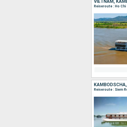
VIETNAM, KA
KAMBODSCHA,
Reiseroute : Siem R