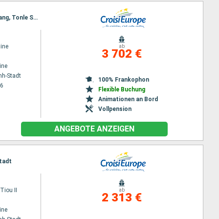
Reiseroute : Ho Chi Minh-Stadt, Chao gao Canal, Sa Dec, Chau Doc, Phnom Penh, Kampong Chhnang, Tonle Sap, Siem Reap, Angkor (Angkor Wat), Siem Reap
ine
ab
3 702 €
ine
nh-Stadt
100% Frankophon
26
Flexible Buchung
Animationen an Bord
Vollpension
ANGEBOTE ANZEIGEN
tadt
iou II
ab
2 313 €
ine