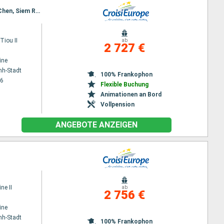
Reiseroute : Ho Chi Minh-Stadt, Cai Be, Sa Dec, Chau Doc, Phnom Penh, Kampong Chhnang, Koh Chen, Siem Reap, Angkor (Angkor Wat), Siem Reap, Angkor (Angkor Wat)
iou II
ab
2 727 €
ine
nh-Stadt
100% Frankophon
26
Flexible Buchung
Animationen an Bord
Vollpension
ANGEBOTE ANZEIGEN
ne II
ab
2 756 €
ine
nh-Stadt
100% Frankophon