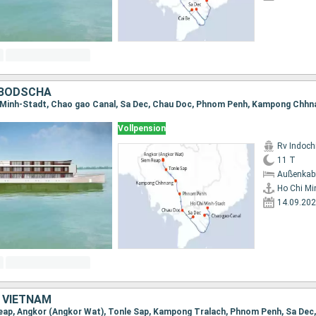
MBODSCHA
Vollpension
Rv Indochi
11 T
Außenkab
Ho Chi Mi
14.09.20
 VIETNAM