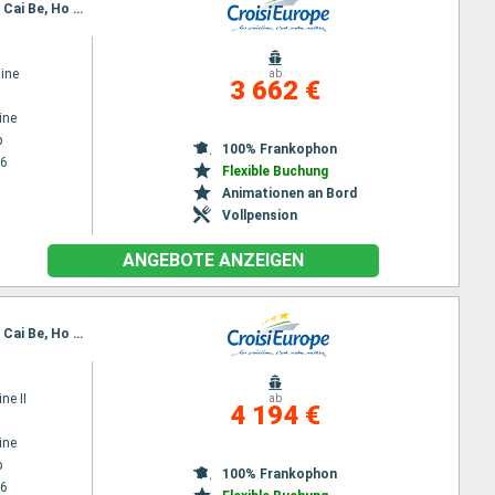
Reiseroute : Siem Reap, Angkor (Angkor Wat), Tonle Sap, Kampong Tralach, Phnom Penh, Sa Dec, Cai Be, Ho Chi Minh-Stadt
ine
ab
3 662 €
ine
p
100% Frankophon
26
Flexible Buchung
Animationen an Bord
Vollpension
ANGEBOTE ANZEIGEN
Reiseroute : Siem Reap, Angkor (Angkor Wat), Tonle Sap, Kampong Tralach, Phnom Penh, Sa Dec, Cai Be, Ho Chi Minh-Stadt
ne II
ab
4 194 €
ine
p
100% Frankophon
26