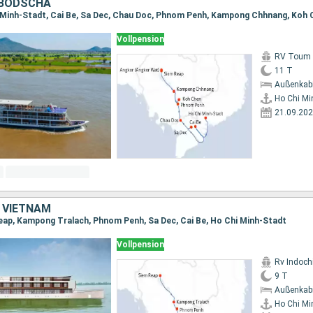
MBODSCHA
Vollpension
RV Toum T
11 T
Außenkab
Ho Chi Mi
21.09.20
 VIETNAM
eap, Kampong Tralach, Phnom Penh, Sa Dec, Cai Be, Ho Chi Minh-Stadt
Vollpension
Rv Indochi
9 T
Außenkab
Ho Chi Mi