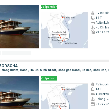
Vollpension
RV indoch
14 T
Außenkab
Ho Chi Mi
29.09.20
MBODSCHA
Vollpension
RV indoch
14 T
Außenkab
Halong B
04.09.20