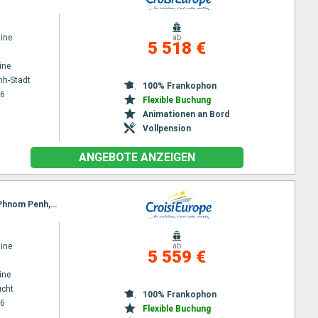
ine
ab
5 518 €
ine
nh-Stadt
100% Frankophon
26
Flexible Buchung
Animationen an Bord
Vollpension
ANGEBOTE ANZEIGEN
Reiseroute : Hanoi, Halong Bucht, Hanoi, Ho Chi Minh-Stadt, Chao gao Canal, Sa Dec, Chau Doc, Phnom Penh, Kampong Chhnang, Tonle Sap, Siem Reap, Angkor (Angkor Wat), Siem Reap
ine
ab
5 559 €
ine
ucht
100% Frankophon
26
Flexible Buchung