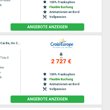
nh-Stadt
100% Frankophon
26
Flexible Buchung
Animationen an Bord
Vollpension
ANGEBOTE ANZEIGEN
Reiseroute : Siem Reap, Angkor (Angkor Wat), Koh Chen, Kampong Tralach, Phnom Penh, Sa Dec, Cai Be, Ho Chi Minh-Stadt
iou II
ab
2 727 €
ine
p
100% Frankophon
26
Flexible Buchung
Animationen an Bord
Vollpension
ANGEBOTE ANZEIGEN