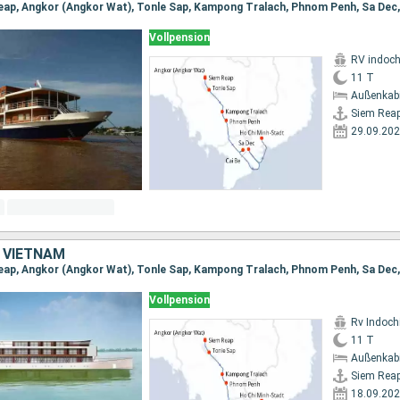
Vollpension
RV indoch
11 T
Außenkab
Siem Rea
29.09.20
 VIETNAM
Vollpension
Rv Indochi
11 T
Außenkab
Siem Rea
18.09.20