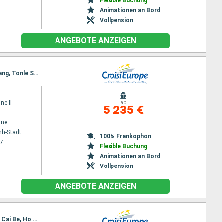
Flexible Buchung
Animationen an Bord
Vollpension
ANGEBOTE ANZEIGEN
Reiseroute : Ho Chi Minh-Stadt, Chao gao Canal, Sa Dec, Chau Doc, Phnom Penh, Kampong Chhnang, Tonle Sap, Siem Reap, Angkor (Angkor Wat), Siem Reap
ne II
ab
5 235 €
ine
nh-Stadt
100% Frankophon
27
Flexible Buchung
Animationen an Bord
Vollpension
ANGEBOTE ANZEIGEN
Reiseroute : Siem Reap, Angkor (Angkor Wat), Tonle Sap, Kampong Tralach, Phnom Penh, Sa Dec, Cai Be, Ho Chi Minh-Stadt, Hanoi, Halong Bucht, Hanoi