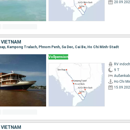
20.09.20
 VIETNAM
eap, Kampong Tralach, Phnom Penh, Sa Dec, Cai Be, Ho Chi Minh-Stadt
Vollpension
RV indoch
9 T
Außenkab
Ho Chi Mi
15.09.20
 VIETNAM