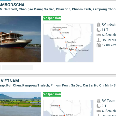
KAMBODSCHA
Vollpension
RV indoch
11 T
Außenkab
Ho Chi Mi
07.09.20
 VIETNAM
eap, Koh Chen, Kampong Tralach, Phnom Penh, Sa Dec, Cai Be, Ho Chi Minh-S
Vollpension
RV Toum T
9 T
Außenkab