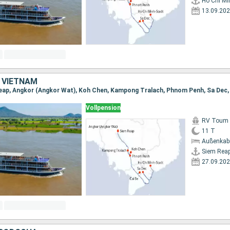
Ho Chi Mi
13.09.20
 VIETNAM
Vollpension
RV Toum T
11 T
Außenkab
Siem Rea
27.09.20