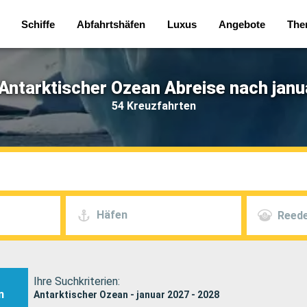
Schiffe
Abfahrtshäfen
Luxus
Angebote
The
Antarktischer Ozean Abreise nach janu
54 Kreuzfahrten
Häfen
Reede
Ihre Suchkriterien:
n
Antarktischer Ozean - januar 2027 - 2028