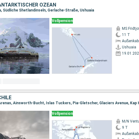
 ANTARKTISCHER OZEAN
a, Südliche Shetlandinseln, Gerlache-Straße, Ushuaia
Vollpension
MS Fridtj
11 T
Außenkab
Ushuaia
19.01.20
CHILE
Vollpension
M/N Ventu
9 T
Außenkab