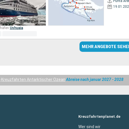
Punta Ar
19.01.20
häfen:
Ushuaia
MEHR ANGEBOTE SEHE
e
Kreuzfahrten Antarktischer Ozean
Abreise nach januar 2027 - 2028
Kreuzfahrtenplanet.de
Wer sind wir