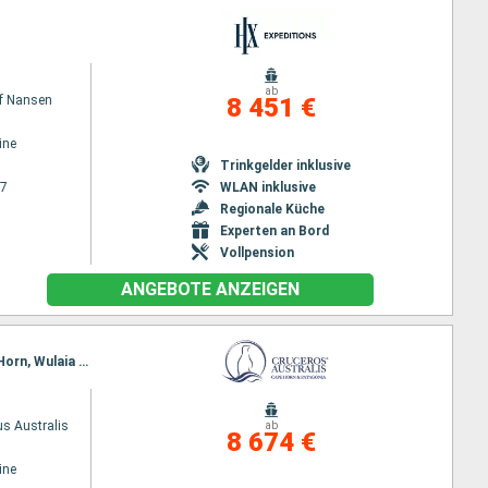
ab
of Nansen
8 451 €
ine
Trinkgelder inklusive
27
WLAN inklusive
Regionale Küche
Experten an Bord
Vollpension
ANGEBOTE ANZEIGEN
Reiseroute : Punta Arenas, Ainsworth-Bucht, Islas Tuckers, Pia-Gletscher, Glaciers Avenue, Kap Horn, Wulaia Bay, Ushuaia, Kap Horn, Wulaia Bay, Pia-Gletscher, Garibaldi Gletscher, Glacier Agostini, Aguila Gletscher, Isla Magdalena, Punta Arenas
s Australis
ab
8 674 €
ine