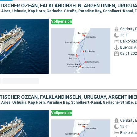
TISCHER OZEAN, FALKLANDINSELN, ARGENTINIEN, URUGU
Vollpension
Celebrity 
15 T
Balkonkab
Buenos Ai
02.01.20
TISCHER OZEAN, FALKLANDINSELN, URUGUAY, ARGENTINIE
Vollpension
Celebrity 
15 T
Balkonkab