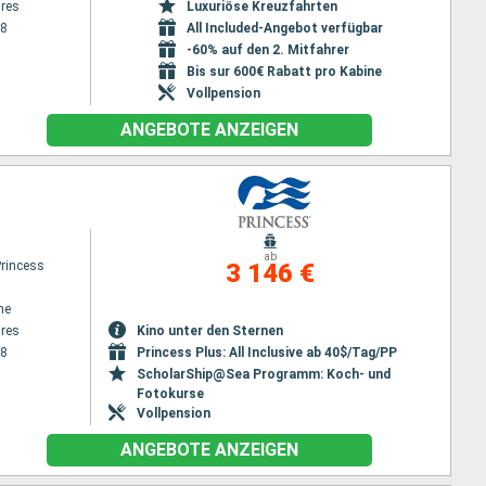
res
Luxuriöse Kreuzfahrten
28
All Included-Angebot verfügbar
-60% auf den 2. Mitfahrer
Bis sur 600€ Rabatt pro Kabine
Vollpension
ANGEBOTE ANZEIGEN
ab
Princess
3 146 €
ne
res
Kino unter den Sternen
28
Princess Plus: All Inclusive ab 40$/Tag/PP
ScholarShip@Sea Programm: Koch- und
Fotokurse
Vollpension
ANGEBOTE ANZEIGEN