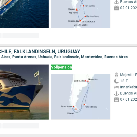
Buenos Ai
02.01.20
CHILE, FALKLANDINSELN, URUGUAY
 Aires, Punta Arenas, Ushuaia, Falklandinseln, Montevideo, Buenos Aires
Vollpension
Majestic 
18 T
Innenkabi
Buenos Ai
07.01.20