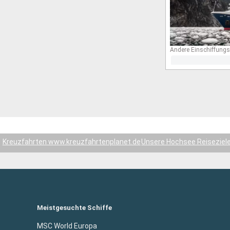
Andere Einschiffungs
Kreuzfahrten www.kreuzfahrtenplanet.de
Unsere Hochsee Reiseziel
Meistgesuchte Schiffe
MSC World Europa