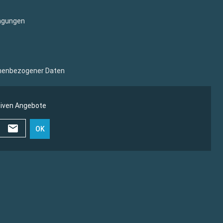
ngungen
sonenbezogener Daten
siven Angebote
OK