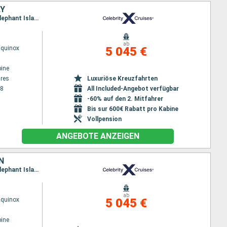
AY
Reiseroute : Buenos Aires, Ushuaia, Kap Horn, Gerlache-Straße, Paradise Bay, Schollaert-Kanal, Elephant Island, Port Stanley, Puerto Madryn, Montevideo, Buenos Aires
ab
Equinox
5 045 €
ine
res
Luxuriöse Kreuzfahrten
28
All Included-Angebot verfügbar
-60% auf den 2. Mitfahrer
Bis sur 600€ Rabatt pro Kabine
Vollpension
ANGEBOTE ANZEIGEN
N
Reiseroute : Buenos Aires, Ushuaia, Kap Horn, Paradise Bay, Schollaert-Kanal, Gerlache-Straße, Elephant Island, Port Stanley, Puerto Madryn, Montevideo, Buenos Aires
ab
Equinox
5 045 €
ine