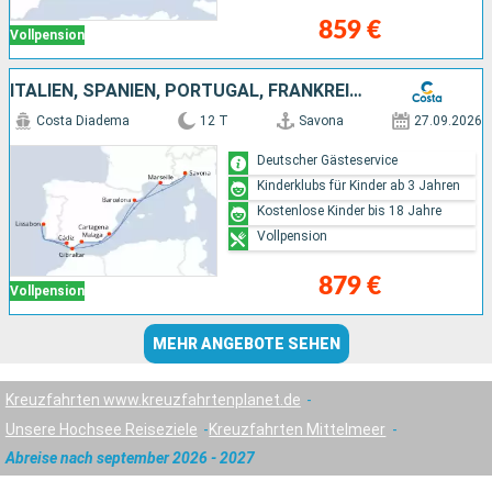
859 €
Vollpension
ITALIEN, SPANIEN, PORTUGAL, FRANKREICH
Costa Diadema
12 T
Savona
27.09.2026
Deutscher Gästeservice
Kinderklubs für Kinder ab 3 Jahren
Kostenlose Kinder bis 18 Jahre
Vollpension
879 €
Vollpension
MEHR ANGEBOTE SEHEN
Kreuzfahrten www.kreuzfahrtenplanet.de
Unsere Hochsee Reiseziele
Kreuzfahrten Mittelmeer
Abreise nach september 2026 - 2027