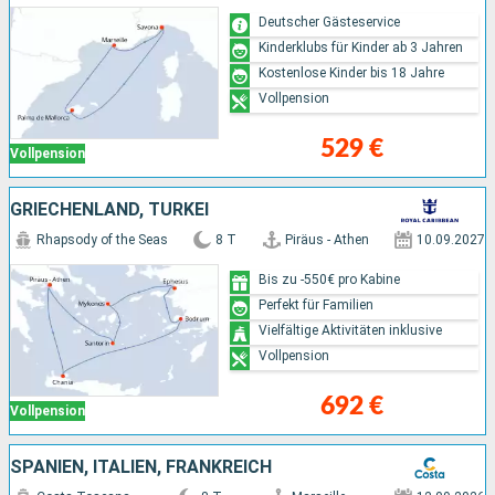
Deutscher Gästeservice
Kinderklubs für Kinder ab 3 Jahren
Kostenlose Kinder bis 18 Jahre
Vollpension
529 €
Vollpension
GRIECHENLAND, TÜRKEI
Rhapsody of the Seas
8 T
Piräus - Athen
10.09.2027
Bis zu -550€ pro Kabine
Perfekt für Familien
Vielfältige Aktivitäten inklusive
Vollpension
692 €
Vollpension
SPANIEN, ITALIEN, FRANKREICH