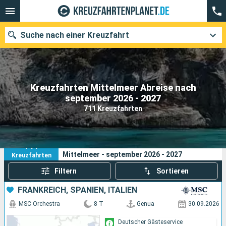
Suche nach einer Kreuzfahrt
Kreuzfahrten Mittelmeer Abreise nach
Unsere Ziele
september 2026 - 2027
711 Kreuzfahrten
Abfahrtsmonat
Häfen
Reedereien
711
Ihre Suchkriterien:
Mittelmeer - september 2026 - 2027
Kreuzfahrten
Suchen
Filtern
Sortieren
FRANKREICH, SPANIEN, ITALIEN
MSC Orchestra
8 T
Genua
30.09.2026
Deutscher Gästeservice