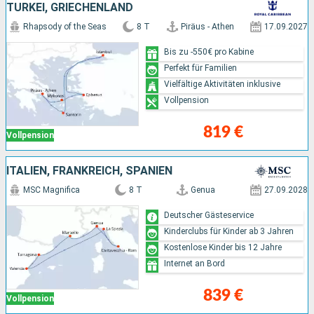
TÜRKEI, GRIECHENLAND
Rhapsody of the Seas
8 T
Piräus - Athen
17.09.2027
Bis zu -550€ pro Kabine
Perfekt für Familien
Vielfältige Aktivitäten inklusive
Vollpension
819 €
Vollpension
ITALIEN, FRANKREICH, SPANIEN
MSC Magnifica
8 T
Genua
27.09.2028
Deutscher Gästeservice
Kinderclubs für Kinder ab 3 Jahren
Kostenlose Kinder bis 12 Jahre
Internet an Bord
839 €
Vollpension