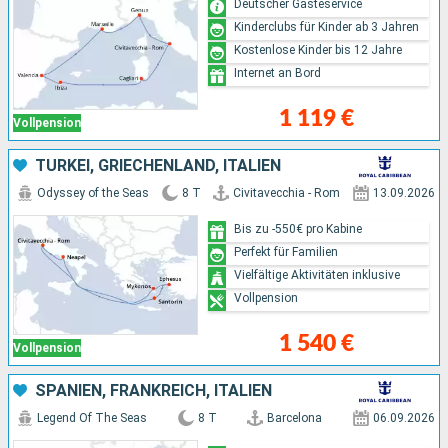
Deutscher Gästeservice
Kinderclubs für Kinder ab 3 Jahren
Kostenlose Kinder bis 12 Jahre
Internet an Bord
1 119 €
Vollpension
TÜRKEI, GRIECHENLAND, ITALIEN
Odyssey of the Seas
8 T
Civitavecchia - Rom
13.09.2026
Bis zu -550€ pro Kabine
Perfekt für Familien
Vielfältige Aktivitäten inklusive
Vollpension
1 540 €
Vollpension
SPANIEN, FRANKREICH, ITALIEN
Legend Of The Seas
8 T
Barcelona
06.09.2026