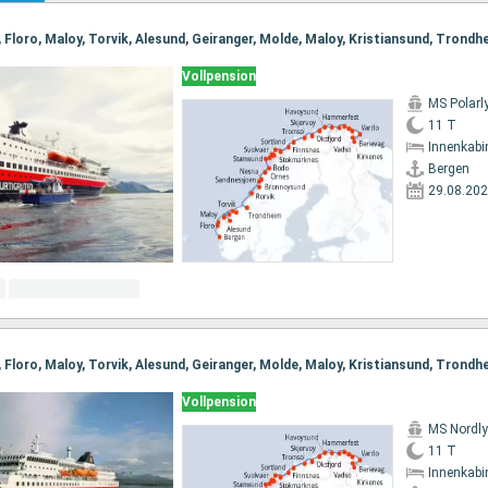
Vollpension
MS Polarl
11 T
Innenkabi
Bergen
29.08.20
Vollpension
MS Nordl
11 T
Innenkabi