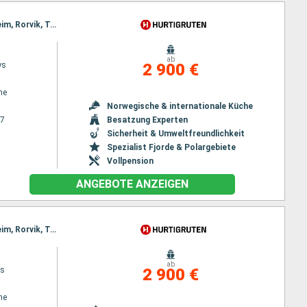
Reiseroute : Bergen, Floro, Maloy, Torvik, Alesund, Geiranger, Molde, Maloy, Kristiansund, Trondheim, Rorvik, Torvik, Bronnoysund, Sandnessjoen, Nesna, Ornes, Bodo, Stamsund, Svolvaer, Alesund, Stokmarknes, Sortland, Risoyhamn, Harstad, Finnsnes, Tromso, Skjervoy, Geiranger, Oksfjord, Hammerfest, Havoysund, Honningsvag, Kjollefjord, Mehamn, Berlevag, Alesund, Batsfjord, Vardo, Vadso, Kirkenes, Berlevag, Molde, Mehamn, Kjollefjord, Honningsvag, Havoysund, Hammerfest, Oksfjord, Skjervoy, Tromso, Kristiansund, Finnsnes, Harstad, Risoyhamn, Sortland, Stokmarknes, Svolvaer, Stamsund, Trondheim, Bodo, Ornes, Nesna, Sandnessjoen, Bronnoysund, Rorvik, Trondheim, Bronnoysund, Sandnessjoen, Nesna, Ornes, Bodo, Stamsund, Svolvaer, Stokmarknes, Sortland, Risoyhamn, Harstad, Finnsnes, Tromso, Skjervoy, Oksfjord, Hammerfest, Havoysund, Honningsvag, Kjollefjord, Mehamn, Berlevag, Batsfjord, Vardo, Vadso, Kirkenes, Vardo, Batsfjord, Berlevag, Mehamn, Kjollefjord, Honningsvag, Havoysund, Hammerfest, Oksfjord, Skjervoy, Tromso, Finnsnes, Harstad, Risoyhamn, Sortland, Stokmarknes, Svolvaer, Stamsund, Bodo, Ornes, Nesna, Sandnessjoen, Bronnoysund, Rorvik, Trondheim
ab
ys
2 900 €
ne
Norwegische & internationale Küche
27
Besatzung Experten
Sicherheit & Umweltfreundlichkeit
Spezialist Fjorde & Polargebiete
Vollpension
ANGEBOTE ANZEIGEN
Reiseroute : Bergen, Floro, Maloy, Torvik, Alesund, Geiranger, Molde, Maloy, Kristiansund, Trondheim, Rorvik, Torvik, Bronnoysund, Sandnessjoen, Nesna, Ornes, Bodo, Stamsund, Svolvaer, Alesund, Stokmarknes, Sortland, Risoyhamn, Harstad, Finnsnes, Tromso, Skjervoy, Geiranger, Oksfjord, Hammerfest, Havoysund, Honningsvag, Kjollefjord, Mehamn, Berlevag, Alesund, Batsfjord, Vardo, Vadso, Kirkenes, Berlevag, Molde, Mehamn, Kjollefjord, Honningsvag, Havoysund, Hammerfest, Oksfjord, Skjervoy, Tromso, Kristiansund, Finnsnes, Harstad, Risoyhamn, Sortland, Stokmarknes, Svolvaer, Stamsund, Trondheim, Bodo, Ornes, Nesna, Sandnessjoen, Bronnoysund, Rorvik, Trondheim, Bronnoysund, Sandnessjoen, Nesna, Ornes, Bodo, Stamsund, Svolvaer, Stokmarknes, Sortland, Risoyhamn, Harstad, Finnsnes, Tromso, Skjervoy, Oksfjord, Hammerfest, Havoysund, Honningsvag, Kjollefjord, Mehamn, Berlevag, Batsfjord, Vardo, Vadso, Kirkenes, Vardo, Batsfjord, Berlevag, Mehamn, Kjollefjord, Honningsvag, Havoysund, Hammerfest, Oksfjord, Skjervoy, Tromso, Finnsnes, Harstad, Risoyhamn, Sortland, Stokmarknes, Svolvaer, Stamsund, Bodo, Ornes, Nesna, Sandnessjoen, Bronnoysund, Rorvik, Trondheim
ab
ys
2 900 €
ne