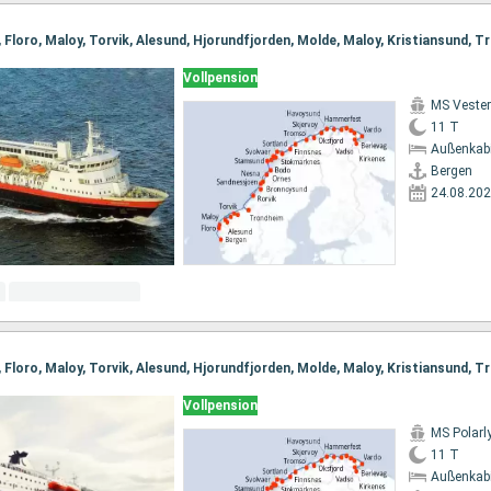
Vollpension
MS Vester
11 T
Außenkab
Bergen
24.08.20
Vollpension
MS Polarl
11 T
Außenkab