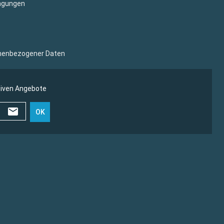
ngungen
sonenbezogener Daten
siven Angebote
OK