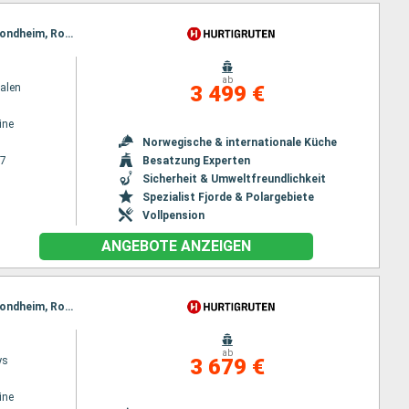
Reiseroute : Bergen, Floro, Maloy, Torvik, Alesund, Hjorundfjorden, Molde, Maloy, Kristiansund, Trondheim, Rorvik, Torvik, Bronnoysund, Sandnessjoen, Nesna, Ornes, Bodo, Stamsund, Svolvaer, Alesund, Stokmarknes, Sortland, Risoyhamn, Harstad, Finnsnes, Tromso, Skjervoy, Hjorundfjorden, Oksfjord, Hammerfest, Havoysund, Honningsvag, Kjollefjord, Mehamn, Berlevag, Alesund, Batsfjord, Vardo, Vadso, Kirkenes, Berlevag, Molde, Mehamn, Kjollefjord, Honningsvag, Havoysund, Hammerfest, Oksfjord, Skjervoy, Tromso, Kristiansund, Finnsnes, Harstad, Risoyhamn, Sortland, Stokmarknes, Svolvaer, Stamsund, Trondheim, Bodo, Ornes, Nesna, Sandnessjoen, Bronnoysund, Rorvik, Trondheim, Bronnoysund, Sandnessjoen, Nesna, Ornes, Bodo, Stamsund, Svolvaer, Stokmarknes, Sortland, Risoyhamn, Harstad, Finnsnes, Tromso, Skjervoy, Oksfjord, Hammerfest, Havoysund, Honningsvag, Kjollefjord, Mehamn, Berlevag, Batsfjord, Vardo, Vadso, Kirkenes, Vardo, Batsfjord, Berlevag, Mehamn, Kjollefjord, Honningsvag, Havoysund, Hammerfest, Oksfjord, Skjervoy, Tromso, Finnsnes, Harstad, Risoyhamn, Sortland, Stokmarknes, Svolvaer, Stamsund, Bodo, Ornes, Nesna, Sandnessjoen, Bronnoysund, Rorvik, Trondheim
ab
alen
3 499 €
ine
Norwegische & internationale Küche
27
Besatzung Experten
Sicherheit & Umweltfreundlichkeit
Spezialist Fjorde & Polargebiete
Vollpension
ANGEBOTE ANZEIGEN
Reiseroute : Bergen, Floro, Maloy, Torvik, Alesund, Hjorundfjorden, Molde, Maloy, Kristiansund, Trondheim, Rorvik, Torvik, Bronnoysund, Sandnessjoen, Nesna, Ornes, Bodo, Stamsund, Svolvaer, Alesund, Stokmarknes, Sortland, Risoyhamn, Harstad, Finnsnes, Tromso, Skjervoy, Hjorundfjorden, Oksfjord, Hammerfest, Havoysund, Honningsvag, Kjollefjord, Mehamn, Berlevag, Alesund, Batsfjord, Vardo, Vadso, Kirkenes, Berlevag, Molde, Mehamn, Kjollefjord, Honningsvag, Havoysund, Hammerfest, Oksfjord, Skjervoy, Tromso, Kristiansund, Finnsnes, Harstad, Risoyhamn, Sortland, Stokmarknes, Svolvaer, Stamsund, Trondheim, Bodo, Ornes, Nesna, Sandnessjoen, Bronnoysund, Rorvik, Trondheim, Bronnoysund, Sandnessjoen, Nesna, Ornes, Bodo, Stamsund, Svolvaer, Stokmarknes, Sortland, Risoyhamn, Harstad, Finnsnes, Tromso, Skjervoy, Oksfjord, Hammerfest, Havoysund, Honningsvag, Kjollefjord, Mehamn, Berlevag, Batsfjord, Vardo, Vadso, Kirkenes, Vardo, Batsfjord, Berlevag, Mehamn, Kjollefjord, Honningsvag, Havoysund, Hammerfest, Oksfjord, Skjervoy, Tromso, Finnsnes, Harstad, Risoyhamn, Sortland, Stokmarknes, Svolvaer, Stamsund, Bodo, Ornes, Nesna, Sandnessjoen, Bronnoysund, Rorvik, Trondheim
ab
ys
3 679 €
ine