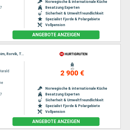
Norwegische & internationale Küche
27
Besatzung Experten
Sicherheit & Umweltfreundlichkeit
Spezialist Fjorde & Polargebiete
Vollpension
ANGEBOTE ANZEIGEN
Reiseroute : Bergen, Floro, Maloy, Torvik, Alesund, Geiranger, Molde, Maloy, Kristiansund, Trondheim, Rorvik, Torvik, Bronnoysund, Sandnessjoen, Nesna, Ornes, Bodo, Stamsund, Svolvaer, Alesund, Stokmarknes, Sortland, Risoyhamn, Harstad, Finnsnes, Tromso, Skjervoy, Geiranger, Oksfjord, Hammerfest, Havoysund, Honningsvag, Kjollefjord, Mehamn, Berlevag, Alesund, Batsfjord, Vardo, Vadso, Kirkenes, Berlevag, Molde, Mehamn, Kjollefjord, Honningsvag, Havoysund, Hammerfest, Oksfjord, Skjervoy, Tromso, Kristiansund, Finnsnes, Harstad, Risoyhamn, Sortland, Stokmarknes, Svolvaer, Stamsund, Trondheim, Bodo, Ornes, Nesna, Sandnessjoen, Bronnoysund, Rorvik, Trondheim, Bronnoysund, Sandnessjoen, Nesna, Ornes, Bodo, Stamsund, Svolvaer, Stokmarknes, Sortland, Risoyhamn, Harstad, Finnsnes, Tromso, Skjervoy, Oksfjord, Hammerfest, Havoysund, Honningsvag, Kjollefjord, Mehamn, Berlevag, Batsfjord, Vardo, Vadso, Kirkenes, Vardo, Batsfjord, Berlevag, Mehamn, Kjollefjord, Honningsvag, Havoysund, Hammerfest, Oksfjord, Skjervoy, Tromso, Finnsnes, Harstad, Risoyhamn, Sortland, Stokmarknes, Svolvaer, Stamsund, Bodo, Ornes, Nesna, Sandnessjoen, Bronnoysund, Rorvik, Trondheim
ab
Harald
2 900 €
ne
Norwegische & internationale Küche
27
Besatzung Experten
Sicherheit & Umweltfreundlichkeit
Spezialist Fjorde & Polargebiete
Vollpension
ANGEBOTE ANZEIGEN