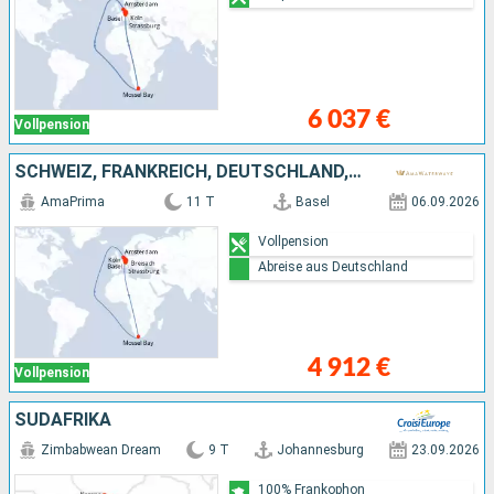
6 037 €
Vollpension
SCHWEIZ, FRANKREICH, DEUTSCHLAND, NORDLAND, SÜDAFRIKA, NIEDERLANDE
AmaPrima
11 T
Basel
06.09.2026
Vollpension
Abreise aus Deutschland
4 912 €
Vollpension
SÜDAFRIKA
Zimbabwean Dream
9 T
Johannesburg
23.09.2026
100% Frankophon