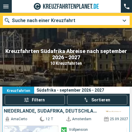
Suche nach einer Kreuzfahrt
Kreuzfahrten Südafrika Abreise nach september
Unsere Ziele
2026 - 2027
10 Kreuzfahrten
Abfahrtsmonat
Häfen
Reedereien
10
Ihre Suchkriterien:
Südafrika - september 2026 - 2027
Kreuzfahrten
Suchen
Filtern
Sortieren
NIEDERLANDE, SÜDAFRIKA, DEUTSCHLAND, NORDLAND, FRANKREICH, SCHWEIZ
AmaCerto
12 T
Amsterdam
25.09.2027
Vollpension