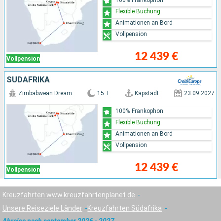
Flexible Buchung
Animationen an Bord
Vollpension
12 439 €
Vollpension
SÜDAFRIKA
Zimbabwean Dream
15 T
Kapstadt
23.09.2027
100% Frankophon
Flexible Buchung
Animationen an Bord
Vollpension
12 439 €
Vollpension
Kreuzfahrten www.kreuzfahrtenplanet.de
Unsere Reiseziele Länder
Kreuzfahrten Südafrika
Abreise nach september 2026 - 2027