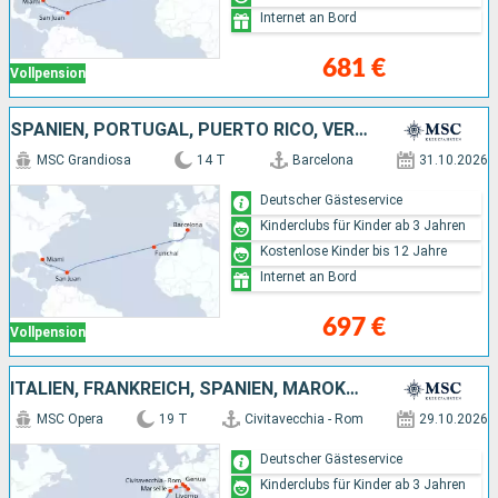
Internet an Bord
681 €
Vollpension
SPANIEN, PORTUGAL, PUERTO RICO, VEREINIGTE STAATEN VON AMERIKA
MSC Grandiosa
14 T
Barcelona
31.10.2026
Deutscher Gästeservice
Kinderclubs für Kinder ab 3 Jahren
Kostenlose Kinder bis 12 Jahre
Internet an Bord
697 €
Vollpension
ITALIEN, FRANKREICH, SPANIEN, MAROKKO, ANTIGUA UND BARBUDA, DOMINIKANISCHE REPUBLIK
MSC Opera
19 T
Civitavecchia - Rom
29.10.2026
Deutscher Gästeservice
Kinderclubs für Kinder ab 3 Jahren