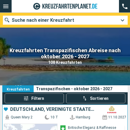
Suche nach einer Kreuzfahrt
Kreuzfahrten Transpazifischen Abreise nach
Unsere Ziele
oktober 2026 - 2027
108 Kreuzfahrten
Abfahrtsmonat
Häfen
Reedereien
108
Ihre Suchkriterien:
Transpazifischen - oktober 2026 - 2027
Kreuzfahrten
Suchen
Filtern
Sortieren
DEUTSCHLAND, VEREINIGTE STAATEN VON AMERIKA
Queen Mary 2
10 T
Hamburg
11.10.2027
Britische Eleganz & Raffinesse