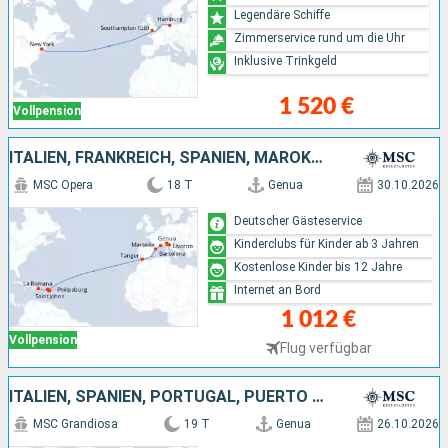
Legendäre Schiffe
Zimmerservice rund um die Uhr
Inklusive Trinkgeld
1 520 €
Vollpension
ITALIEN, FRANKREICH, SPANIEN, MAROKKO, ANTIGUA UND BARBUDA, DOMINIKANISCHE REPUBLIK
MSC Opera
18 T
Genua
30.10.2026
Deutscher Gästeservice
Kinderclubs für Kinder ab 3 Jahren
Kostenlose Kinder bis 12 Jahre
Internet an Bord
1 012 €
Vollpension
Flug verfügbar
ITALIEN, SPANIEN, PORTUGAL, PUERTO RICO, VEREINIGTE STAATEN VON AMERIKA
MSC Grandiosa
19 T
Genua
26.10.2026