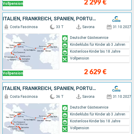
2 299 €
Vollpension
ITALIEN, FRANKREICH, SPANIEN, PORTUGAL, KANADA, VEREINIGTE STAATEN VON AMERIKA, BAHAMAS, DOMINIKANISCHE REPUBLIK, ST. VINCENT UND DIE GRENADINEN, BARBADOS
Costa Fascinosa
33 T
Savona
31.10.2027
Deutscher Gästeservice
Kinderklubs für Kinder ab 3 Jahren
Kostenlose Kinder bis 18 Jahre
Vollpension
2 629 €
Vollpension
ITALIEN, FRANKREICH, SPANIEN, PORTUGAL, KANADA, VEREINIGTE STAATEN VON AMERIKA, BAHAMAS, ST. VINCENT UND DIE GRENADINEN, BARBADOS, ANTIGUA UND BARBUDA, DOMINIKANISCHE REPUBLIK
Costa Fascinosa
36 T
Savona
31.10.2027
Deutscher Gästeservice
Kinderklubs für Kinder ab 3 Jahren
Kostenlose Kinder bis 18 Jahre
Vollpension