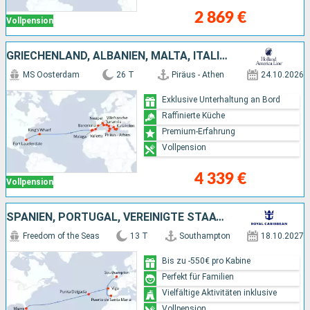
2 869 €
Vollpension
GRIECHENLAND, ALBANIEN, MALTA, ITALIEN, FRANKREICH, SPANIEN, BERMUDA, VEREINIGTE STAATEN VON AMERIKA
MS Oosterdam
26 T
Piräus - Athen
24.10.2026
Exklusive Unterhaltung an Bord
Raffinierte Küche
Premium-Erfahrung
Vollpension
4 339 €
Vollpension
SPANIEN, PORTUGAL, VEREINIGTE STAATEN VON AMERIKA
Freedom of the Seas
13 T
Southampton
18.10.2027
Bis zu -550€ pro Kabine
Perfekt für Familien
Vielfältige Aktivitäten inklusive
Vollpension