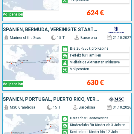
624 €
Vollpension
SPANIEN, BERMUDA, VEREINIGTE STAATEN VON AMERIKA
Mariner of the Seas
15 T
Barcelona
21.10.2027
Bis zu -550€ pro Kabine
Perfekt für Familien
Vielfältige Aktivitäten inklusive
Vollpension
630 €
Vollpension
SPANIEN, PORTUGAL, PUERTO RICO, VEREINIGTE STAATEN VON AMERIKA
MSC Grandiosa
15 T
Barcelona
31.10.2026
Deutscher Gästeservice
Kinderclubs für Kinder ab 3 Jahren
Kostenlose Kinder bis 12 Jahre