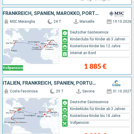
FRANKREICH, SPANIEN, MAROKKO, PORTUGAL, VEREINIGTE STAATEN VON AMERIKA
MSC Meraviglia
24 T
Marseille
19.10.2026
Deutscher Gästeservice
Kinderclubs für Kinder ab 3 Jahren
Kostenlose Kinder bis 12 Jahre
Internet an Bord
1 885 €
Vollpension
ITALIEN, FRANKREICH, SPANIEN, PORTUGAL, KANADA, VEREINIGTE STAATEN VON AMERIKA, BAHAMAS, DOMINIKANISCHE REPUBLIK
Costa Fascinosa
29 T
Savona
31.10.2027
Deutscher Gästeservice
Kinderklubs für Kinder ab 3 Jahren
Kostenlose Kinder bis 18 Jahre
Vollpension