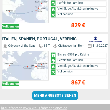
Perfekt für Familien
Vielfältige Aktivitäten inklusive
Vollpension
829 €
Vollpension
ITALIEN, SPANIEN, PORTUGAL, VEREINIGTE STAATEN VON AMERIKA
Odyssey of the Seas
15 T
Civitavecchia - Rom
31.10.2027
Bis zu -550€ pro Kabine
Perfekt für Familien
Vielfältige Aktivitäten inklusive
Vollpension
867 €
Vollpension
MEHR ANGEBOTE SEHEN
Kreuzfahrten www.kreuzfahrtenplanet.de