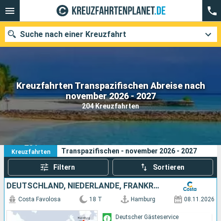
Suche nach einer Kreuzfahrt
Kreuzfahrten Transpazifischen Abreise nach
Unsere Ziele
november 2026 - 2027
204 Kreuzfahrten
Abfahrtsmonat
Häfen
Reedereien
204
Ihre Suchkriterien:
Transpazifischen - november 2026 - 2027
Kreuzfahrten
Suchen
Filtern
Sortieren
DEUTSCHLAND, NIEDERLANDE, FRANKREICH, PORTUGAL, SPANIEN
Costa Favolosa
18 T
Hamburg
08.11.2026
Deutscher Gästeservice