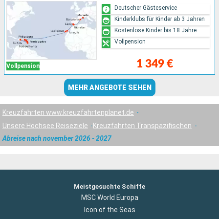
Deutscher Gästeservice
Kinderklubs für Kinder ab 3 Jahren
Kostenlose Kinder bis 18 Jahre
Vollpension
1 349 €
Vollpension
MEHR ANGEBOTE SEHEN
Kreuzfahrten www.kreuzfahrtenplanet.de
Unsere Hochsee Reiseziele
Kreuzfahrten Transpazifischen
Abreise nach november 2026 - 2027
Meistgesuchte Schiffe
MSC World Europa
Icon of the Seas