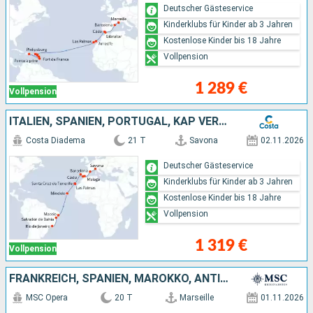
Deutscher Gästeservice
Kinderklubs für Kinder ab 3 Jahren
Kostenlose Kinder bis 18 Jahre
Vollpension
1 289 €
Vollpension
ITALIEN, SPANIEN, PORTUGAL, KAP VERDE, BRASILIEN
Costa Diadema
21 T
Savona
02.11.2026
Deutscher Gästeservice
Kinderklubs für Kinder ab 3 Jahren
Kostenlose Kinder bis 18 Jahre
Vollpension
1 319 €
Vollpension
FRANKREICH, SPANIEN, MAROKKO, ANTIGUA UND BARBUDA, DOMINIKANISCHE REPUBLIK, BARBADOS
MSC Opera
20 T
Marseille
01.11.2026