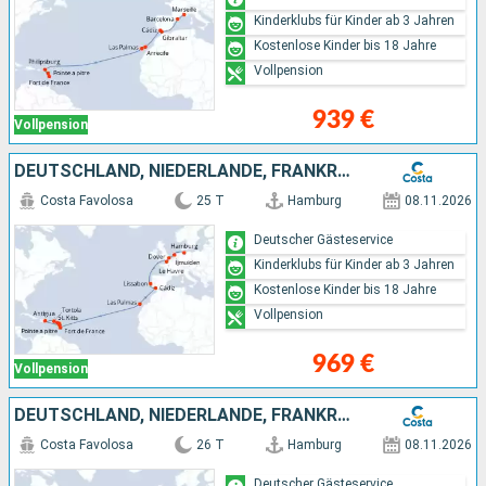
Kinderklubs für Kinder ab 3 Jahren
Kostenlose Kinder bis 18 Jahre
Vollpension
939 €
Vollpension
DEUTSCHLAND, NIEDERLANDE, FRANKREICH, PORTUGAL, SPANIEN, ANTIGUA UND BARBUDA, DOMINIKANISCHE REPUBLIK
Costa Favolosa
25 T
Hamburg
08.11.2026
Deutscher Gästeservice
Kinderklubs für Kinder ab 3 Jahren
Kostenlose Kinder bis 18 Jahre
Vollpension
969 €
Vollpension
DEUTSCHLAND, NIEDERLANDE, FRANKREICH, PORTUGAL, SPANIEN, ANTIGUA UND BARBUDA, DOMINIKANISCHE REPUBLIK
Costa Favolosa
26 T
Hamburg
08.11.2026
Deutscher Gästeservice