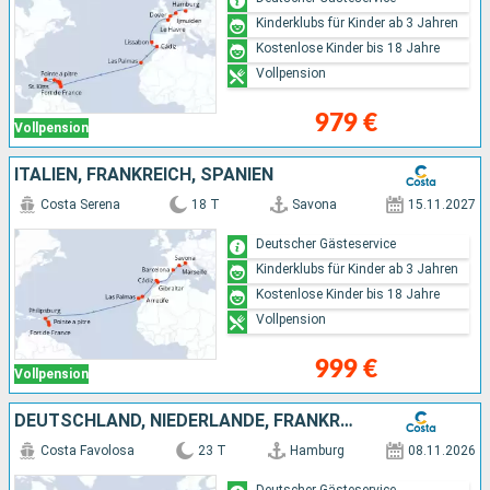
Kinderklubs für Kinder ab 3 Jahren
Kostenlose Kinder bis 18 Jahre
Vollpension
979 €
Vollpension
ITALIEN, FRANKREICH, SPANIEN
Costa Serena
18 T
Savona
15.11.2027
Deutscher Gästeservice
Kinderklubs für Kinder ab 3 Jahren
Kostenlose Kinder bis 18 Jahre
Vollpension
999 €
Vollpension
DEUTSCHLAND, NIEDERLANDE, FRANKREICH, PORTUGAL, SPANIEN, ANTIGUA UND BARBUDA, DOMINIKANISCHE REPUBLIK
Costa Favolosa
23 T
Hamburg
08.11.2026
Deutscher Gästeservice