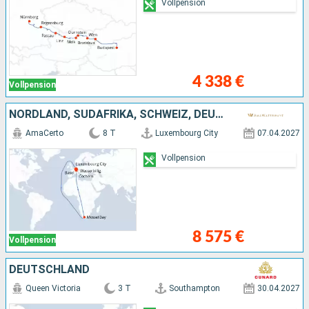
Vollpension
4 338 €
Vollpension
NORDLAND, SÜDAFRIKA, SCHWEIZ, DEUTSCHLAND, FRANKREICH
AmaCerto
8 T
Luxembourg City
07.04.2027
Vollpension
8 575 €
Vollpension
DEUTSCHLAND
Queen Victoria
3 T
Southampton
30.04.2027