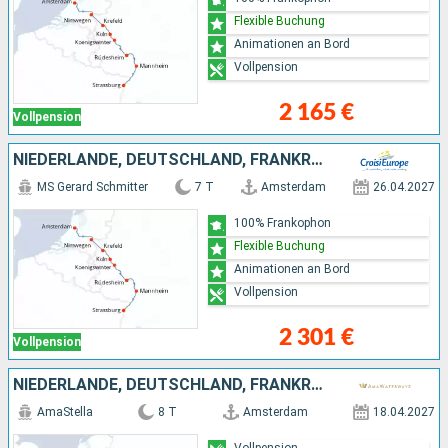
Flexible Buchung
Animationen an Bord
Vollpension
2 165 €
Vollpension
NIEDERLANDE, DEUTSCHLAND, FRANKREICH
MS Gerard Schmitter
7 T
Amsterdam
26.04.2027
100% Frankophon
Flexible Buchung
Animationen an Bord
Vollpension
2 301 €
Vollpension
NIEDERLANDE, DEUTSCHLAND, FRANKREICH, SCHWEIZ
AmaStella
8 T
Amsterdam
18.04.2027
Vollpension