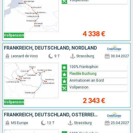
4 338 €
Vollpension
FRANKREICH, DEUTSCHLAND, NORDLAND
Leonard de Vinci
9 T
Strassburg
30.04.2027
100% Frankophon
Flexible Buchung
Animationen an Bord
Vollpension
2 343 €
Vollpension
FRANKREICH, DEUTSCHLAND, ÖSTERREICH, UNGARN
MS Europe
13 T
Strassburg
25.04.2027