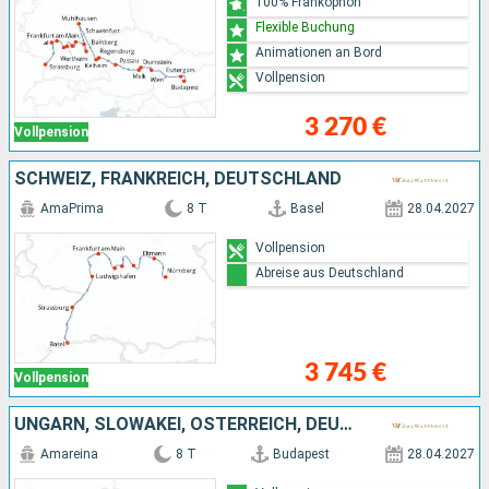
100% Frankophon
Flexible Buchung
Animationen an Bord
Vollpension
3 270 €
Vollpension
SCHWEIZ, FRANKREICH, DEUTSCHLAND
AmaPrima
8 T
Basel
28.04.2027
Vollpension
Abreise aus Deutschland
3 745 €
Vollpension
UNGARN, SLOWAKEI, ÖSTERREICH, DEUTSCHLAND
Amareina
8 T
Budapest
28.04.2027