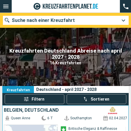
Suche nach einer Kreuzfahrt
Kreuzfahrten Deutschland Abreise nach april
Unsere Ziele
2027 - 2028
16 Kreuzfahrten
Abfahrtsmonat
Häfen
Reedereien
16
Ihre Suchkriterien:
Deutschland - april 2027 - 2028
Kreuzfahrten
Suchen
Filtern
Sortieren
BELGIEN, DEUTSCHLAND
Queen Anne
6 T
Southampton
02.04.2027
Britische Eleganz & Raffinesse