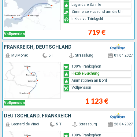
Legendäre Schiffe
Zimmerservice rund um die Uhr
Inklusive Trinkgeld
719 €
Vollpension
FRANKREICH, DEUTSCHLAND
MS Monet
5 T
Strassburg
01.04.2027
100% Frankophon
Flexible Buchung
Animationen an Bord
Vollpension
1 123 €
Vollpension
DEUTSCHLAND, FRANKREICH
Leonard de Vinci
5 T
Strassburg
26.04.2027
100% Frankophon