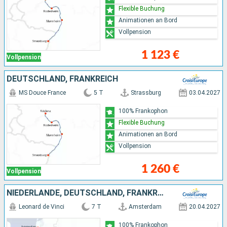
Flexible Buchung
Animationen an Bord
Vollpension
1 123 €
Vollpension
DEUTSCHLAND, FRANKREICH
MS Douce France
5 T
Strassburg
03.04.2027
100% Frankophon
Flexible Buchung
Animationen an Bord
Vollpension
1 260 €
Vollpension
NIEDERLANDE, DEUTSCHLAND, FRANKREICH
Leonard de Vinci
7 T
Amsterdam
20.04.2027
100% Frankophon