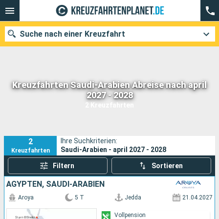
Suche nach einer Kreuzfahrt
Kreuzfahrten Saudi-Arabien Abreise nach april
Unsere Ziele
2027 - 2028
2 Kreuzfahrten
Abfahrtsmonat
Häfen
Reedereien
2
Ihre Suchkriterien:
Saudi-Arabien - april 2027 - 2028
Kreuzfahrten
Suchen
Filtern
Sortieren
ÄGYPTEN, SAUDI-ARABIEN
Aroya
5 T
Jedda
21.04.2027
Vollpension