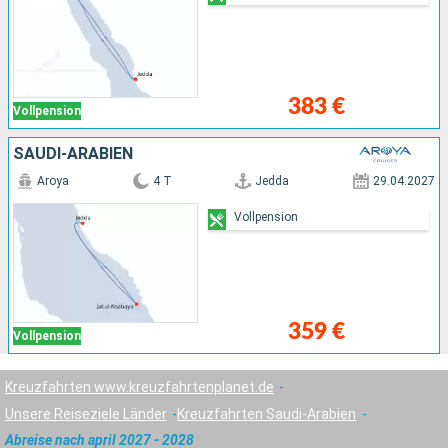
383 €
Vollpension
SAUDI-ARABIEN
Aroya
4 T
Jedda
29.04.2027
Vollpension
359 €
Vollpension
Kreuzfahrten www.kreuzfahrtenplanet.de
Unsere Reiseziele Länder
Kreuzfahrten Saudi-Arabien
Abreise nach april 2027 - 2028