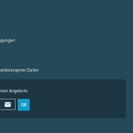
ngungen
sonenbezogener Daten
siven Angebote
OK