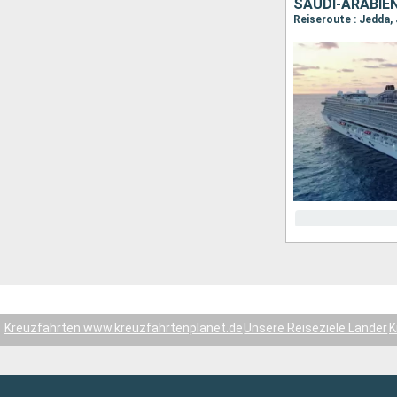
SAUDI-ARABIE
Reiseroute : Jedda,
Kreuzfahrten www.kreuzfahrtenplanet.de
Unsere Reiseziele Länder
K