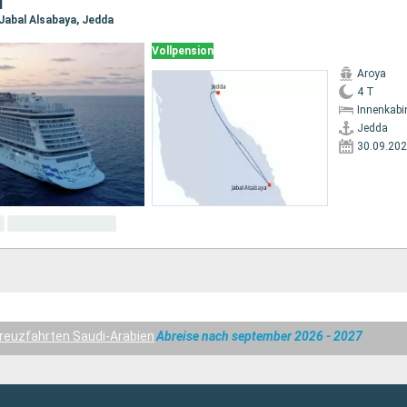
N
 Jabal Alsabaya, Jedda
Vollpension
Aroya
4 T
Innenkabi
Jedda
30.09.20
reuzfahrten Saudi-Arabien
Abreise nach september 2026 - 2027