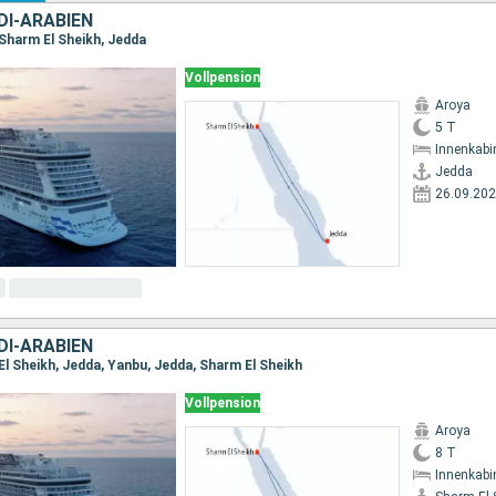
DI-ARABIEN
 Sharm El Sheikh, Jedda
Vollpension
Aroya
5 T
Innenkabi
Jedda
26.09.20
DI-ARABIEN
El Sheikh, Jedda, Yanbu, Jedda, Sharm El Sheikh
Vollpension
Aroya
8 T
Innenkabi