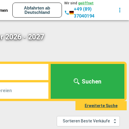
Wir sind
geöffnet
Abfahrten ab
+49 (89)
men
Deutschland
37040194
r 2026 - 2027
Suchen
reien
Erweiterte Suche
Sortieren Beste Verkäufe