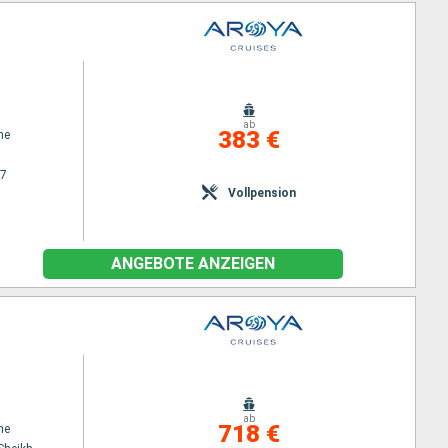
ab
383 €
ne
27
Vollpension
ANGEBOTE ANZEIGEN
ab
718 €
ne