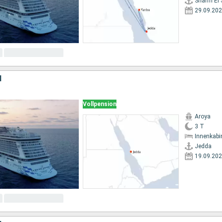
Sharm El 
29.09.20
N
Vollpension
Aroya
3 T
Innenkabi
Jedda
19.09.20