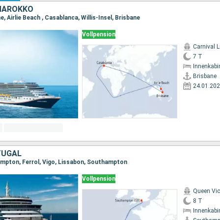
MAROKKO
e, Airlie Beach , Casablanca, Willis-Insel, Brisbane
Vollpension
Carnival 
7 T
Innenkabi
Brisbane
24.01.20
TUGAL
ampton, Ferrol, Vigo, Lissabon, Southampton
Vollpension
Queen Vic
8 T
Innenkabi