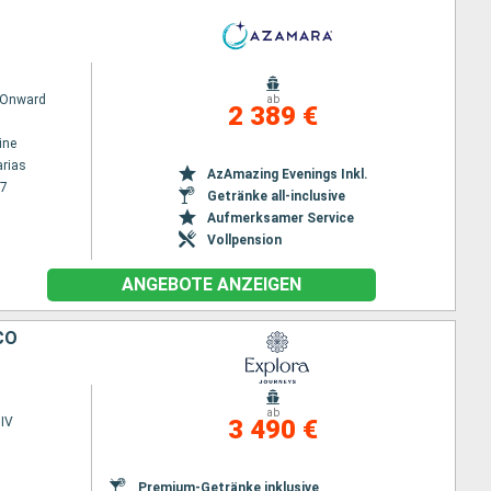
 Onward
ab
2 389 €
ine
rias
AzAmazing Evenings Inkl.
27
Getränke all-inclusive
Aufmerksamer Service
Vollpension
ANGEBOTE ANZEIGEN
CO
ab
IV
3 490 €
Premium-Getränke inklusive