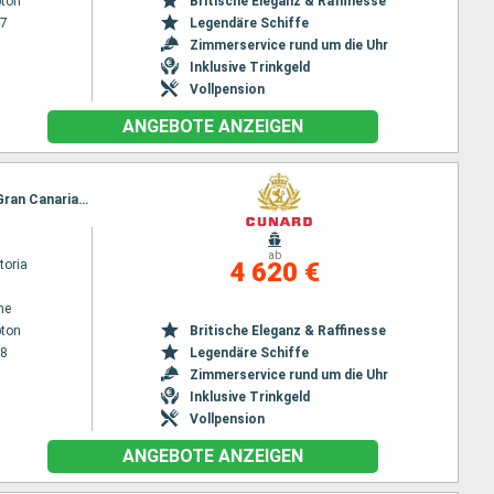
ton
Britische Eleganz & Raffinesse
27
Legendäre Schiffe
Zimmerservice rund um die Uhr
Inklusive Trinkgeld
Vollpension
ANGEBOTE ANZEIGEN
Reiseroute : Southampton, Praia da vitoria, Punta Delgada, St. Vincent, Santa Cruz de Tenerife, Gran Canarias, Lanzarote, Madeira, Agadir, Casablanca, Tanger, Cádiz, Lissabon, Southampton
ab
toria
4 620 €
ne
ton
Britische Eleganz & Raffinesse
28
Legendäre Schiffe
Zimmerservice rund um die Uhr
Inklusive Trinkgeld
Vollpension
ANGEBOTE ANZEIGEN