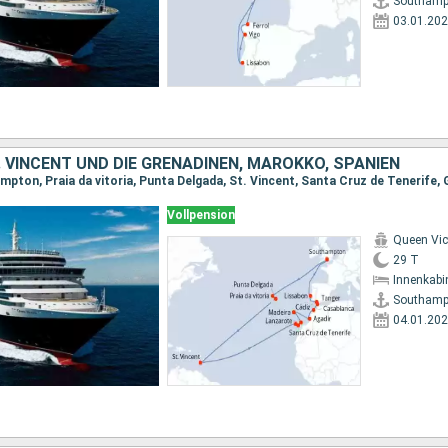
Southamp
03.01.20
 VINCENT UND DIE GRENADINEN, MAROKKO, SPANIEN
Vollpension
Queen Vic
29 T
Innenkabi
Southamp
04.01.20