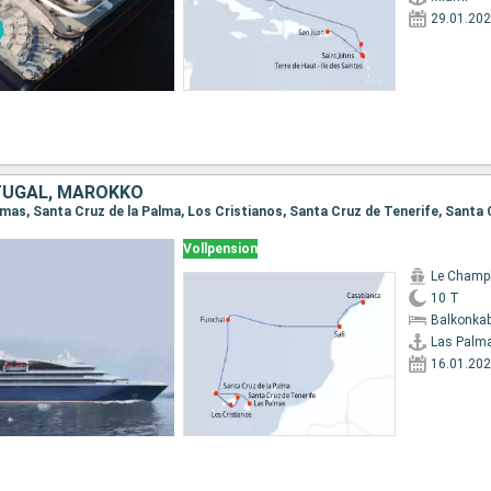
29.01.20
TUGAL, MAROKKO
Vollpension
Le Champ
10 T
Balkonkab
Las Palm
16.01.20