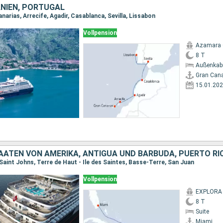
NIEN, PORTUGAL
narias, Arrecife, Agadir, Casablanca, Sevilla, Lissabon
Vollpension
Azamara
8 T
Außenkab
Gran Cana
15.01.20
TAATEN VON AMERIKA, ANTIGUA UND BARBUDA, PUERTO RI
Saint Johns, Terre de Haut - Ile des Saintes, Basse-Terre, San Juan
Vollpension
EXPLORA 
8 T
Suite
Miami