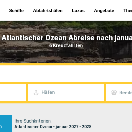
Schiffe
Abfahrtshäfen
Luxus
Angebote
The
 Atlantischer Ozean Abreise nach janua
6 Kreuzfahrten
Häfen
Reede
Ihre Suchkriterien:
n
Atlantischer Ozean - januar 2027 - 2028