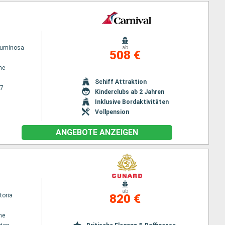
Luminosa
ab
508 €
ne
Schiff Attraktion
27
Kinderclubs ab 2 Jahren
Inklusive Bordaktivitäten
Vollpension
ANGEBOTE ANZEIGEN
ab
toria
820 €
ne