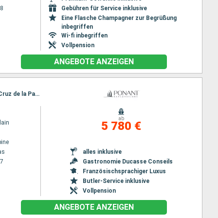
28
Gebühren für Service inklusive
Eine Flasche Champagner zur Begrüßung
inbegriffen
Wi-fi inbegriffen
Vollpension
ANGEBOTE ANZEIGEN
Reiseroute : Las Palmas, Santa Cruz de la Palma, Los Cristianos, Santa Cruz de Tenerife, Santa Cruz de la Palma, Funchal, Safi, Casablanca
ab
lain
5 780 €
ine
as
alles inklusive
27
Gastronomie Ducasse Conseils
Französischsprachiger Luxus
Butler-Service inklusive
Vollpension
ANGEBOTE ANZEIGEN