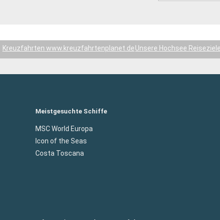
Kreuzfahrten www.kreuzfahrtenplanet.de
Unsere Hochsee Reiseziel
Meistgesuchte Schiffe
MSC World Europa
Icon of the Seas
Costa Toscana