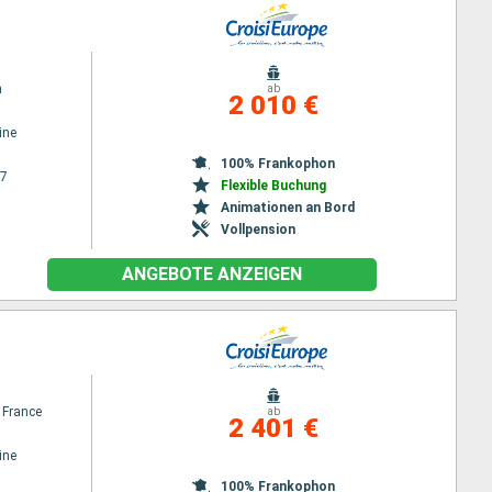
n
ab
2 010 €
ine
100% Frankophon
27
Flexible Buchung
Animationen an Bord
Vollpension
ANGEBOTE ANZEIGEN
 France
ab
2 401 €
ine
100% Frankophon