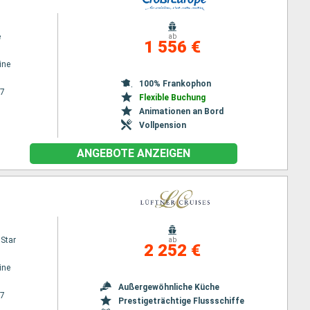
e
ab
1 556 €
ine
100% Frankophon
27
Flexible Buchung
Animationen an Bord
Vollpension
ANGEBOTE ANZEIGEN
Star
ab
2 252 €
ine
Außergewöhnliche Küche
27
Prestigeträchtige Flussschiffe