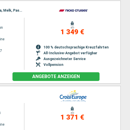
Reiseroute : Passau, Ybbs, Wien, Budapest, Wien, Budapest, Bratislava, Budapest, Wien, Bratislava, Melk, Passau
on
ab
1 349 €
ine
100 % deutschsprachige Kreuzfahrten
27
All-Inclusive-Angebot verfügbar
Ausgezeichneter Service
Vollpension
ANGEBOTE ANZEIGEN
i
ab
1 371 €
ine