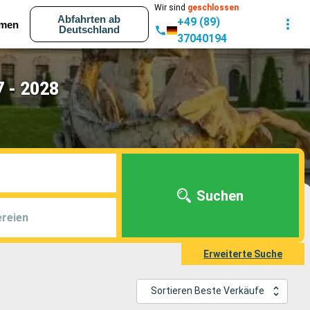
Wir sind
geschlossen
Abfahrten ab
+49 (89)
men
Deutschland
37040194
7 - 2028
Suchen
reien
Erweiterte Suche
Sortieren Beste Verkäufe