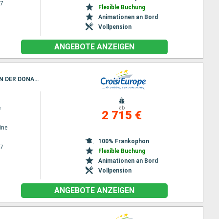
27
Flexible Buchung
Animationen an Bord
Vollpension
ANGEBOTE ANZEIGEN
Reiseroute : Passau, Melk, Durnstein, Wien, Esztergom, Budapest, Bratislava, Wien, Melk, YBBS AN DER DONAU, Passau
e
ab
2 715 €
ine
100% Frankophon
27
Flexible Buchung
Animationen an Bord
Vollpension
ANGEBOTE ANZEIGEN