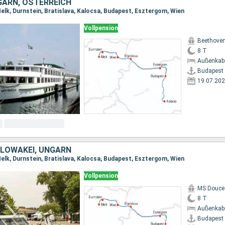
GARN, ÖSTERREICH
Melk, Durnstein, Bratislava, Kalocsa, Budapest, Esztergom, Wien
Vollpension
Beethove
8 T
Außenkab
Budapest
19.07.20
SLOWAKEI, UNGARN
Melk, Durnstein, Bratislava, Kalocsa, Budapest, Esztergom, Wien
Vollpension
MS Douce
8 T
Außenkab
Budapest