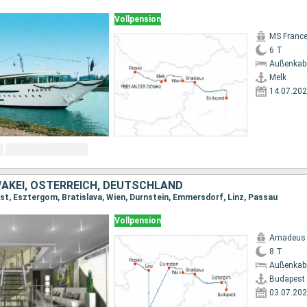
Vollpension
MS Franc
6 T
Außenkab
Melk
14.07.20
AKEI, ÖSTERREICH, DEUTSCHLAND
st, Esztergom, Bratislava, Wien, Durnstein, Emmersdorf, Linz, Passau
Vollpension
Amadeus 
8 T
Außenkab
Budapest
03.07.20