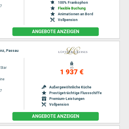
100% Frankophon
27
Flexible Buchung
Animationen an Bord
Vollpension
ANGEBOTE ANZEIGEN
inz, Passau
Star
ab
1 937 €
ine
Außergewöhnliche Küche
27
Prestigeträchtige Flussschiffe
Premium-Leistungen
Vollpension
ANGEBOTE ANZEIGEN