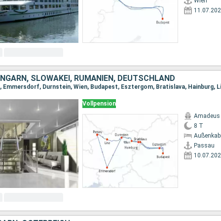
Wien
11.07.20
UNGARN, SLOWAKEI, RUMÄNIEN, DEUTSCHLAND
, Emmersdorf, Durnstein, Wien, Budapest, Esztergom, Bratislava, Hainburg, L
Vollpension
Amadeus 
8 T
Außenkab
Passau
10.07.20