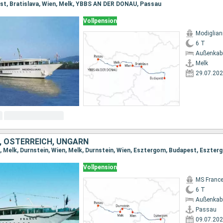
st, Bratislava, Wien, Melk, YBBS AN DER DONAU, Passau
Vollpension
Modiglian
6 T
Außenkab
Melk
29.07.20
 ÖSTERREICH, UNGARN
, Melk, Durnstein, Wien, Melk, Durnstein, Wien, Esztergom, Budapest, Eszte
Vollpension
MS Franc
6 T
Außenkab
Passau
09.07.20