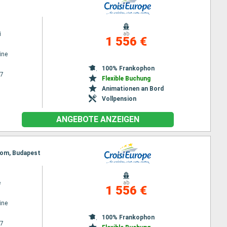
i
ab
1 556 €
ine
100% Frankophon
27
Flexible Buchung
Animationen an Bord
Vollpension
ANGEBOTE ANZEIGEN
rgom, Budapest
e
ab
1 556 €
ine
100% Frankophon
27