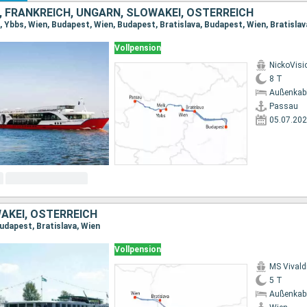
 FRANKREICH, UNGARN, SLOWAKEI, ÖSTERREICH
Vollpension
NickoVisi
8 T
Außenkab
Passau
05.07.20
AKEI, ÖSTERREICH
udapest, Bratislava, Wien
Vollpension
MS Vivald
5 T
Außenkab