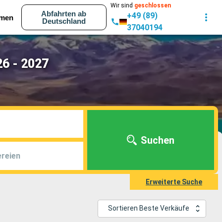
Wir sind
geschlossen
Abfahrten ab
+49 (89)
men
Deutschland
37040194
26 - 2027
Suchen
reien
Erweiterte Suche
Sortieren Beste Verkäufe