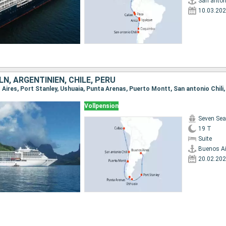
San antoni
10.03.20
N, ARGENTINIEN, CHILE, PERU
 Aires, Port Stanley, Ushuaia, Punta Arenas, Puerto Montt, San antonio Chili,
Vollpension
Seven Sea
19 T
Suite
Buenos Ai
20.02.20