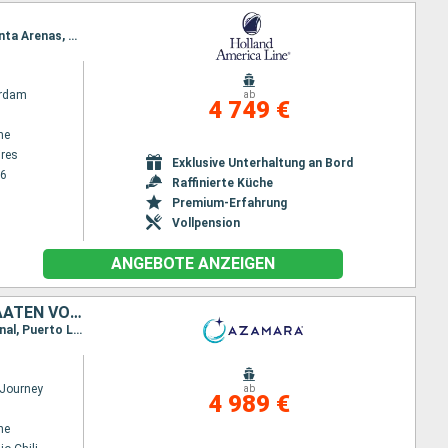
Reiseroute : Buenos Aires, Montevideo, Punta del Este, Puerto Madryn, Port Stanley, Ushuaia, Punta Arenas, Puerto Chacabuco, Puerto Montt, San antonio Chili
rdam
ab
4 749 €
ne
res
Exklusive Unterhaltung an Bord
26
Raffinierte Küche
Premium-Erfahrung
Vollpension
ANGEBOTE ANZEIGEN
CHILE, PERU, PANAMA, COSTA RICA, KOLUMBIEN, MEXIKO, VEREINIGTE STAATEN VON AMERIKA
Reiseroute : San antonio Chili, Coquimbo, Iquique, Arica, Pisco, Callao, Fuerte amador, Panamakanal, Puerto Limon, San Andrés Island, Cozumel, Miami
Journey
ab
4 989 €
ne