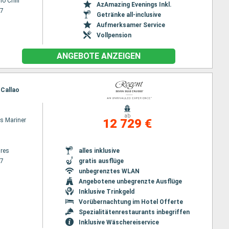
o Chili
AzAmazing Evenings Inkl.
27
Getränke all-inclusive
Aufmerksamer Service
Vollpension
ANGEBOTE ANZEIGEN
 Callao
ab
s Mariner
12 729 €
res
alles inklusive
27
gratis ausflüge
unbegrenztes WLAN
Angebotene unbegrenzte Ausflüge
Inklusive Trinkgeld
Vorübernachtung im Hotel Offerte
Spezialitätenrestaurants inbegriffen
Inklusive Wäschereiservice