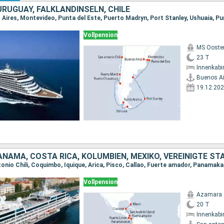
URUGUAY, FALKLANDINSELN, CHILE
Vollpension
MS Ooste
23 T
Innenkabi
Buenos Ai
19.12.20
Vollpension
Azamara 
20 T
Innenkabi