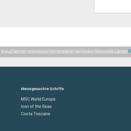
Kreuzfahrten www.kreuzfahrtenplanet.de
Unsere Reiseziele Länder
K
Meistgesuchte Schiffe
MSC World Europa
Icon of the Seas
Costa Toscana