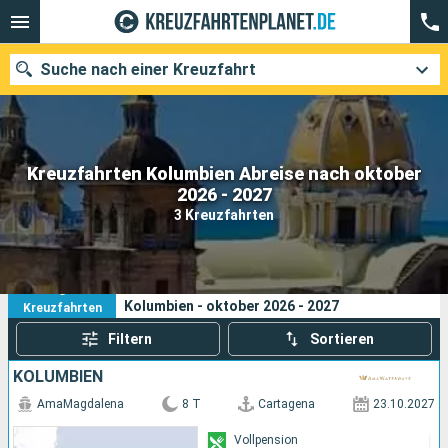
Suche nach einer Kreuzfahrt
Kreuzfahrten Kolumbien Abreise nach oktober
Unsere Ziele
2026 - 2027
3 Kreuzfahrten
Abfahrtsmonat
Häfen
Reedereien
3
Ihre Suchkriterien:
Kolumbien - oktober 2026 - 2027
Kreuzfahrten
Suchen
Filtern
Sortieren
KOLUMBIEN
AmaMagdalena
8 T
Cartagena
23.10.2027
Vollpension