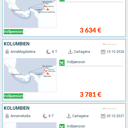
3 634 €
Vollpension
KOLUMBIEN
AmaMagdalena
8 T
Cartagena
10.10.2026
Vollpension
3 781 €
Vollpension
KOLUMBIEN
Amamelodia
8 T
Cartagena
20.10.2027
Vollpension