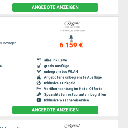
ANGEBOTE ANZEIGEN
ab
s Voyager
6 159 €
alles inklusive
26
gratis ausflüge
unbegrenztes WLAN
Angebotene unbegrenzte Ausflüge
Inklusive Trinkgeld
Vorübernachtung im Hotel Offerte
Spezialitätenrestaurants inbegriffen
Inklusive Wäschereiservice
ANGEBOTE ANZEIGEN