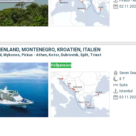
Piräus - A
02.11.20
HENLAND, MONTENEGRO, KROATIEN, ITALIEN
l, Mykonos, Piräus - Athen, Kotor, Dubrovnik, Split, Triest
Vollpension
Seven Sea
8 T
Suite
Istanbul
03.11.20