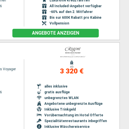
then
Luxuriöse Kreuzfahrten
26
All Included-Angebot verfügbar
-60% auf den 2. Mitfahrer
Bis sur 600€ Rabatt pro Kabine
Vollpension
ANGEBOTE ANZEIGEN
ab
s Voyager
3 320 €
alles inklusive
26
gratis ausflüge
unbegrenztes WLAN
Angebotene unbegrenzte Ausflüge
Inklusive Trinkgeld
Vorübernachtung im Hotel Offerte
Spezialitätenrestaurants inbegriffen
Inklusive Wäschereiservice