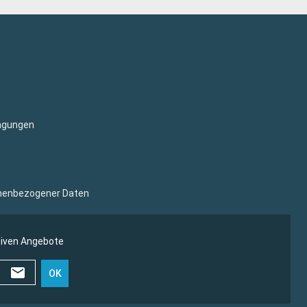
ngungen
sonenbezogener Daten
siven Angebote
OK