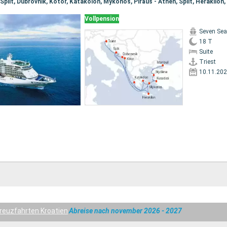
Vollpension
Seven Sea
18 T
Suite
Triest
10.11.20
reuzfahrten Kroatien
Abreise nach november 2026 - 2027