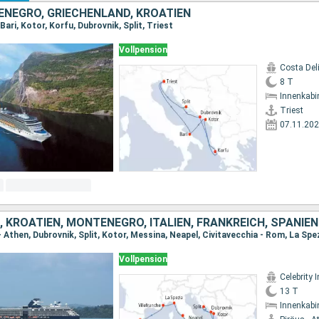
ENEGRO, GRIECHENLAND, KROATIEN
Bari, Kotor, Korfu, Dubrovnik, Split, Triest
Vollpension
Costa Del
8 T
Innenkabi
Triest
07.11.20
 KROATIEN, MONTENEGRO, ITALIEN, FRANKREICH, SPANIEN
Vollpension
Celebrity I
13 T
Innenkabi