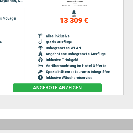
Reiseroute : Triest, Split, Dubrovnik, Kotor, Katakolon, Mykonos, Piräus - Athen, Split, Heraklion, Mykonos, Kusadasi, Mytilène , Istanbul
ab
s Voyager
13 309 €
alles inklusive
26
gratis ausflüge
unbegrenztes WLAN
Angebotene unbegrenzte Ausflüge
Inklusive Trinkgeld
Vorübernachtung im Hotel Offerte
Spezialitätenrestaurants inbegriffen
Inklusive Wäschereiservice
ANGEBOTE ANZEIGEN