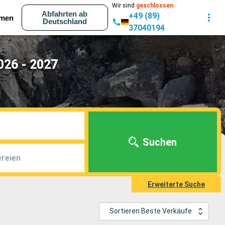
Wir sind
geschlossen
Abfahrten ab
+49 (89)
men
Deutschland
37040194
026 - 2027
Suchen
reien
Erweiterte Suche
Sortieren Beste Verkäufe