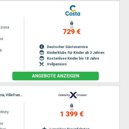
iziosa
ab
729 €
ne
Deutscher Gästeservice
26
Kinderklubs für Kinder ab 3 Jahren
Kostenlose Kinder bis 18 Jahre
Vollpension
ANGEBOTE ANZEIGEN
Reiseroute : Piräus - Athen, Dubrovnik, Split, Kotor, Messina, Neapel, Civitavecchia - Rom, La Spezia, Villefranche, Barcelona
ab
nfinity
1 399 €
ne