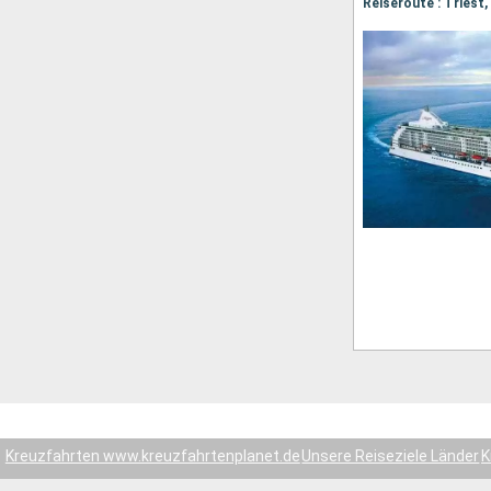
Kreuzfahrten www.kreuzfahrtenplanet.de
Unsere Reiseziele Länder
K