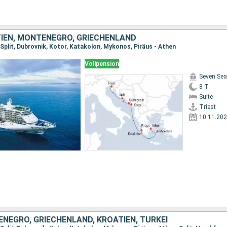
TIEN, MONTENEGRO, GRIECHENLAND
 Split, Dubrovnik, Kotor, Katakolon, Mykonos, Piräus - Athen
Vollpension
Seven Sea
8 T
Suite
Triest
10.11.20
ENEGRO, GRIECHENLAND, KROATIEN, TÜRKEI