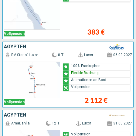
383 €
Vollpension
ÄGYPTEN
RV Star of Luxor
8 T
Luxor
06.03.2027
100% Frankophon
Flexible Buchung
Animationen an Bord
Vollpension
2 112 €
Vollpension
ÄGYPTEN
AmaDahlia
12 T
Luxor
31.03.2027
Vollpension