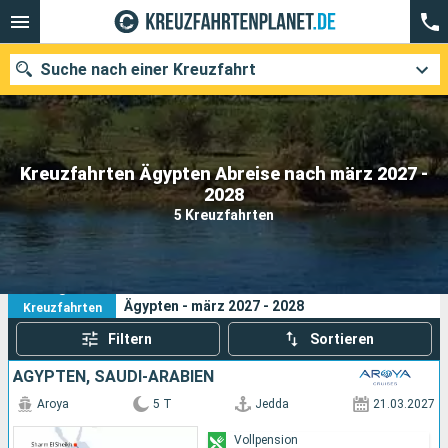
Suche nach einer Kreuzfahrt
Kreuzfahrten Ägypten Abreise nach märz 2027 -
Unsere Ziele
2028
5 Kreuzfahrten
Abfahrtsmonat
Häfen
Reedereien
5
Ihre Suchkriterien:
Ägypten - märz 2027 - 2028
Kreuzfahrten
Suchen
Filtern
Sortieren
ÄGYPTEN, SAUDI-ARABIEN
Aroya
5 T
Jedda
21.03.2027
Vollpension