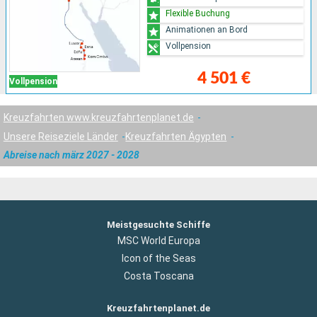
Flexible Buchung
Animationen an Bord
Vollpension
4 501 €
Vollpension
Kreuzfahrten www.kreuzfahrtenplanet.de
Unsere Reiseziele Länder
Kreuzfahrten Ägypten
Abreise nach märz 2027 - 2028
Meistgesuchte Schiffe
MSC World Europa
Icon of the Seas
Costa Toscana
Kreuzfahrtenplanet.de