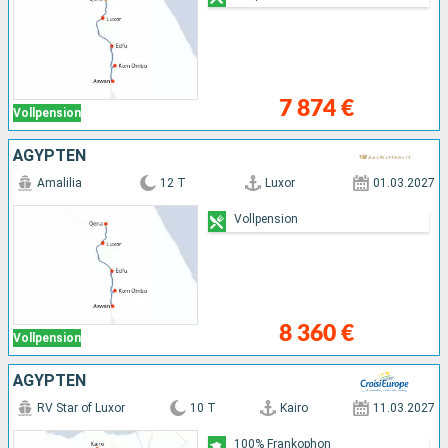
7 874 €
Vollpension
ÄGYPTEN
Amalilia
12 T
Luxor
01.03.2027
Vollpension
8 360 €
Vollpension
ÄGYPTEN
RV Star of Luxor
10 T
Kairo
11.03.2027
100% Frankophon