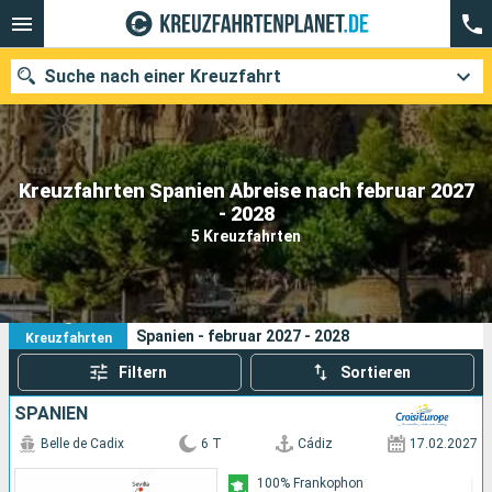
Suche nach einer Kreuzfahrt
Kreuzfahrten Spanien Abreise nach februar 2027
Unsere Ziele
- 2028
5 Kreuzfahrten
Abfahrtsmonat
Häfen
Reedereien
5
Ihre Suchkriterien:
Spanien - februar 2027 - 2028
Kreuzfahrten
Suchen
Filtern
Sortieren
SPANIEN
Belle de Cadix
6 T
Cádiz
17.02.2027
100% Frankophon