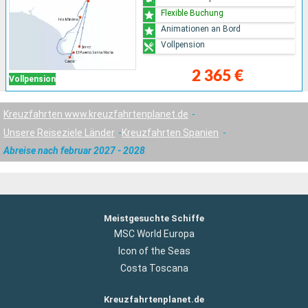
Flexible Buchung
Animationen an Bord
Vollpension
2 365 €
Vollpension
Kreuzfahrten www.kreuzfahrtenplanet.de
Unsere Reiseziele Länder
Kreuzfahrten Spanien
Abreise nach februar 2027 - 2028
Meistgesuchte Schiffe
MSC World Europa
Icon of the Seas
Costa Toscana
Kreuzfahrtenplanet.de