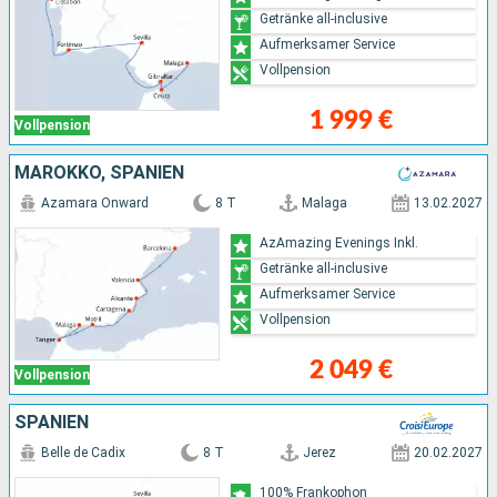
Getränke all-inclusive
Aufmerksamer Service
Vollpension
1 999 €
Vollpension
MAROKKO, SPANIEN
Azamara Onward
8 T
Malaga
13.02.2027
AzAmazing Evenings Inkl.
Getränke all-inclusive
Aufmerksamer Service
Vollpension
2 049 €
Vollpension
SPANIEN
Belle de Cadix
8 T
Jerez
20.02.2027
100% Frankophon