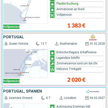
Flexible Buchung
Animationen an Bord
Vollpension
1 383 €
Vollpension
PORTUGAL
Queen Victoria
13 T
Southampton
01.02.2028
Britische Eleganz & Raffinesse
Legendäre Schiffe
Zimmerservice rund um die Uhr
Inklusive Trinkgeld
2 020 €
Vollpension
PORTUGAL, SPANIEN
Azamara Onward
8 T
Lissabon
06.02.2027
AzAmazing Evenings Inkl.