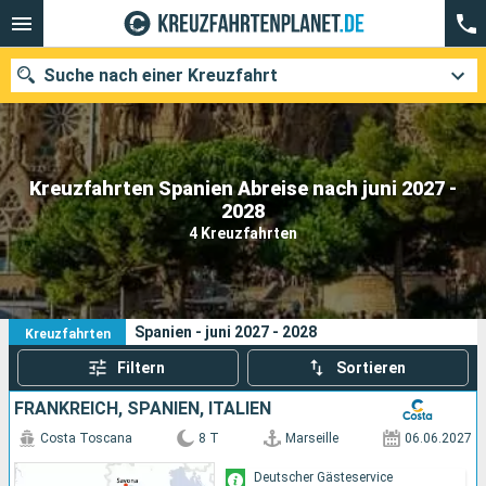
Suche nach einer Kreuzfahrt
Kreuzfahrten Spanien Abreise nach juni 2027 -
Unsere Ziele
2028
4 Kreuzfahrten
Abfahrtsmonat
Häfen
Reedereien
4
Ihre Suchkriterien:
Spanien - juni 2027 - 2028
Kreuzfahrten
Suchen
Filtern
Sortieren
FRANKREICH, SPANIEN, ITALIEN
Costa Toscana
8 T
Marseille
06.06.2027
Deutscher Gästeservice