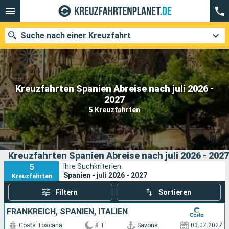
Suche nach einer Kreuzfahrt
Kreuzfahrten Spanien Abreise nach juli 2026 -
Unsere Ziele
2027
5 Kreuzfahrten
Abfahrtsmonat
Häfen
Reedereien
Kreuzfahrten Spanien Abreise nach juli 2026 - 2027
Suchen
5
Ihre Suchkriterien:
Spanien - juli 2026 - 2027
Kreuzfahrten
Filtern
Sortieren
FRANKREICH, SPANIEN, ITALIEN
Costa Toscana
8 T
Savona
03.07.2027