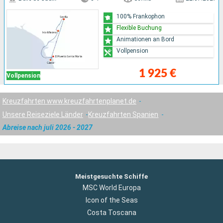
100% Frankophon
Flexible Buchung
Animationen an Bord
Vollpension
1 925 €
Vollpension
Kreuzfahrten www.kreuzfahrtenplanet.de
Unsere Reiseziele Länder
Kreuzfahrten Spanien
Abreise nach juli 2026 - 2027
Meistgesuchte Schiffe
MSC World Europa
Icon of the Seas
Costa Toscana