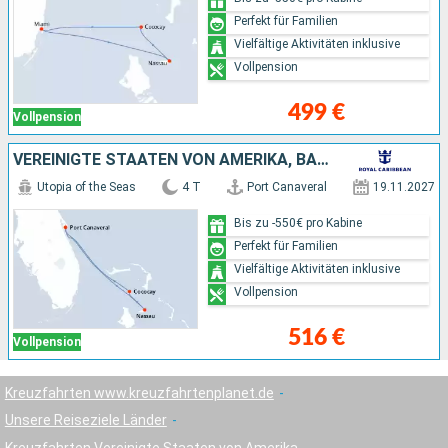
Perfekt für Familien
Vielfältige Aktivitäten inklusive
Vollpension
499 €
Vollpension
VEREINIGTE STAATEN VON AMERIKA, BAHAMAS
Utopia of the Seas
4 T
Port Canaveral
19.11.2027
Bis zu -550€ pro Kabine
Perfekt für Familien
Vielfältige Aktivitäten inklusive
Vollpension
516 €
Vollpension
Kreuzfahrten www.kreuzfahrtenplanet.de
Unsere Reiseziele Länder
Kreuzfahrten Vereinigte Staaten von Amerika