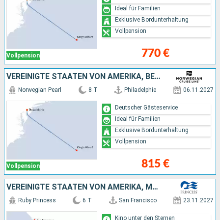
Ideal für Familien
Exklusive Bordunterhaltung
Vollpension
770 €
Vollpension
VEREINIGTE STAATEN VON AMERIKA, BERMUDA
Norwegian Pearl
8 T
Philadelphie
06.11.2027
Deutscher Gästeservice
Ideal für Familien
Exklusive Bordunterhaltung
Vollpension
815 €
Vollpension
VEREINIGTE STAATEN VON AMERIKA, MEXIKO
Ruby Princess
6 T
San Francisco
23.11.2027
Kino unter den Sternen