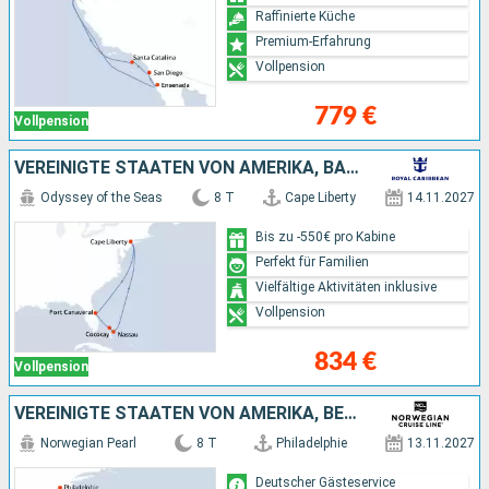
Raffinierte Küche
Premium-Erfahrung
Vollpension
779 €
Vollpension
VEREINIGTE STAATEN VON AMERIKA, BAHAMAS
Odyssey of the Seas
8 T
Cape Liberty
14.11.2027
Bis zu -550€ pro Kabine
Perfekt für Familien
Vielfältige Aktivitäten inklusive
Vollpension
834 €
Vollpension
VEREINIGTE STAATEN VON AMERIKA, BERMUDA
Norwegian Pearl
8 T
Philadelphie
13.11.2027
Deutscher Gästeservice