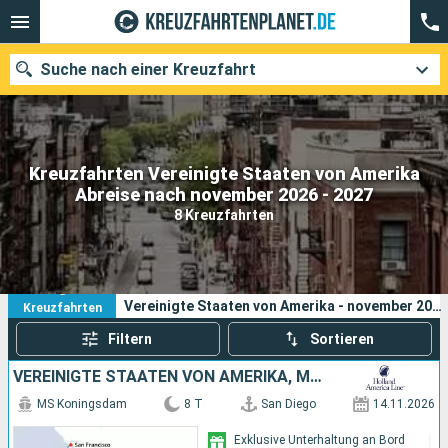
Suche nach einer Kreuzfahrt
Kreuzfahrten Vereinigte Staaten von Amerika
Unsere Ziele
Abreise nach november 2026 - 2027
8 Kreuzfahrten
Abfahrtsmonat
Häfen
Reedereien
8
Ihre Suchkriterien:
Vereinigte Staaten von Amerika - november 2026 - 2027
Kreuzfahrten
Suchen
Filtern
Sortieren
VEREINIGTE STAATEN VON AMERIKA, MEXIKO
MS Koningsdam
8 T
San Diego
14.11.2026
Exklusive Unterhaltung an Bord