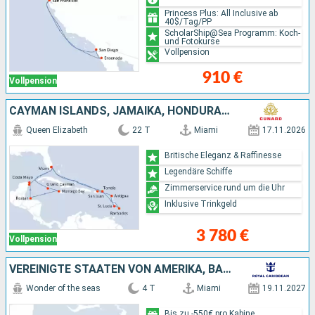
Princess Plus: All Inclusive ab
40$/Tag/PP
ScholarShip@Sea Programm: Koch-
und Fotokurse
Vollpension
910 €
Vollpension
CAYMAN ISLANDS, JAMAIKA, HONDURAS, MEXIKO, PUERTO RICO, BARBADOS, ANTIGUA UND BARBUDA, SAINT LUCIA, VEREINIGTE STAATEN VON AMERIKA
Queen Elizabeth
22 T
Miami
17.11.2026
Britische Eleganz & Raffinesse
Legendäre Schiffe
Zimmerservice rund um die Uhr
Inklusive Trinkgeld
3 780 €
Vollpension
VEREINIGTE STAATEN VON AMERIKA, BAHAMAS
Wonder of the seas
4 T
Miami
19.11.2027
Bis zu -550€ pro Kabine