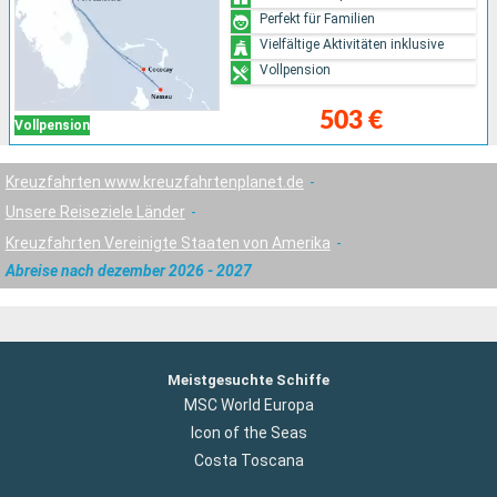
Perfekt für Familien
Vielfältige Aktivitäten inklusive
Vollpension
503 €
Vollpension
Kreuzfahrten www.kreuzfahrtenplanet.de
Unsere Reiseziele Länder
Kreuzfahrten Vereinigte Staaten von Amerika
Abreise nach dezember 2026 - 2027
Meistgesuchte Schiffe
MSC World Europa
Icon of the Seas
Costa Toscana