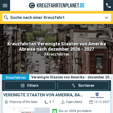
Suche nach einer Kreuzfahrt
Kreuzfahrten Vereinigte Staaten von Amerika
Unsere Ziele
Abreise nach dezember 2026 - 2027
3 Kreuzfahrten
Abfahrtsmonat
Häfen
Reedereien
3
Ihre Suchkriterien:
Vereinigte Staaten von Amerika - dezember 2026 - 2027
Kreuzfahrten
Suchen
Filtern
Sortieren
VEREINIGTE STAATEN VON AMERIKA, BAHAMAS
Odyssey of the Seas
8 T
Cape Liberty
12.12.2027
Bis zu -550€ pro Kabine