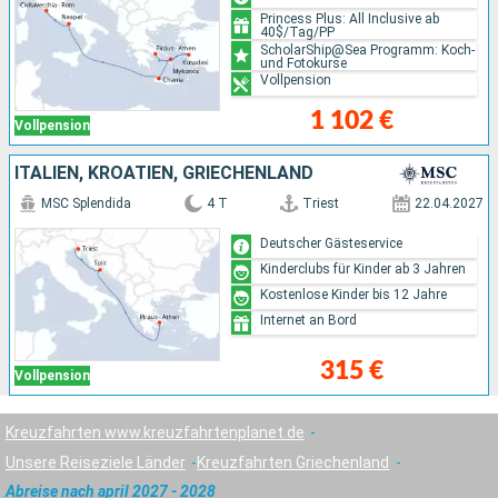
Princess Plus: All Inclusive ab
40$/Tag/PP
ScholarShip@Sea Programm: Koch-
und Fotokurse
Vollpension
1 102 €
Vollpension
ITALIEN, KROATIEN, GRIECHENLAND
MSC Splendida
4 T
Triest
22.04.2027
Deutscher Gästeservice
Kinderclubs für Kinder ab 3 Jahren
Kostenlose Kinder bis 12 Jahre
Internet an Bord
315 €
Vollpension
Kreuzfahrten www.kreuzfahrtenplanet.de
Unsere Reiseziele Länder
Kreuzfahrten Griechenland
Abreise nach april 2027 - 2028