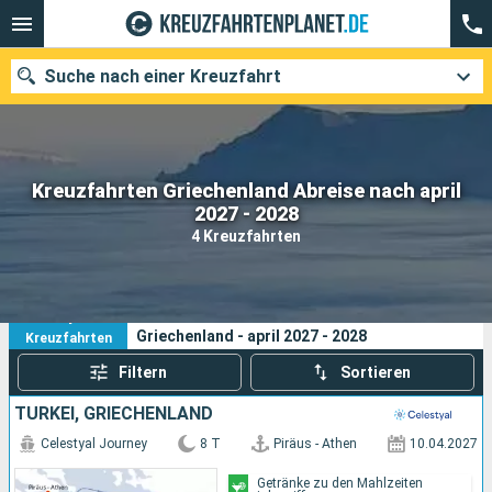
Suche nach einer Kreuzfahrt
Kreuzfahrten Griechenland Abreise nach april
Unsere Ziele
2027 - 2028
4 Kreuzfahrten
Abfahrtsmonat
Häfen
Reedereien
4
Ihre Suchkriterien:
Griechenland - april 2027 - 2028
Kreuzfahrten
Suchen
Filtern
Sortieren
TÜRKEI, GRIECHENLAND
Celestyal Journey
8 T
Piräus - Athen
10.04.2027
Getränke zu den Mahlzeiten