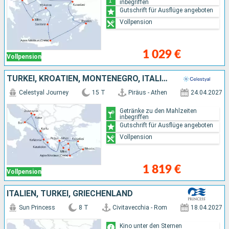
inbegriffen
Gutschrift für Ausflüge angeboten
Vollpension
1 029 €
Vollpension
TÜRKEI, KROATIEN, MONTENEGRO, ITALIEN, GRIECHENLAND
Celestyal Journey
15 T
Piräus - Athen
24.04.2027
Getränke zu den Mahlzeiten
inbegriffen
Gutschrift für Ausflüge angeboten
Vollpension
1 819 €
Vollpension
ITALIEN, TÜRKEI, GRIECHENLAND
Sun Princess
8 T
Civitavecchia - Rom
18.04.2027
Kino unter den Sternen