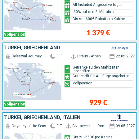
All Included-Angebot verfügbar
-60% auf den 2. Mitfahrer
Bis sur 600€ Rabatt pro Kabine
1 379 €
Vollpension
TÜRKEI, GRIECHENLAND
Celestyal Journey
8 T
Piräus - Athen
22.05.2027
Getränke zu den Mahlzeiten
inbegriffen
Gutschrift für Ausflüge angeboten
Vollpension
929 €
Vollpension
TÜRKEI, GRIECHENLAND, ITALIEN
Odyssey of the Seas
8 T
Civitavecchia - Rom
09.05.2027
Bis zu -550€ pro Kabine