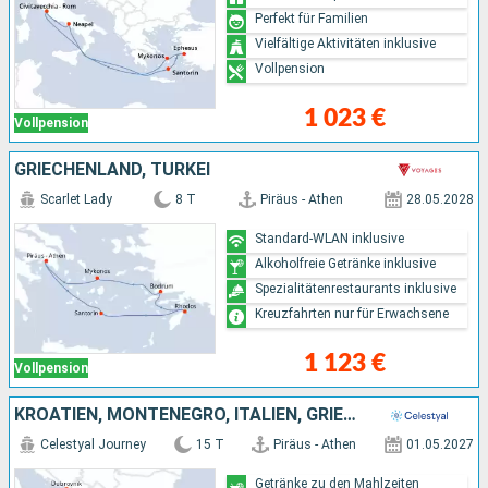
Perfekt für Familien
Vielfältige Aktivitäten inklusive
Vollpension
1 023 €
Vollpension
GRIECHENLAND, TÜRKEI
Scarlet Lady
8 T
Piräus - Athen
28.05.2028
Standard-WLAN inklusive
Alkoholfreie Getränke inklusive
Spezialitätenrestaurants inklusive
Kreuzfahrten nur für Erwachsene
1 123 €
Vollpension
KROATIEN, MONTENEGRO, ITALIEN, GRIECHENLAND, TÜRKEI
Celestyal Journey
15 T
Piräus - Athen
01.05.2027
Getränke zu den Mahlzeiten