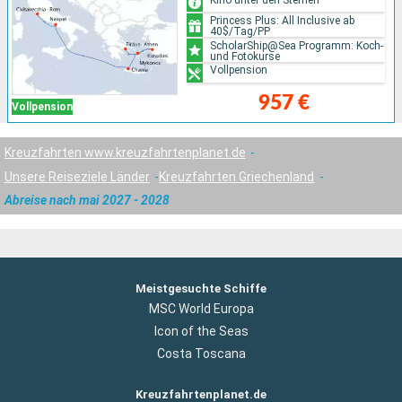
Princess Plus: All Inclusive ab
40$/Tag/PP
ScholarShip@Sea Programm: Koch-
und Fotokurse
Vollpension
957 €
Vollpension
Kreuzfahrten www.kreuzfahrtenplanet.de
Unsere Reiseziele Länder
Kreuzfahrten Griechenland
Abreise nach mai 2027 - 2028
Meistgesuchte Schiffe
MSC World Europa
Icon of the Seas
Costa Toscana
Kreuzfahrtenplanet.de