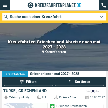
Suche nach einer Kreuzfahrt
Kreuzfahrten Griechenland Abreise nach mai
Unsere Ziele
2027 - 2028
9 Kreuzfahrten
Abfahrtsmonat
Häfen
Reedereien
9
Ihre Suchkriterien:
Griechenland - mai 2027 - 2028
Kreuzfahrten
Suchen
Filtern
Sortieren
TÜRKEI, GRIECHENLAND
Celebrity Infinity
8 T
Piräus - Athen
30.05.2027
Luxuriöse Kreuzfahrten