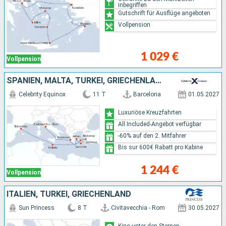
inbegriffen
Gutschrift für Ausflüge angeboten
Vollpension
1 029 €
Vollpension
SPANIEN, MALTA, TÜRKEI, GRIECHENLAND, ITALIEN
Celebrity Equinox
11 T
Barcelona
01.05.2027
Luxuriöse Kreuzfahrten
All Included-Angebot verfügbar
-60% auf den 2. Mitfahrer
Bis sur 600€ Rabatt pro Kabine
1 244 €
Vollpension
ITALIEN, TÜRKEI, GRIECHENLAND
Sun Princess
8 T
Civitavecchia - Rom
30.05.2027
Kino unter den Sternen