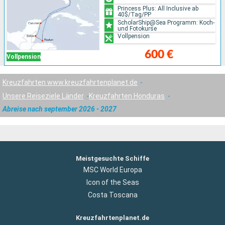
Princess Plus: All Inclusive ab
40$/Tag/PP
ScholarShip@Sea Programm: Koch-
und Fotokurse
Vollpension
600 €
Vollpension
Kreuzfahrten www.kreuzfahrtenplanet.de
Unsere Reiseziele Länder
Kreuzfahrten Honduras
Abreise nach september 2026 - 2027
Meistgesuchte Schiffe
MSC World Europa
Icon of the Seas
Costa Toscana
Kreuzfahrtenplanet.de