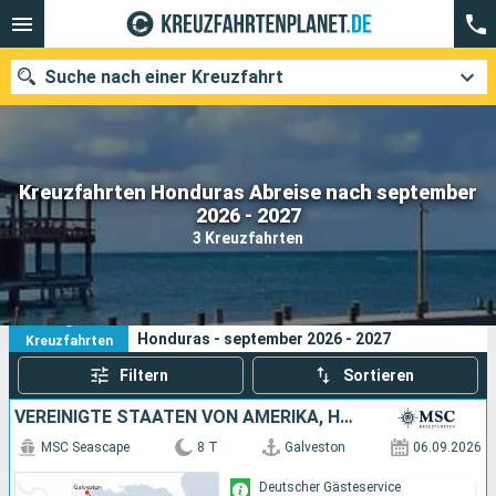
Suche nach einer Kreuzfahrt
Kreuzfahrten Honduras Abreise nach september
Unsere Ziele
2026 - 2027
3 Kreuzfahrten
Abfahrtsmonat
Häfen
Reedereien
3
Ihre Suchkriterien:
Honduras - september 2026 - 2027
Kreuzfahrten
Suchen
Filtern
Sortieren
VEREINIGTE STAATEN VON AMERIKA, HONDURAS, MEXIKO
MSC Seascape
8 T
Galveston
06.09.2026
Deutscher Gästeservice