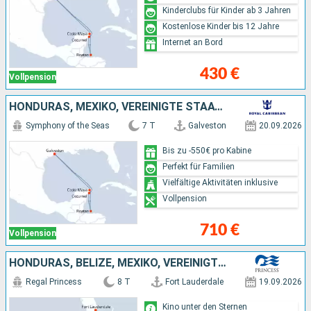
Kinderclubs für Kinder ab 3 Jahren
Kostenlose Kinder bis 12 Jahre
Internet an Bord
430 €
Vollpension
HONDURAS, MEXIKO, VEREINIGTE STAATEN VON AMERIKA
Symphony of the Seas
7 T
Galveston
20.09.2026
Bis zu -550€ pro Kabine
Perfekt für Familien
Vielfältige Aktivitäten inklusive
Vollpension
710 €
Vollpension
HONDURAS, BELIZE, MEXIKO, VEREINIGTE STAATEN VON AMERIKA
Regal Princess
8 T
Fort Lauderdale
19.09.2026
Kino unter den Sternen