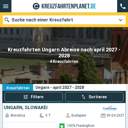
Suche nach einer Kreuzfahrt
Kreuzfahrten Ungarn Abreise nach april 2027 -
Unsere Ziele
2028
4 Kreuzfahrten
Abfahrtsmonat
Häfen
Reedereien
4
Ihre Suchkriterien:
Ungarn - april 2027 - 2028
Kreuzfahrten
Suchen
Filtern
Sortieren
UNGARN, SLOWAKEI
Monalisa
5 T
Budapest
09.04.2027
100% Frankophon