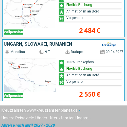
Flexible Buchung
Animationen an Bord
Vollpension
2 484 €
Vollpension
UNGARN, SLOWAKEI, RUMÄNIEN
Monalisa
9 T
Budapest
09.04.2027
100% Frankophon
Flexible Buchung
Animationen an Bord
Vollpension
2 550 €
Vollpension
Kreuzfahrten www.kreuzfahrtenplanet.de
Unsere Reiseziele Länder
Kreuzfahrten Ungarn
Abreise nach april 2027 - 2028