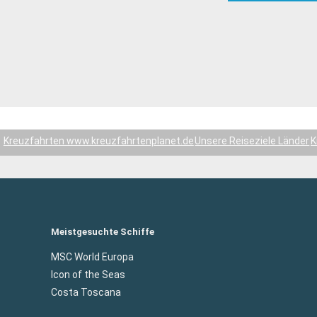
Kreuzfahrten www.kreuzfahrtenplanet.de
Unsere Reiseziele Länder
K
Meistgesuchte Schiffe
MSC World Europa
Icon of the Seas
Costa Toscana