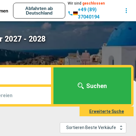
Wir sind
geschlossen
Abfahrten ab
+49 (89)
men
Deutschland
37040194
r 2027 - 2028
Suchen
reien
Erweiterte Suche
Sortieren Beste Verkäufe