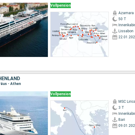
Vollpension
Azamara 
50 T
Innenkabi
Lissabon
22.01.20
CHENLAND
iräus - Athen
Vollpension
MSC Liric
3 T
Innenkabi
Bari
09.01.20