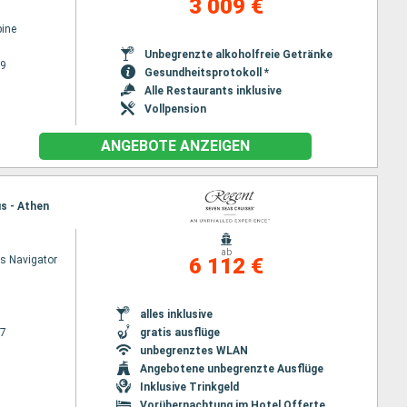
3 009 €
ine
Unbegrenzte alkoholfreie Getränke
29
Gesundheitsprotokoll *
Alle Restaurants inklusive
Vollpension
ANGEBOTE ANZEIGEN
us - Athen
ab
s Navigator
6 112 €
alles inklusive
27
gratis ausflüge
unbegrenztes WLAN
Angebotene unbegrenzte Ausflüge
Inklusive Trinkgeld
Vorübernachtung im Hotel Offerte