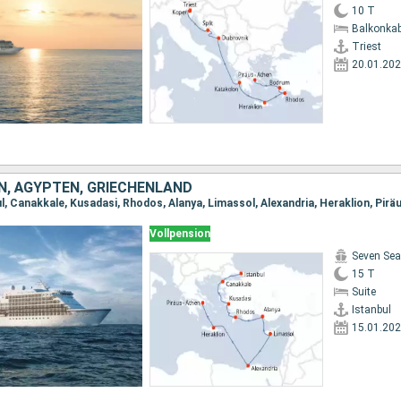
10 T
Balkonkab
Triest
20.01.20
N, ÄGYPTEN, GRIECHENLAND
l, Canakkale, Kusadasi, Rhodos, Alanya, Limassol, Alexandria, Heraklion, Pirä
Vollpension
Seven Sea
15 T
Suite
Istanbul
15.01.20