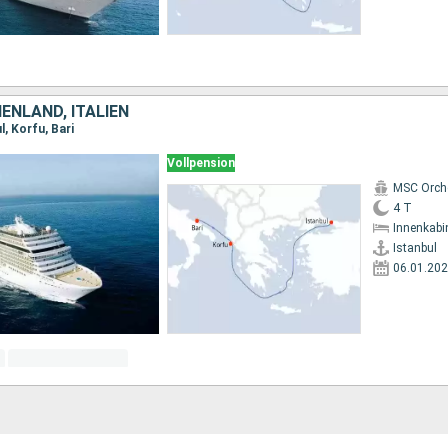
HENLAND, ITALIEN
l, Korfu, Bari
Vollpension
MSC Orch
4 T
Innenkabi
Istanbul
06.01.20