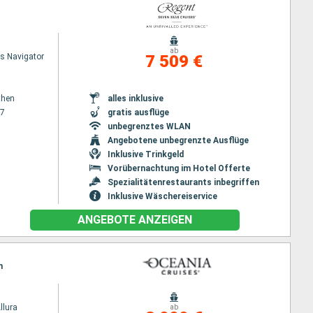
ab
s Navigator
7 509 €
then
alles inklusive
27
gratis ausflüge
unbegrenztes WLAN
Angebotene unbegrenzte Ausflüge
Inklusive Trinkgeld
Vorübernachtung im Hotel Offerte
Spezialitätenrestaurants inbegriffen
Inklusive Wäschereiservice
ANGEBOTE ANZEIGEN
n
llura
ab