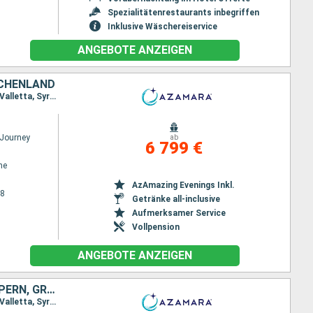
Spezialitätenrestaurants inbegriffen
Inklusive Wäschereiservice
ANGEBOTE ANZEIGEN
IECHENLAND
Reiseroute : Lissabon, Portimao, Sevilla, Gibraltar, Ceuta, Malaga, Cartagena, Alger, La Goulette, Valletta, Syrakus (Sizilien), Piräus - Athen, Canakkale, Istanbul, Kavala, Thessaloniki, Volos, Piräus - Athen
Journey
ab
6 799 €
ne
AzAmazing Evenings Inkl.
28
Getränke all-inclusive
Aufmerksamer Service
Vollpension
ANGEBOTE ANZEIGEN
PORTUGAL, SPANIEN, ALGERIEN, TUNESIEN, MALTA, TÜRKEI, ÄGYPTEN, ZYPERN, GRIECHENLAND, ITALIEN, FRANKREICH
Reiseroute : Lissabon, Portimao, Sevilla, Gibraltar, Ceuta, Malaga, Cartagena, Alger, La Goulette, Valletta, Syrakus (Sizilien), Piräus - Athen, Canakkale, Istanbul, Kavala, Thessaloniki, Volos, Piräus - Athen, Heraklion, Alexandria, Limassol, Alanya, Antalya, Rhodos, Piräus - Athen, Chania, Katakolon, Syrakus (Sizilien), Catania, Salerno, Civitavecchia - Rom, Florenz/Pisa (Livorno), Nizza, Marseille, Palamos, Barcelona