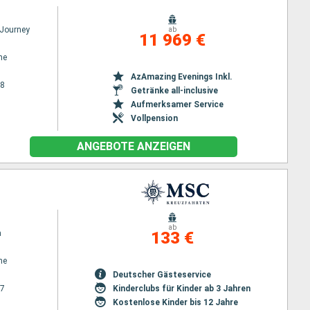
Journey
ab
11 969 €
ne
AzAmazing Evenings Inkl.
28
Getränke all-inclusive
Aufmerksamer Service
Vollpension
ANGEBOTE ANZEIGEN
ab
a
133 €
ne
Deutscher Gästeservice
27
Kinderclubs für Kinder ab 3 Jahren
Kostenlose Kinder bis 12 Jahre