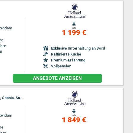
atendam
ab
1 199 €
ne
then
Exklusive Unterhaltung an Bord
28
Raffinierte Küche
Premium-Erfahrung
Vollpension
ANGEBOTE ANZEIGEN
Reiseroute : Piräus - Athen, Mykonos, Istanbul, Kusadasi, Kos, Rhodos, Piräus - Athen, Alexandria, Chania, Santorin, Piräus - Athen
atendam
ab
1 849 €
ne