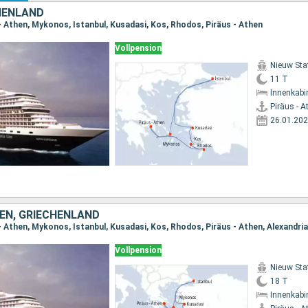
CHENLAND
 - Athen, Mykonos, Istanbul, Kusadasi, Kos, Rhodos, Piräus - Athen
Vollpension
Nieuw St
11 T
Innenkabi
Piräus - A
26.01.20
TEN, GRIECHENLAND
Vollpension
Nieuw St
18 T
Innenkabi