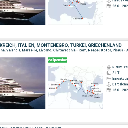
Piräus - A
26.01.20
KREICH, ITALIEN, MONTENEGRO, TÜRKEI, GRIECHENLAND
Vollpension
Nieuw St
21 T
Innenkabi
Barcelona
16.01.20