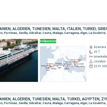
NIEN, ALGERIEN, TUNESIEN, MALTA, ITALIEN, TÜRKEI, GR
Vollpension
Azamara 
25 T
Innenkabi
Lissabon
22.01.20