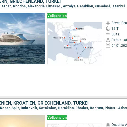
RN, GRIECHENLAND, TÜRKEI
- Athen, Rhodos, Alexandria, Limassol, Antalya, Heraklion, Kusadasi, Istanbul
Vollpension
Seven Sea
12 T
Suite
Piräus - A
04.01.20
ENIEN, KROATIEN, GRIECHENLAND, TÜRKEI
 Koper, Split, Dubrovnik, Katakolon, Heraklion, Rhodos, Bodrum, Piräus - Athe
Vollpension
Oceania A