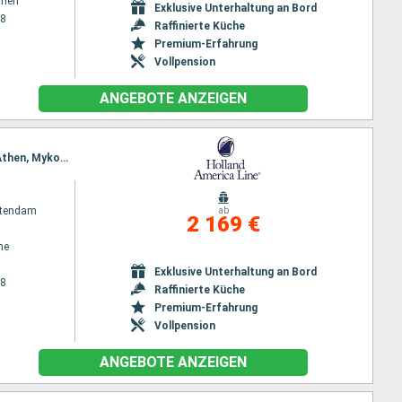
then
Exklusive Unterhaltung an Bord
28
Raffinierte Küche
Premium-Erfahrung
Vollpension
ANGEBOTE ANZEIGEN
Reiseroute : Barcelona, Valencia, Marseille, Livorno, Civitavecchia - Rom, Neapel, Kotor, Piräus - Athen, Mykonos, Istanbul, Kusadasi, Kos, Rhodos, Piräus - Athen
atendam
ab
2 169 €
ne
Exklusive Unterhaltung an Bord
28
Raffinierte Küche
Premium-Erfahrung
Vollpension
ANGEBOTE ANZEIGEN