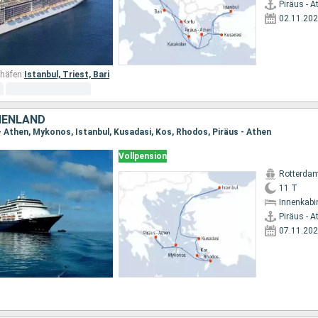
Piräus - A
02.11.20
häfen:
Istanbul,
Triest,
Bari
CHENLAND
 - Athen, Mykonos, Istanbul, Kusadasi, Kos, Rhodos, Piräus - Athen
Vollpension
Rotterda
11 T
Innenkabi
Piräus - A
07.11.20