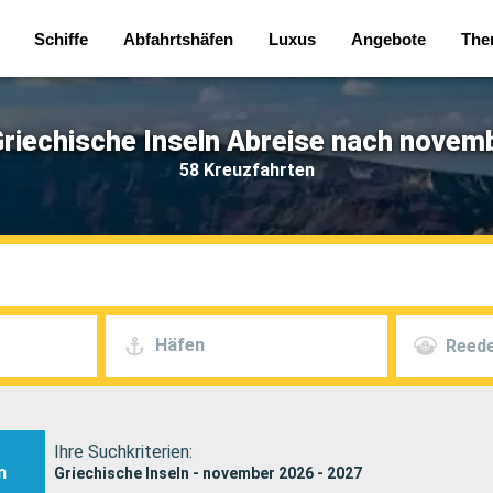
Schiffe
Abfahrtshäfen
Luxus
Angebote
The
riechische Inseln Abreise nach novem
58 Kreuzfahrten
Häfen
Reede
Ihre Suchkriterien:
n
Griechische Inseln - november 2026 - 2027