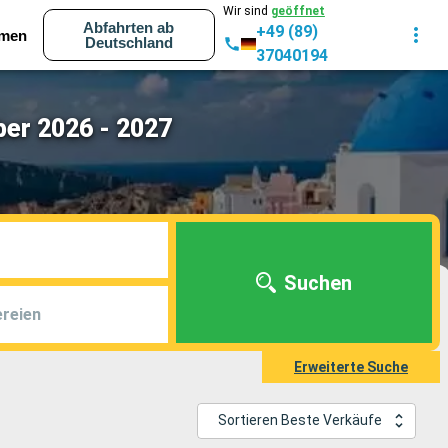
Wir sind
geöffnet
Abfahrten ab
+49 (89)
men
Deutschland
37040194
ber 2026 - 2027
Suchen
reien
Erweiterte Suche
Sortieren Beste Verkäufe