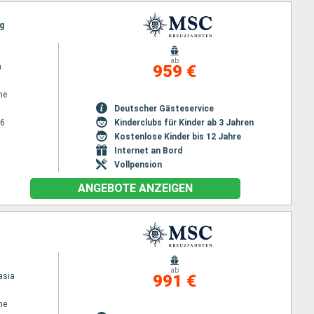
ig
ab
a
959 €
ne
Deutscher Gästeservice
26
Kinderclubs für Kinder ab 3 Jahren
Kostenlose Kinder bis 12 Jahre
Internet an Bord
Vollpension
ANGEBOTE ANZEIGEN
ab
asia
991 €
ne