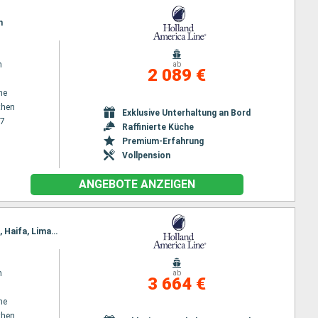
n
m
ab
2 089 €
ne
then
Exklusive Unterhaltung an Bord
27
Raffinierte Küche
Premium-Erfahrung
Vollpension
ANGEBOTE ANZEIGEN
Reiseroute : Piräus - Athen, Mykonos, Istanbul, Kusadasi, Kos, Rhodos, Piräus - Athen, Alexandria, Haifa, Limassol, Antalya, Rhodos, Kusadasi, Piräus - Athen
m
ab
3 664 €
ne
then