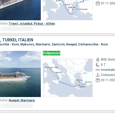
07.11.20
häfen:
Triest,
Istanbul,
Piräus - Athen
 TÜRKEI, ITALIEN
vecchia - Rom, Mykonos, Marmaris, Santorin, Neapel, Civitavecchia - Rom
Vollpension
MSC Divi
8 T
Innenkabi
Civitavec
03.11.20
häfen:
Neapel,
Marmaris