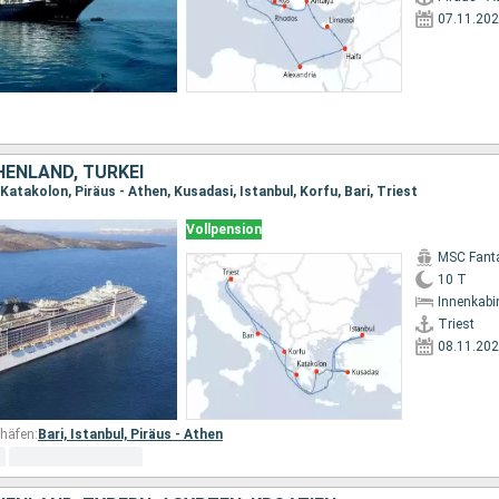
07.11.20
CHENLAND, TÜRKEI
 Katakolon, Piräus - Athen, Kusadasi, Istanbul, Korfu, Bari, Triest
Vollpension
MSC Fant
10 T
Innenkabi
Triest
08.11.20
häfen:
Bari,
Istanbul,
Piräus - Athen