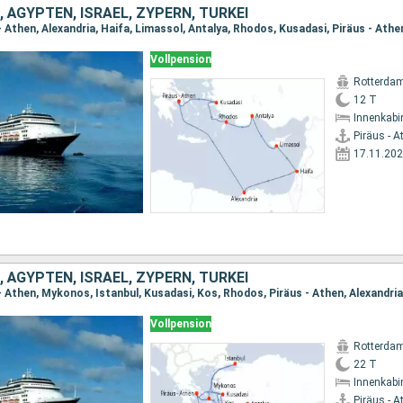
 ÄGYPTEN, ISRAEL, ZYPERN, TÜRKEI
- Athen, Alexandria, Haifa, Limassol, Antalya, Rhodos, Kusadasi, Piräus - Athe
Vollpension
Rotterda
12 T
Innenkabi
Piräus - A
17.11.20
 ÄGYPTEN, ISRAEL, ZYPERN, TÜRKEI
Vollpension
Rotterda
22 T
Innenkabi
Piräus - A