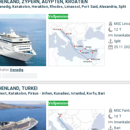
CHENLAND, ZYPERN, ÄGYPTEN, KROATIEN
Venedig, Katakolon, Heraklion, Rhodos, Limassol, Port Said, Alexandria, Split
Vollpension
MSC Liric
12 T
Innenkabi
Split
25.11.20
häfen:
Venedig
CHENLAND, TÜRKEI
riest, Katakolon, Piräus - Athen, Kusadasi, Istanbul, Korfu, Bari
Vollpension
MSC Fant
10 T
Innenkabi
Bari