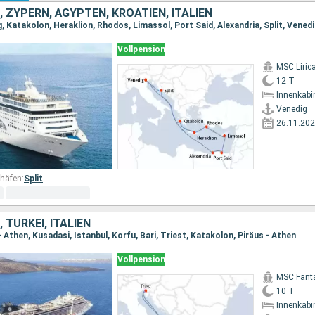
 ZYPERN, ÄGYPTEN, KROATIEN, ITALIEN
, Katakolon, Heraklion, Rhodos, Limassol, Port Said, Alexandria, Split, Vened
Vollpension
MSC Liric
12 T
Innenkabi
Venedig
26.11.20
häfen:
Split
 TÜRKEI, ITALIEN
- Athen, Kusadasi, Istanbul, Korfu, Bari, Triest, Katakolon, Piräus - Athen
Vollpension
MSC Fant
10 T
Innenkabi