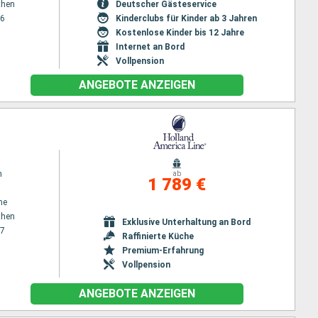
then
Deutscher Gästeservice
26
Kinderclubs für Kinder ab 3 Jahren
Kostenlose Kinder bis 12 Jahre
Internet an Bord
Vollpension
ANGEBOTE ANZEIGEN
m
ab
1 789 €
ne
then
Exklusive Unterhaltung an Bord
27
Raffinierte Küche
Premium-Erfahrung
Vollpension
ANGEBOTE ANZEIGEN