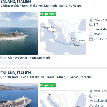
HENLAND, ITALIEN
, Civitavecchia - Rom, Mykonos, Marmaris, Santorin, Neapel
Vollpension
MSC Divi
8 T
Innenkabi
Neapel
02.11.20
häfen:
Civitavecchia - Rom,
Marmaris
HENLAND, ITALIEN
l, Korfu, Bari, Triest, Katakolon, Piräus - Athen, Kusadasi, Istanbul
Vollpension
MSC Fant
10 T
Balkonkab
Istanbul