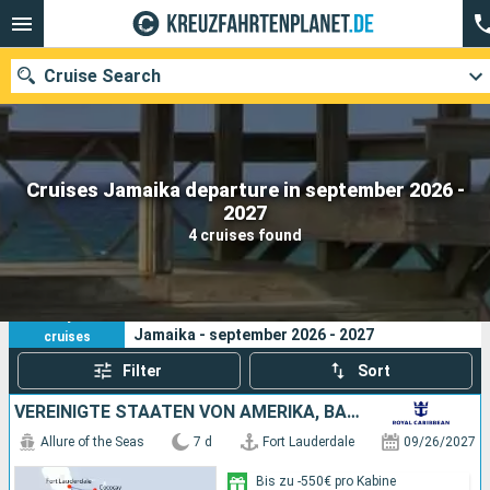
Cruise Search
Cruises Jamaika departure in september 2026 -
Our destinations
2027
4 cruises found
Departure month
Ports
Cruise lines
4
Your search criteria:
Jamaika - september 2026 - 2027
cruises
Search
Filter
Sort
VEREINIGTE STAATEN VON AMERIKA, BAHAMAS, JAMAIKA, HAITI
Allure of the Seas
7 d
Fort Lauderdale
09/26/2027
Bis zu -550€ pro Kabine