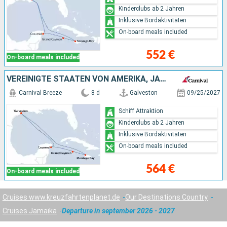
Kinderclubs ab 2 Jahren
Inklusive Bordaktivitäten
On-board meals included
552 €
On-board meals included
VEREINIGTE STAATEN VON AMERIKA, JAMAIKA, CAYMAN ISLANDS, MEXIKO
Carnival Breeze
8 d
Galveston
09/25/2027
Schiff Attraktion
Kinderclubs ab 2 Jahren
Inklusive Bordaktivitäten
On-board meals included
564 €
On-board meals included
Cruises www.kreuzfahrtenplanet.de
Our Destinations Country
Cruises Jamaika
Departure in september 2026 - 2027