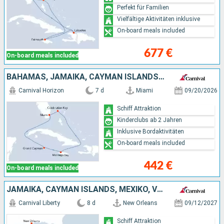
Perfekt für Familien
Vielfältige Aktivitäten inklusive
On-board meals included
677 €
On-board meals included
BAHAMAS, JAMAIKA, CAYMAN ISLANDS, VEREINIGTE STAATEN VON AMERIKA
Carnival Horizon
7 d
Miami
09/20/2026
Schiff Attraktion
Kinderclubs ab 2 Jahren
Inklusive Bordaktivitäten
On-board meals included
442 €
On-board meals included
JAMAIKA, CAYMAN ISLANDS, MEXIKO, VEREINIGTE STAATEN VON AMERIKA
Carnival Liberty
8 d
New Orleans
09/12/2027
Schiff Attraktion