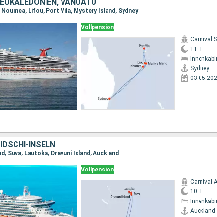
NEUKALEDONIEN, VANUATU
 Noumea, Lifou, Port Vila, Mystery Island, Sydney
Vollpension
Carnival 
11 T
Innenkabi
Sydney
03.05.20
IDSCHI-INSELN
d, Suva, Lautoka, Dravuni Island, Auckland
Vollpension
Carnival 
10 T
Innenkabi
Auckland