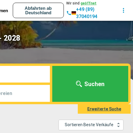
Wir sind
geöffnet
Abfahrten ab
+49 (89)
men
Deutschland
37040194
- 2028
Suchen
reien
Erweiterte Suche
Sortieren Beste Verkäufe