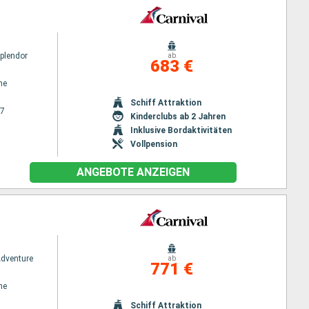
Splendor
ab
683 €
ne
Schiff Attraktion
27
Kinderclubs ab 2 Jahren
Inklusive Bordaktivitäten
Vollpension
ANGEBOTE ANZEIGEN
Adventure
ab
771 €
ne
Schiff Attraktion