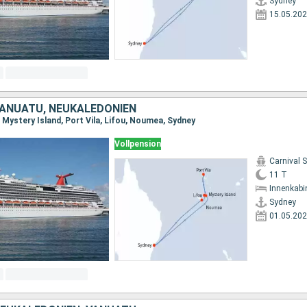
Sydney
15.05.20
VANUATU, NEUKALEDONIEN
 Mystery Island, Port Vila, Lifou, Noumea, Sydney
Vollpension
Carnival 
11 T
Innenkabi
Sydney
01.05.20