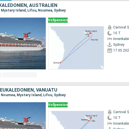
KALEDONIEN, AUSTRALIEN
, Mystery Island, Lifou, Noumea, Sydney
Vollpension
Carnival 
10 T
Innenkabi
Sydney
17.05.20
NEUKALEDONIEN, VANUATU
, Noumea, Mystery Island, Lifou, Sydney
Vollpension
Carnival 
10 T
Innenkabi