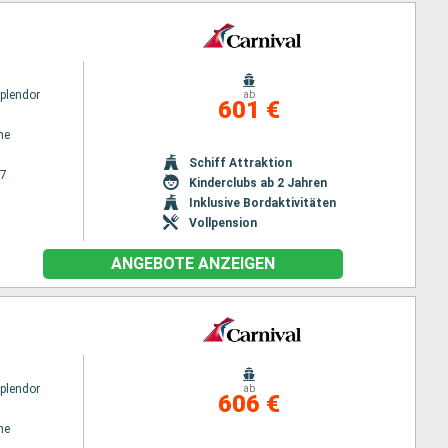
Splendor
ab
601 €
ne
Schiff Attraktion
27
Kinderclubs ab 2 Jahren
Inklusive Bordaktivitäten
Vollpension
ANGEBOTE ANZEIGEN
Splendor
ab
606 €
ne