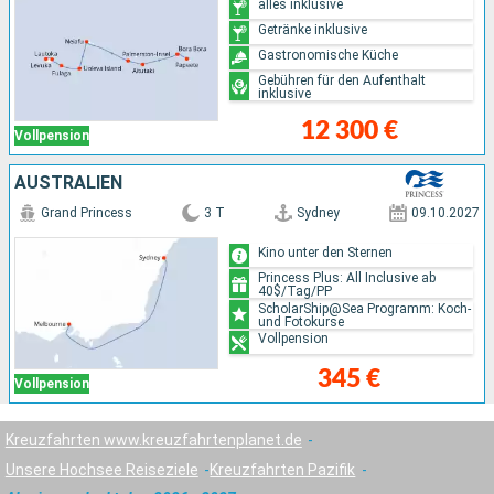
alles inklusive
Getränke inklusive
Gastronomische Küche
Gebühren für den Aufenthalt
inklusive
12 300 €
Vollpension
AUSTRALIEN
Grand Princess
3 T
Sydney
09.10.2027
Kino unter den Sternen
Princess Plus: All Inclusive ab
40$/Tag/PP
ScholarShip@Sea Programm: Koch-
und Fotokurse
Vollpension
345 €
Vollpension
Kreuzfahrten www.kreuzfahrtenplanet.de
Unsere Hochsee Reiseziele
Kreuzfahrten Pazifik