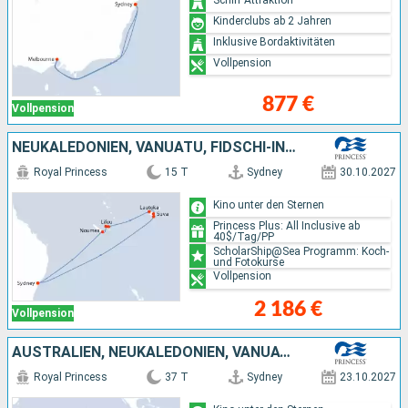
Kinderclubs ab 2 Jahren
Inklusive Bordaktivitäten
Vollpension
877 €
Vollpension
NEUKALEDONIEN, VANUATU, FIDSCHI-INSELN, AUSTRALIEN
Royal Princess
15 T
Sydney
30.10.2027
Kino unter den Sternen
Princess Plus: All Inclusive ab
40$/Tag/PP
ScholarShip@Sea Programm: Koch-
und Fotokurse
Vollpension
2 186 €
Vollpension
AUSTRALIEN, NEUKALEDONIEN, VANUATU, FIDSCHI-INSELN, CHILE, NEUSEELAND
Royal Princess
37 T
Sydney
23.10.2027