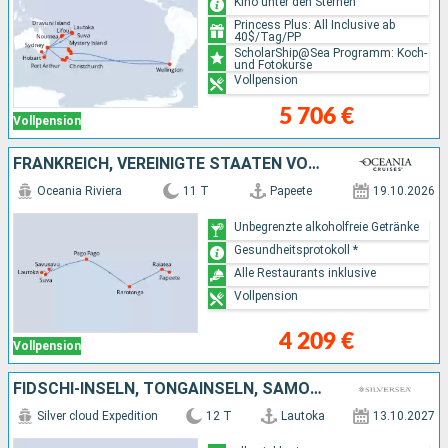
Kino unter den Sternen
Princess Plus: All Inclusive ab
40$/Tag/PP
ScholarShip@Sea Programm: Koch-
und Fotokurse
Vollpension
5 706 €
Vollpension
FRANKREICH, VEREINIGTE STAATEN VON AMERIKA, FIDSCHI-INSELN
Oceania Riviera
11 T
Papeete
19.10.2026
Unbegrenzte alkoholfreie Getränke
Gesundheitsprotokoll *
Alle Restaurants inklusive
Vollpension
4 209 €
Vollpension
FIDSCHI-INSELN, TONGAINSELN, SAMOA, FRANKREICH
Silver cloud Expedition
12 T
Lautoka
13.10.2027