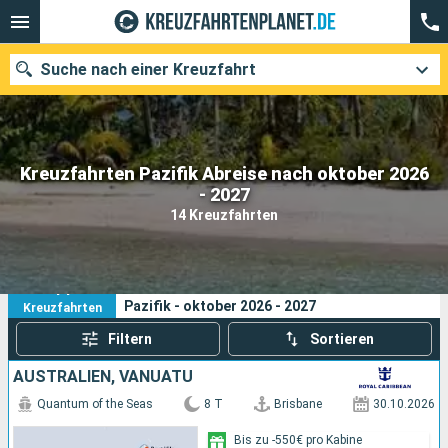
Suche nach einer Kreuzfahrt
Kreuzfahrten Pazifik Abreise nach oktober 2026
Unsere Ziele
- 2027
14 Kreuzfahrten
Abfahrtsmonat
Häfen
Reedereien
14
Ihre Suchkriterien:
Pazifik - oktober 2026 - 2027
Kreuzfahrten
Suchen
Filtern
Sortieren
AUSTRALIEN, VANUATU
Quantum of the Seas
8 T
Brisbane
30.10.2026
Bis zu -550€ pro Kabine