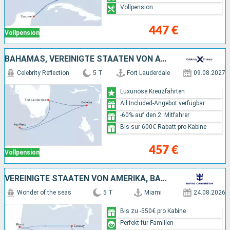
Vollpension
447 €
Vollpension
BAHAMAS, VEREINIGTE STAATEN VON AMERIKA
Celebrity Reflection
5 T
Fort Lauderdale
09.08.2027
Luxuriöse Kreuzfahrten
All Included-Angebot verfügbar
-60% auf den 2. Mitfahrer
Bis sur 600€ Rabatt pro Kabine
457 €
Vollpension
VEREINIGTE STAATEN VON AMERIKA, BAHAMAS
Wonder of the seas
5 T
Miami
24.08.2026
Bis zu -550€ pro Kabine
Perfekt für Familien