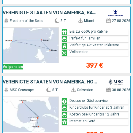
VEREINIGTE STAATEN VON AMERIKA, BAHAMAS
Freedom of the Seas
5 T
Miami
27.08.2026
Bis zu -550€ pro Kabine
Perfekt für Familien
Vielfältige Aktivitäten inklusive
Vollpension
397 €
Vollpension
VEREINIGTE STAATEN VON AMERIKA, HONDURAS, MEXIKO
MSC Seascape
8 T
Galveston
30.08.2026
Deutscher Gästeservice
Kinderclubs für Kinder ab 3 Jahren
Kostenlose Kinder bis 12 Jahre
Internet an Bord