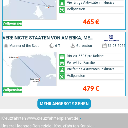
Vielfältige Aktivitäten inklusive
Vollpension
465 €
Vollpension
VEREINIGTE STAATEN VON AMERIKA, MEXIKO
Mariner of the Seas
6 T
Galveston
31.08.2026
Bis zu -550€ pro Kabine
Perfekt für Familien
Vielfältige Aktivitäten inklusive
Vollpension
479 €
Vollpension
MEHR ANGEBOTE SEHEN
Kreuzfahrten www.kreuzfahrtenplanet.de
Unsere Hochsee Reiseziele
Kreuzfahrten Karibik