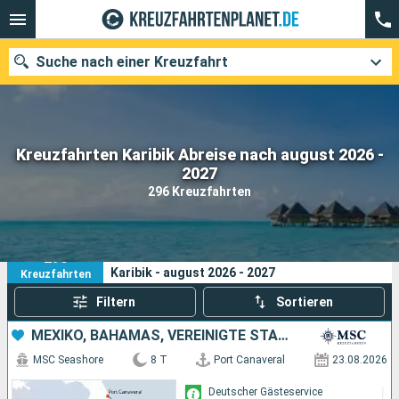
Suche nach einer Kreuzfahrt
Kreuzfahrten Karibik Abreise nach august 2026 -
Unsere Ziele
2027
296 Kreuzfahrten
Abfahrtsmonat
Häfen
Reedereien
296
Ihre Suchkriterien:
Karibik - august 2026 - 2027
Kreuzfahrten
Suchen
Filtern
Sortieren
MEXIKO, BAHAMAS, VEREINIGTE STAATEN VON AMERIKA
MSC Seashore
8 T
Port Canaveral
23.08.2026
Deutscher Gästeservice