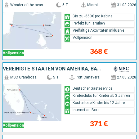
Wonder of the seas
5 T
Miami
31.08.2026
Bis zu -550€ pro Kabine
Perfekt für Familien
Vielfältige Aktivitäten inklusive
Vollpension
368 €
Vollpension
VEREINIGTE STAATEN VON AMERIKA, BAHAMAS
MSC Grandiosa
5 T
Port Canaveral
27.08.2028
Deutscher Gästeservice
Kinderclubs für Kinder ab 3 Jahren
Kostenlose Kinder bis 12 Jahre
Internet an Bord
371 €
Vollpension