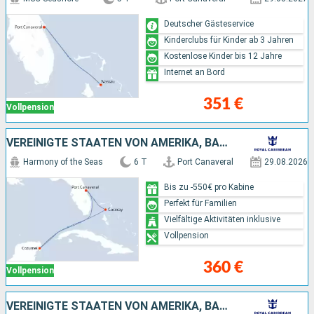
Deutscher Gästeservice
Kinderclubs für Kinder ab 3 Jahren
Kostenlose Kinder bis 12 Jahre
Internet an Bord
351 €
Vollpension
VEREINIGTE STAATEN VON AMERIKA, BAHAMAS, MEXIKO
Harmony of the Seas
6 T
Port Canaveral
29.08.2026
Bis zu -550€ pro Kabine
Perfekt für Familien
Vielfältige Aktivitäten inklusive
Vollpension
360 €
Vollpension
VEREINIGTE STAATEN VON AMERIKA, BAHAMAS