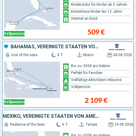
Kinderclubs für Kinder ab 3 Jahren
Kostenlose Kinder bis 12 Jahre
Internet an Bord
509 €
Vollpension
BAHAMAS, VEREINIGTE STAATEN VON AMERIKA
Icon of the seas
8 T
Miami
08.08.2026
Bis zu -550€ pro Kabine
Perfekt für Familien
Vielfältige Aktivitäten inklusive
Vollpension
2 109 €
Vollpension
MEXIKO, VEREINIGTE STAATEN VON AMERIKA
Radiance of the Seas
6 T
Tampa
29.08.2026
Bis zu -550€ pro Kabine