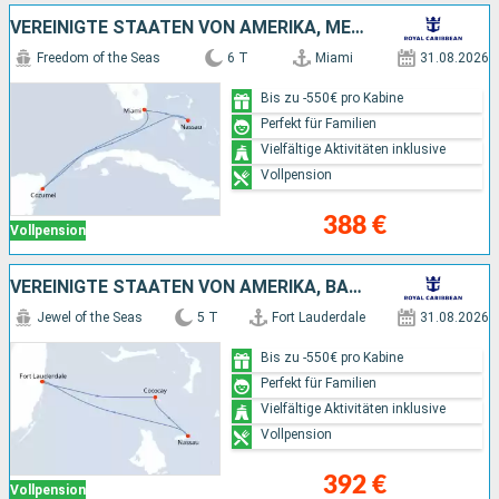
VEREINIGTE STAATEN VON AMERIKA, MEXIKO, BAHAMAS
Freedom of the Seas
6 T
Miami
31.08.2026
Bis zu -550€ pro Kabine
Perfekt für Familien
Vielfältige Aktivitäten inklusive
Vollpension
388 €
Vollpension
VEREINIGTE STAATEN VON AMERIKA, BAHAMAS
Jewel of the Seas
5 T
Fort Lauderdale
31.08.2026
Bis zu -550€ pro Kabine
Perfekt für Familien
Vielfältige Aktivitäten inklusive
Vollpension
392 €
Vollpension