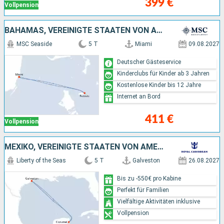
399 €
Vollpension
BAHAMAS, VEREINIGTE STAATEN VON AMERIKA
MSC Seaside
5 T
Miami
09.08.2027
Deutscher Gästeservice
Kinderclubs für Kinder ab 3 Jahren
Kostenlose Kinder bis 12 Jahre
Internet an Bord
411 €
Vollpension
MEXIKO, VEREINIGTE STAATEN VON AMERIKA
Liberty of the Seas
5 T
Galveston
26.08.2027
Bis zu -550€ pro Kabine
Perfekt für Familien
Vielfältige Aktivitäten inklusive
Vollpension