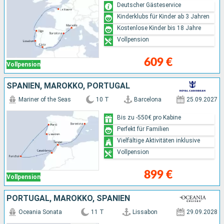
Deutscher Gästeservice
Kinderklubs für Kinder ab 3 Jahren
Kostenlose Kinder bis 18 Jahre
Vollpension
609 €
Vollpension
SPANIEN, MAROKKO, PORTUGAL
Mariner of the Seas
10 T
Barcelona
25.09.2027
Bis zu -550€ pro Kabine
Perfekt für Familien
Vielfältige Aktivitäten inklusive
Vollpension
899 €
Vollpension
PORTUGAL, MAROKKO, SPANIEN
Oceania Sonata
11 T
Lissabon
29.09.2028