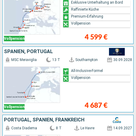
Exklusive Unterhaltung an Bord
Raffinierte Küche
Premium-Erfahrung
Vollpension
4 599 €
Vollpension
SPANIEN, PORTUGAL
MSC Meraviglia
13 T
Southampton
30.09.2028
All-Inclusive-Formel
Vollpension
4 687 €
Vollpension
PORTUGAL, SPANIEN, FRANKREICH
Costa Diadema
8 T
Le Havre
14.09.2027