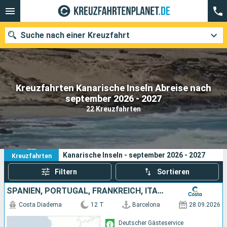
Suche nach einer Kreuzfahrt
Kreuzfahrten Kanarische Inseln Abreise nach
Unsere Ziele
september 2026 - 2027
22 Kreuzfahrten
Abfahrtsmonat
Häfen
Reedereien
22
Ihre Suchkriterien:
Kanarische Inseln - september 2026 - 2027
Kreuzfahrten
Suchen
Filtern
Sortieren
SPANIEN, PORTUGAL, FRANKREICH, ITALIEN
Costa Diadema
12 T
Barcelona
28.09.2026
Deutscher Gästeservice