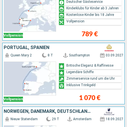
Deutscher Gästeservice
Kinderklubs für Kinder ab 3 Jahren
Kostenlose Kinder bis 18 Jahre
Vollpension
789 €
Vollpension
PORTUGAL, SPANIEN
Queen Mary 2
8 T
Southampton
03.09.2027
Britische Eleganz & Raffinesse
Legendäre Schiffe
Zimmerservice rund um die Uhr
Inklusive Trinkgeld
1 070 €
Vollpension
NORWEGEN, DÄNEMARK, DEUTSCHLAND, POLEN, LETTLAND, MAROKKO, PORTUGAL, NIEDERLANDE
Nieuw Statendam
29 T
Amsterdam
18.09.2027