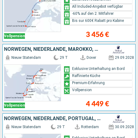
All Included-Angebot verfügbar
-60% auf den 2. Mitfahrer
Bis sur 600€ Rabatt pro Kabine
3 456 €
Vollpension
NORWEGEN, NIEDERLANDE, MAROKKO, PORTUGAL
Nieuw Statendam
29 T
Dover
29.09.2028
Exklusive Unterhaltung an Bord
Raffinierte Küche
Premium-Erfahrung
Vollpension
4 449 €
Vollpension
NORWEGEN, NIEDERLANDE, PORTUGAL, MAROKKO
Nieuw Statendam
29 T
Rotterdam
30.09.2028
Exklusive Unterhaltung an Bord