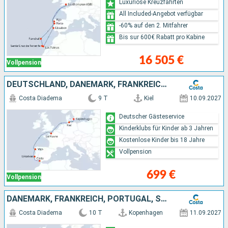
Luxuriöse Kreuzfahrten
All Included-Angebot verfügbar
-60% auf den 2. Mitfahrer
Bis sur 600€ Rabatt pro Kabine
16 505 €
Vollpension
DEUTSCHLAND, DÄNEMARK, FRANKREICH, PORTUGAL, SPANIEN
Costa Diadema
9 T
Kiel
10.09.2027
Deutscher Gästeservice
Kinderklubs für Kinder ab 3 Jahren
Kostenlose Kinder bis 18 Jahre
Vollpension
699 €
Vollpension
DÄNEMARK, FRANKREICH, PORTUGAL, SPANIEN
Costa Diadema
10 T
Kopenhagen
11.09.2027