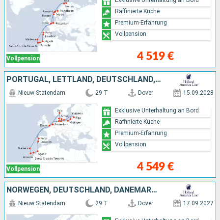
Raffinierte Küche
Premium-Erfahrung
Vollpension
4 519 €
Vollpension
PORTUGAL, LETTLAND, DEUTSCHLAND, NIEDERLANDE, POLEN, DÄNEMARK, MAROKKO, NORWEGEN
Nieuw Statendam
29 T
Dover
15.09.2028
Exklusive Unterhaltung an Bord
Raffinierte Küche
Premium-Erfahrung
Vollpension
4 549 €
Vollpension
NORWEGEN, DEUTSCHLAND, DÄNEMARK, POLEN, LETTLAND, NIEDERLANDE, MAROKKO, PORTUGAL
Nieuw Statendam
29 T
Dover
17.09.2027