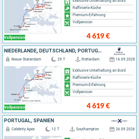
Exklusive Unterhaltung an Bord
Raffinierte Küche
Premium-Erfahrung
Vollpension
4 619 €
Vollpension
NIEDERLANDE, DEUTSCHLAND, PORTUGAL, DÄNEMARK, POLEN, NORWEGEN, MAROKKO, LETTLAND
Nieuw Statendam
29 T
Rotterdam
16.09.2028
Exklusive Unterhaltung an Bord
Raffinierte Küche
Premium-Erfahrung
Vollpension
4 619 €
Vollpension
PORTUGAL, SPANIEN
Celebrity Apex
12 T
Southampton
26.09.2026