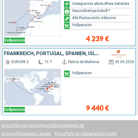
Unbegrenzte alkoholfreie Getränke
Gesundheitsprotokoll *
Alle Restaurants inklusive
Vollpension
4 239 €
Vollpension
FRANKREICH, PORTUGAL, SPANIEN, ISLAND
EUROPA 2
15 T
Palma de Mallorca
30.09.2028
Vollpension
9 440 €
Vollpension
Kreuzfahrten www.kreuzfahrtenplanet.de
Unsere Reiseziele Länder
Kreuzfahrten Kanarische Inseln