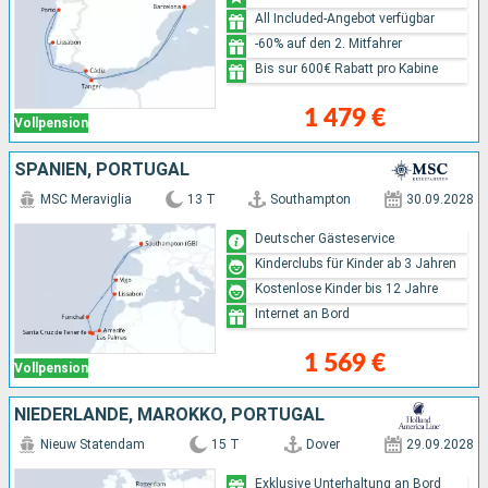
All Included-Angebot verfügbar
-60% auf den 2. Mitfahrer
Bis sur 600€ Rabatt pro Kabine
1 479 €
Vollpension
SPANIEN, PORTUGAL
MSC Meraviglia
13 T
Southampton
30.09.2028
Deutscher Gästeservice
Kinderclubs für Kinder ab 3 Jahren
Kostenlose Kinder bis 12 Jahre
Internet an Bord
1 569 €
Vollpension
NIEDERLANDE, MAROKKO, PORTUGAL
Nieuw Statendam
15 T
Dover
29.09.2028
Exklusive Unterhaltung an Bord