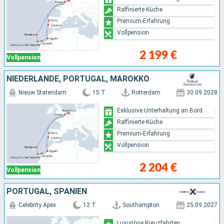
Raffinierte Küche
Premium-Erfahrung
Vollpension
2 199 €
Vollpension
NIEDERLANDE, PORTUGAL, MAROKKO
Nieuw Statendam
15 T
Rotterdam
30.09.2028
Exklusive Unterhaltung an Bord
Raffinierte Küche
Premium-Erfahrung
Vollpension
2 204 €
Vollpension
PORTUGAL, SPANIEN
Celebrity Apex
12 T
Southampton
25.09.2027
Luxuriöse Kreuzfahrten