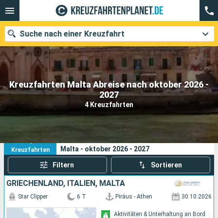
Suche nach einer Kreuzfahrt
Kreuzfahrten Malta Abreise nach oktober 2026 -
Unsere Ziele
2027
4 Kreuzfahrten
Abfahrtsmonat
Häfen
Reedereien
4
Ihre Suchkriterien:
Malta - oktober 2026 - 2027
Kreuzfahrten
Suchen
Filtern
Sortieren
GRIECHENLAND, ITALIEN, MALTA
Star Clipper
6 T
Piräus - Athen
30.10.2026
Aktivitäten & Unterhaltung an Bord