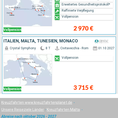
Erweitertes Gesundheitsprotokoll*
Raffinierte Verpflegung
Vollpension
2 970 €
Vollpension
ITALIEN, MALTA, TUNESIEN, MONACO
Crystal Symphony
8 T
Civitavecchia - Rom
01.10.2027
Vollpension
3 715 €
Vollpension
Kreuzfahrten www.kreuzfahrtenplanet.de
Unsere Reiseziele Länder
Kreuzfahrten Malta
Abreise nach oktober 2026 - 2027