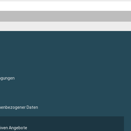
ngungen
sonenbezogener Daten
siven Angebote