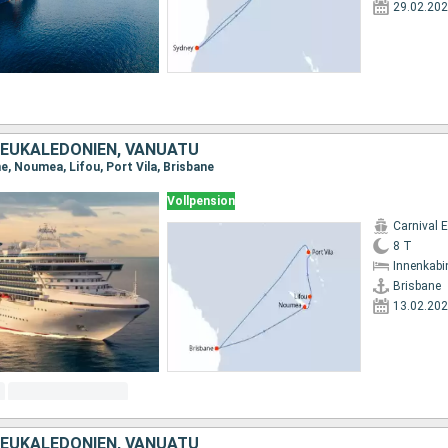
29.02.20
NEUKALEDONIEN, VANUATU
e, Noumea, Lifou, Port Vila, Brisbane
Vollpension
Carnival 
8 T
Innenkabi
Brisbane
13.02.20
NEUKALEDONIEN, VANUATU