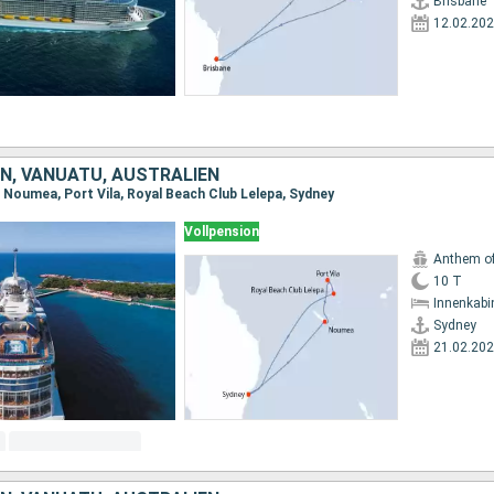
Brisbane
12.02.20
N, VANUATU, AUSTRALIEN
, Noumea, Port Vila, Royal Beach Club Lelepa, Sydney
Vollpension
Anthem of
10 T
Innenkabi
Sydney
21.02.20