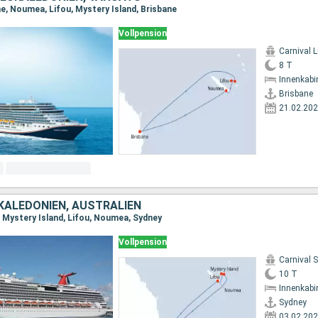
ne, Noumea, Lifou, Mystery Island, Brisbane
Vollpension
Carnival 
8 T
Innenkabi
Brisbane
21.02.20
KALEDONIEN, AUSTRALIEN
, Mystery Island, Lifou, Noumea, Sydney
Vollpension
Carnival 
10 T
Innenkabi
Sydney
03.02.20