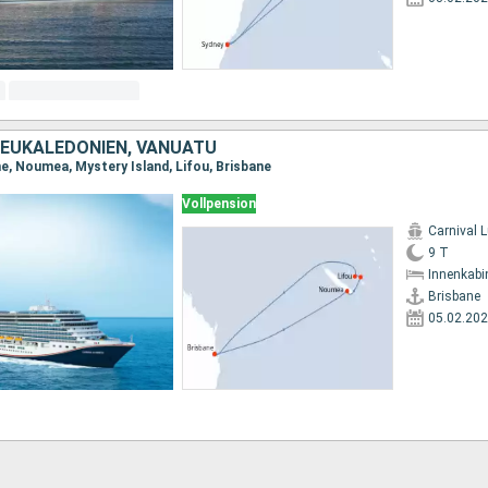
NEUKALEDONIEN, VANUATU
ne, Noumea, Mystery Island, Lifou, Brisbane
Vollpension
Carnival 
9 T
Innenkabi
Brisbane
05.02.20