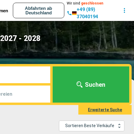
Wir sind
geschlossen
Abfahrten ab
+49 (89)
men
Deutschland
37040194
 2027 - 2028
Suchen
reien
Erweiterte Suche
Sortieren Beste Verkäufe