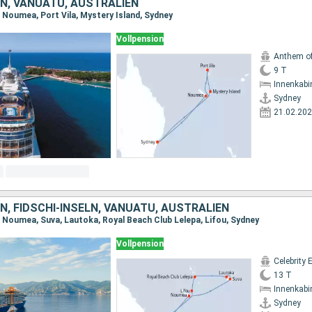
N, VANUATU, AUSTRALIEN
, Noumea, Port Vila, Mystery Island, Sydney
Vollpension
Anthem of
9 T
Innenkabi
Sydney
21.02.20
, FIDSCHI-INSELN, VANUATU, AUSTRALIEN
, Noumea, Suva, Lautoka, Royal Beach Club Lelepa, Lifou, Sydney
Vollpension
Celebrity 
13 T
Innenkabi
Sydney