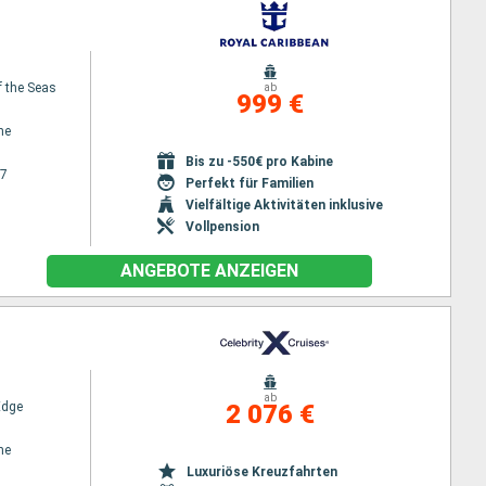
 the Seas
ab
999 €
ne
Bis zu -550€ pro Kabine
27
Perfekt für Familien
Vielfältige Aktivitäten inklusive
Vollpension
ANGEBOTE ANZEIGEN
ab
Edge
2 076 €
ne
Luxuriöse Kreuzfahrten