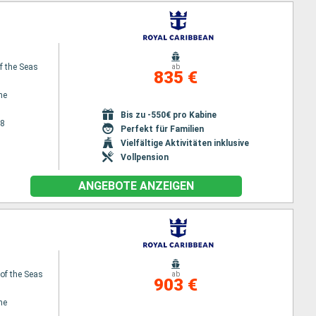
f the Seas
ab
835 €
ne
Bis zu -550€ pro Kabine
28
Perfekt für Familien
Vielfältige Aktivitäten inklusive
Vollpension
ANGEBOTE ANZEIGEN
f the Seas
ab
903 €
ne