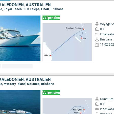
KALEDONIEN, AUSTRALIEN
e, Royal Beach Club Lelepa, Lifou, Brisbane
Vollpension
Voyager o
8 T
Innenkabi
Brisbane
11.02.20
KALEDONIEN, AUSTRALIEN
ne, Mystery Island, Noumea, Brisbane
Vollpension
Quantum o
8 T
Innenkabi