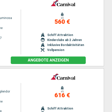
Luminosa
ab
560 €
ne
Schiff Attraktion
27
Kinderclubs ab 2 Jahren
Inklusive Bordaktivitäten
Vollpension
ANGEBOTE ANZEIGEN
Splendor
ab
616 €
ne
Schiff Attraktion
28