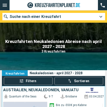
Suche nach einer Kreuzfahrt
Kreuzfahrten Neukaledonien Abreise nach april
Unsere Ziele
2027 - 2028
3 Kreuzfahrten
Abfahrtsmonat
Häfen
Reedereien
3
Ihre Suchkriterien:
Neukaledonien - april 2027 - 2028
Kreuzfahrten
Suchen
Filtern
Sortieren
AUSTRALIEN, NEUKALEDONIEN, VANUATU
Quantum of the Seas
9 T
Brisbane
03.04.2027
Bis zu -550€ pro Kabine