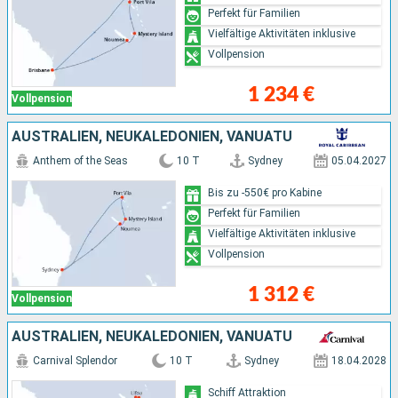
Perfekt für Familien
Vielfältige Aktivitäten inklusive
Vollpension
1 234 €
Vollpension
AUSTRALIEN, NEUKALEDONIEN, VANUATU
Anthem of the Seas
10 T
Sydney
05.04.2027
Bis zu -550€ pro Kabine
Perfekt für Familien
Vielfältige Aktivitäten inklusive
Vollpension
1 312 €
Vollpension
AUSTRALIEN, NEUKALEDONIEN, VANUATU
Carnival Splendor
10 T
Sydney
18.04.2028
Schiff Attraktion